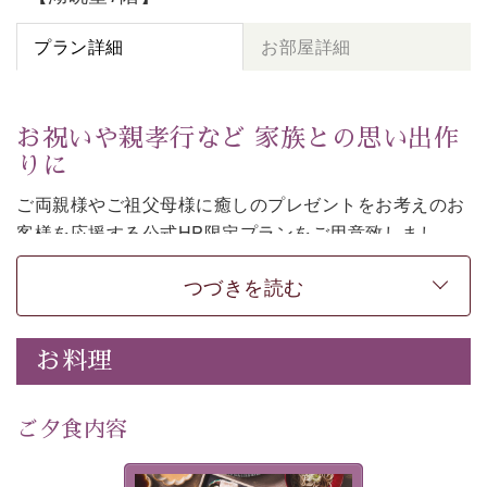
プラン詳細
お部屋詳細
お祝いや親孝行など 家族との思い出作
りに
ご両親様やご祖父母様に癒しのプレゼントをお考えのお
客様を
応援する公式HP限定プランをご用意致しまし
た。
つづきを読む
日頃なかなか言えない感謝の気持ちを
ご旅行で
お伝えし
てみてはいかがでしょうか。
-----------【安心への取り組み】----------
お料理
個室料亭、貸切風呂のご利用が可能な上、 安心安全にご
滞在いただけるよう
30項目以上からなる独自の衛生・消毒プログラムの基、
ご夕食内容
徹底した衛生管理を行っております。
---------------------------------------------