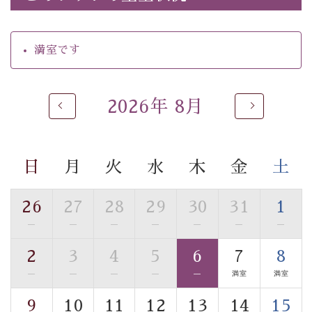
・朝食はこだわりの味噌汁をはじめとした和定食
【温泉】
満室です
自家源泉「美翠源泉」は酸化の進みが遅く新鮮で若返り
の効果が高い、極めて希有な源泉です。身も心も癒され
るご入浴をお愉しみください。
2026年 8月
■お座敷風呂（大浴場）
温泉の成分に合わせ、防菌防カビの特殊素材の畳を使
用。 足元が柔らかく、そして滑りにくい畳のお風呂で
日
月
火
水
木
金
土
す。
※男性大浴場までのご移動には階段がございます。 予め
ご了承のほどお願いいたします。
26
27
28
29
30
31
1
—
—
—
—
—
—
—
■貸切温泉風呂 （40分2000円）
2
3
4
5
6
7
8
眺望はございませんが、源泉掛け流しの温泉の質を楽し
む貸切温泉風呂です。ゆったりといやされるプライベー
—
—
—
—
—
満室
満室
トな空間をお愉しみください。
9
10
11
12
13
14
15