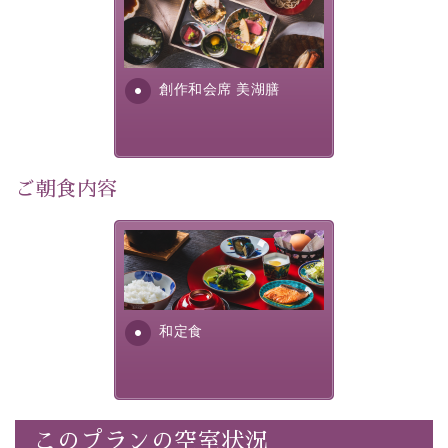
美湖膳とは諏訪の地で特別を
■内容&特典■
提供する為に料理長・神原 裕
明が考え出した創作和会席で
・記念写真＆オリジナル【フォトフレームカード】プレ
す。美しい諏訪湖の幸...
ゼント
創作和会席 美湖膳
・
思い出デザートプレート付き
・朝夕個室料亭で個室食
・諏訪大社4社を巡る無料参拝バス（事前予約制）
・館内着をご用意
ご朝食内容
・就寝用パジャマをご用意
・環境に配慮したアメニティをご用意
さっぱりとした和食膳に使わ
・館内フリーWi-Fi
れる食材は、諏訪の名産品を
・駐車場完備
ふんだんに取り入れ、安心・
・チェックイン15時、チェックアウト10時
安全を心掛けた長野県産...
和定食
【お食事】
・朝夕個室料亭で個室食
・夕食は地産地消の創作和会席 美湖膳（二十四節気と
いう昔の暦による料理表現）
このプランの空室状況