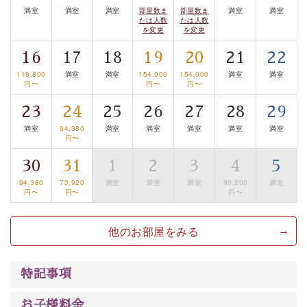
満室
満室
満室
部屋数ま
部屋数ま
満室
満室
【旅】
たは人数
たは人数
を変更
を変更
■諏訪大社4社を巡る無料参拝バス
豊富な知識を持ったドライバー兼ガイドが諏訪大社をご
16
17
18
19
20
21
22
案内します。
事前ご予約制ですので、ご利用ご希望の方
118,800
満室
満室
154,000
154,000
満室
満室
は【3日前まで】にお電話ください。
円〜
円〜
円〜
※交通規制などにより運行できない日がございます
23
24
25
26
27
28
29
※年末年始及び御柱祭前後は運行しておりません
満室
94,380
満室
満室
満室
満室
満室
円〜
以上がプラン内容です。
30
31
1
2
3
4
5
上諏訪温泉“しんゆ”なら諏訪大社など歴史ある諏訪の街
94,380
73,920
満室
満室
満室
90,200
満室
で心癒されます。
円〜
円〜
円〜
清らかな源泉、自然の恵みあるお食事、諏訪湖に包まれ
るお部屋、 大人のたしなみを感じていただける、美しく
他のお部屋をみる
癒される宿で贅沢に幸せのときを安心してお過ごしくだ
さい。
特記事項
お子様料金