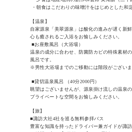
・朝食はこだわりの味噌汁をはじめとした和
【温泉】
自家源泉「美翠源泉」は酸化の進みが遅く新
心も癒されるご入浴をお愉しみください。
■お座敷風呂（大浴場）
温泉の成分に合わせ、防菌防カビの特殊素材の
風呂です。
※男性大浴場までのご移動には階段がございま
■貸切温泉風呂 （40分
2000円
）
眺望はございませんが、源泉掛け流しの温泉
プライベートな空間をお愉しみください。
【旅】
■諏訪大社4社を巡る無料参拝バス
豊富な知識を持ったドライバー兼ガイドが諏