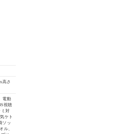
mx高さ
、電動
S視聴
ラミ対
電気ケト
袋ソッ
オル、