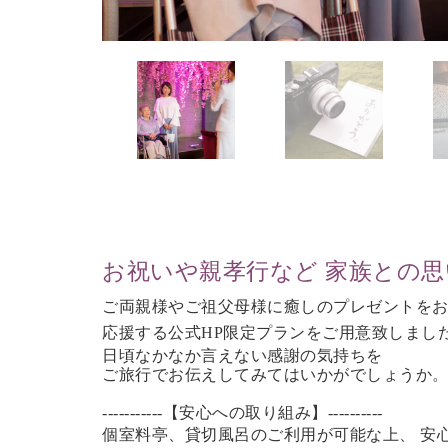
お祝いや親孝行など 家族との
ご両親様やご祖父母様に癒しのプレゼントを
応援する公式HP限定プランをご用意致しまし
日頃なかなか言えない感謝の気持ちを
ご旅行で
お伝えしてみてはいかがでしょうか
-----------【安心への取り組み】----------
個室料亭、貸切風呂のご利用が可能な上、 安