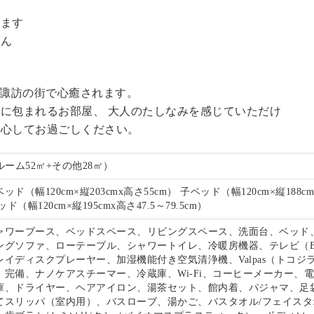
。
います
せん
る諏訪の街で心癒されます。
に包まれるお部屋、 大人のたしなみを感じていただけ
安心してお過ごしください。
ルーム52㎡+その他28㎡）
ド（幅120cm×縦203cmx高さ55cm） 子ベッド（幅120cm×縦188c
ド（幅120cm×縦195cmx高さ47.5～79.5cm）
ャワーブース、ベッドスペース、リビングスペース、洗面台、ベッド
ングソファ、ローテーブル、シャワートイレ、冷暖房機器、テレビ（B
イディスクプレーヤー、加湿機能付き空気清浄機、Valpas（トコジ
）完備、ナノケアスチーマー、冷蔵庫、Wi-Fi、コーヒーメーカー、
庫、ドライヤー、ヘアアイロン、湯茶セット、館内着、パジャマ、足
てスリッパ（室内用）、バスローブ、湯かご、バスタオル/フェイスタ