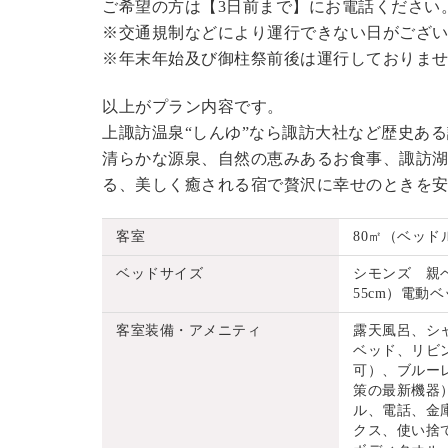
ご希望の方は【3日前まで】にお電話ください
※交通規制などにより運行できない日がござ
※年末年始及び御柱祭前後は運行しておりま
以上がプラン内容です。
上諏訪温泉“しんゆ”なら諏訪大社など歴史あ
清らかな源泉、自然の恵みあるお食事、諏訪湖
る、美しく癒される宿で贅沢に幸せのときを
客室
80㎡（ベッド
ベッドサイズ
シモンズ 親ベッ
55cm）電動ベッ
客室装備・アメニティ
露天風呂、シ
ベッド、リビ
可）、ブルーレ
策の最新機器
ル、電話、金
クス、使い捨