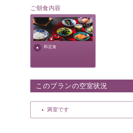
ご朝食内容
さっぱりとした和食膳に使わ
れる食材は、諏訪の名産品を
ふんだんに取り入れ、安心・
安全を心掛けた長野県産...
和定食
このプランの空室状況
満室です