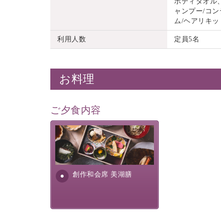
ボディタオル
ャンプー/コン
ム/ヘアリキッ
利用人数
定員5名
お料理
ご夕食内容
美湖膳とは諏訪の地で特別を
提供する為に料理長・神原 裕
明が考え出した創作和会席で
す。美しい諏訪湖の幸...
創作和会席 美湖膳