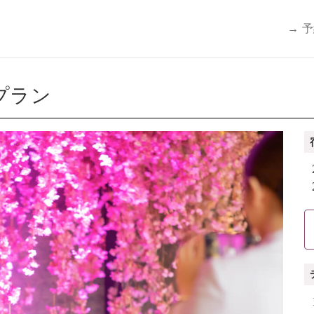
→ 
プラン