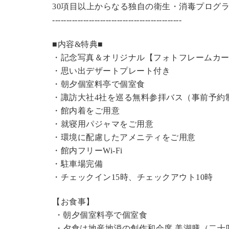
30項目以上からなる独自の衛生・消毒プログ
----------------------------------------------
■内容&特典■
・記念写真＆オリジナル【フォトフレームカ
・思い出デザートプレート付き
・朝夕個室料亭で個室食
・諏訪大社4社を巡る無料参拝バス（事前予約
・館内着をご用意
・就寝用パジャマをご用意
・環境に配慮したアメニティをご用意
・館内フリーWi-Fi
・駐車場完備
・チェックイン15時、チェックアウト10時
【お食事】
・朝夕個室料亭で個室食
・夕食は地産地消の創作和会席 美湖膳（二十