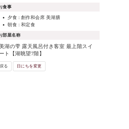
お食事
夕食 : 創作和会席 美湖膳
朝食 : 和定食
お部屋名称
美湖の雫 露天風呂付き客室 最上階スイ
ート【湖眺望7階】
戻る
日にちを変更