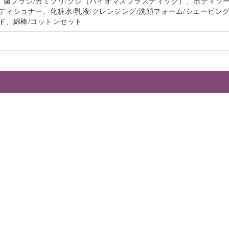
、歯ブラシ/カミソリ/クシ（バイオマスプラスティック）、ボディソー
ディショナー、化粧水/乳液/クレンジング/洗顔フォーム/シェービン
ド、綿棒/コットンセット