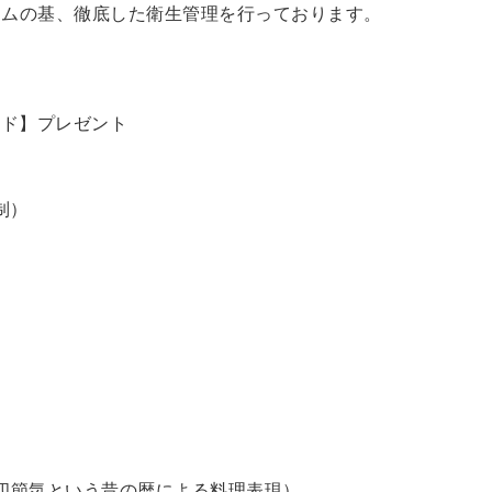
ラムの基、徹底した衛生管理を行っております。
ード】プレゼント
制）
四節気という昔の暦による料理表現）