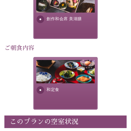
・
1人1,000円分の館内利用券（お飲み物やお土産などに
提供する為に料理長・神原 裕
明が考え出した創作和会席で
利用可能）
す。美しい諏訪湖の幸...
・
「千人風呂」で有名な 片倉館のご入浴券
創作和会席 美湖膳
・お部屋に
クレンジング、化粧水、乳液
をご用意
・朝夕個室料亭で個室食
・諏訪大社4社を巡る無料参拝バス（事前予約制）
・館内着をご用意
ご朝食内容
・就寝用パジャマをご用意
・環境に配慮したアメニティをご用意
さっぱりとした和食膳に使わ
・館内フリーWi-Fi
れる食材は、諏訪の名産品を
・駐車場完備
ふんだんに取り入れ、安心・
・チェックイン15時、チェックアウト10時
安全を心掛けた長野県産...
和定食
【お食事】
・朝夕個室料亭で個室食
・夕食は地産地消の創作和会席 美湖膳（二十四節気と
いう昔の暦による料理表現）
このプランの空室状況
・朝食はこだわりの味噌汁をはじめとした和定食