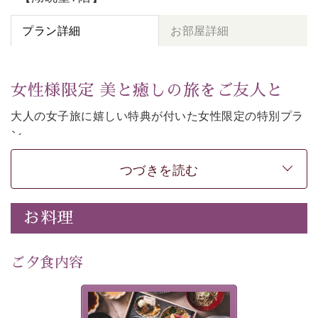
プラン詳細
お部屋詳細
女性様限定 美と癒しの旅をご友人と
大人の女子旅に嬉しい特典が付いた女性限定の特別プラ
ン。
女性同士の癒しの旅を愉しみたいならこちら。
つづきを読む
-----------【安心への取り組み】----------
個室料亭、貸切風呂のご利用が可能な上、 安心安全にご
滞在いただけるよう
お料理
30項目以上からなる独自の衛生・消毒プログラムの基、
徹底した衛生管理を行っております。
---------------------------------------------
ご夕食内容
■内容&特典■
・
貸切温泉風呂
40分無料
美湖膳とは諏訪の地で特別を