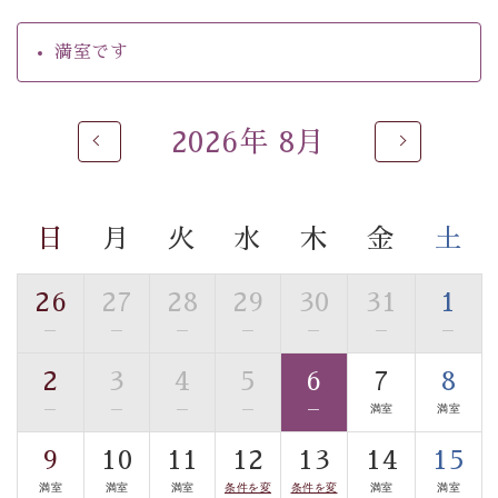
【温泉】
満室です
自家源泉「美翠源泉」は酸化の進みが遅く新鮮で若返り
の効果が高い、極めて希有な源泉です。身も心も癒され
るご入浴をお愉しみください。
2026年 8月
■お座敷風呂（大浴場）
温泉の成分に合わせ、防菌防カビの特殊素材の畳を使
用。 足元が柔らかく、そして滑りにくい畳のお風呂で
日
月
火
水
木
金
土
す。
■貸切温泉風呂 （40分無料）
26
27
28
29
30
31
1
眺望はございませんが、源泉掛け流しの温泉の質を楽し
—
—
—
—
—
—
—
む貸切温泉風呂です。ゆったりといやされるプライベー
2
3
4
5
6
7
8
トな空間をお愉しみください。
—
—
—
—
—
満室
満室
【旅】
9
10
11
12
13
14
15
■諏訪大社4社を巡る無料参拝バス
満室
満室
満室
条件を変
条件を変
満室
満室
豊富な知識を持ったドライバー兼ガイドが諏訪大社をご