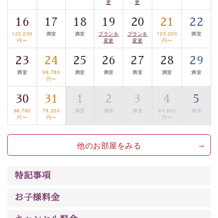
更
更
案内します。
事前ご予約制ですので、ご利用ご希望の方
16
17
18
19
20
21
22
は【3日前まで】にお電話ください。
123,200
満室
満室
プランを
プランを
123,200
満室
※交通規制などにより運行できない日がございます
円〜
変更
変更
円〜
※年末年始及び御柱祭前後は運行しておりません
23
24
25
26
27
28
29
以上がプラン内容です。
満室
98,780
満室
満室
満室
満室
満室
円〜
上諏訪温泉“しんゆ”なら諏訪大社など歴史ある諏訪の街
30
31
1
2
3
4
5
で心癒されます。 清らかな源泉、自然の恵みあるお食
事、諏訪湖に包まれるお部屋、 大人のたしなみを感じて
98,780
78,320
満室
満室
満室
94,600
満室
円〜
円〜
円〜
いただける、美しく癒される宿で贅沢に幸せのときを安
心してお過ごしください。
他のお部屋をみる
特記事項
お子様料金