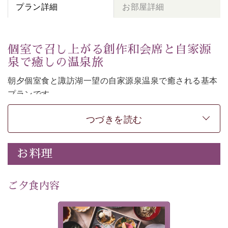
プラン詳細
お部屋詳細
個室で召し上がる創作和会席と自家源
泉で癒しの温泉旅
朝夕個室食と諏訪湖一望の自家源泉温泉で癒される基本
プランです。
諏訪湖を眺めながら幽玄な装飾の館内で静かに寛いでお
つづきを読む
過ごしください。
-----------【安心への取り組み】----------
個室料亭、貸切風呂のご利用が可能な上、 安心安全にご
お料理
滞在いただけるよう
30項目以上からなる独自の衛生・消毒プログラムの基、
ご夕食内容
徹底した衛生管理を行っております。
---------------------------------------------
美湖膳とは諏訪の地で特別を
提供する為に料理長・神原 裕