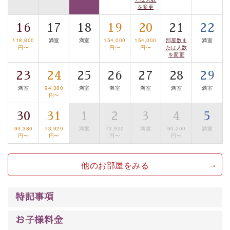
案内します。
事前ご予約制ですので、ご利用ご希望の方
を変更
は【3日前まで】にお電話ください。
16
17
18
19
20
21
22
※交通規制などにより運行できない日がございます
※年末年始及び御柱祭前後は運行しておりません
118,800
満室
満室
154,000
154,000
部屋数ま
満室
円〜
円〜
円〜
たは人数
を変更
以上が基本プランの内容です。
23
24
25
26
27
28
29
神秘なる諏訪湖に心癒される時間をお過ごしいただけま
満室
94,380
満室
満室
満室
満室
満室
したら幸いです。
円〜
30
31
1
2
3
4
5
94,380
73,920
満室
73,920
満室
90,200
満室
円〜
円〜
円〜
円〜
他のお部屋をみる
特記事項
お子様料金