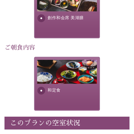
■内容&特典■
明が考え出した創作和会席で
・朝夕個室料亭で個室食
す。美しい諏訪湖の幸...
・諏訪大社4社を巡る無料参拝バス（事前予約制）
創作和会席 美湖膳
・館内着をご用意
・就寝用パジャマをご用意
・環境に配慮したアメニティをご用意
・館内フリーWi-Fi
ご朝食内容
・駐車場完備
・チェックイン15時、チェックアウト10時
さっぱりとした和食膳に使わ
れる食材は、諏訪の名産品を
【お食事】
ふんだんに取り入れ、安心・
安全を心掛けた長野県産...
・朝夕個室料亭で個室食
和定食
・夕食は地産地消の創作和会席 美湖膳（二十四節気と
いう昔の暦による料理表現）
・朝食はこだわりの味噌汁をはじめとした和定食
このプランの空室状況
【温泉】
自家源泉「美翠源泉」は酸化の進みが遅く新鮮で若返り