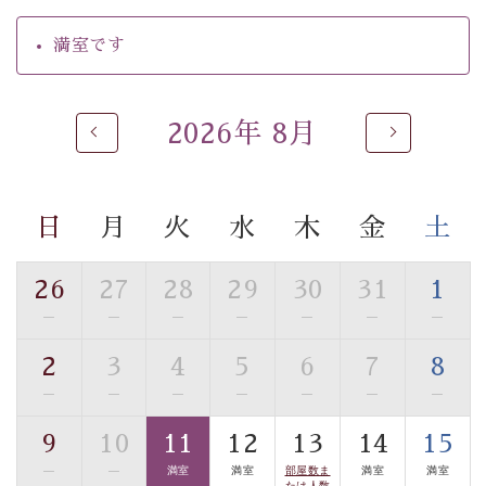
の効果が高い、極めて希有な源泉です。身も心も癒され
るご入浴をお愉しみください。
満室です
■お座敷風呂（大浴場）
温泉の成分に合わせ、防菌防カビの特殊素材の畳を使
用。 足元が柔らかく、そして滑りにくい畳のお風呂で
2026年 8月
す。
※男性大浴場までのご移動には階段がございます。 予め
ご了承のほどお願いいたします。
日
月
火
水
木
金
土
■貸切温泉風呂 （40分2000円）
26
27
28
29
30
31
1
眺望はございませんが、源泉掛け流しの温泉の質を楽し
—
—
—
—
—
—
—
む貸切温泉風呂です。ゆったりといやされるプライベー
トな空間をお愉しみください。
2
3
4
5
6
7
8
—
—
—
—
—
—
—
【旅】
■諏訪大社4社を巡る無料参拝バス
9
10
11
12
13
14
15
豊富な知識を持ったドライバー兼ガイドが諏訪大社をご
—
—
満室
満室
部屋数ま
満室
満室
たは人数