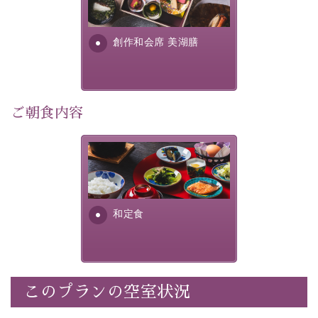
■内容&特典■
明が考え出した創作和会席で
・朝夕個室料亭で個室食
す。美しい諏訪湖の幸...
・諏訪大社4社を巡る無料参拝バス（事前予約制）
創作和会席 美湖膳
・館内着をご用意
・就寝用パジャマをご用意
・環境に配慮したアメニティをご用意
・館内フリーWi-Fi
ご朝食内容
・駐車場完備
・チェックイン15時、チェックアウト10時
さっぱりとした和食膳に使わ
れる食材は、諏訪の名産品を
【お食事】
ふんだんに取り入れ、安心・
安全を心掛けた長野県産...
・朝夕個室料亭で個室食
和定食
・夕食は地産地消の創作和会席 美湖膳（二十四節気と
いう昔の暦による料理表現）
・朝食はこだわりの味噌汁をはじめとした和定食
このプランの空室状況
【温泉】
自家源泉「美翠源泉」は酸化の進みが遅く新鮮で若返り