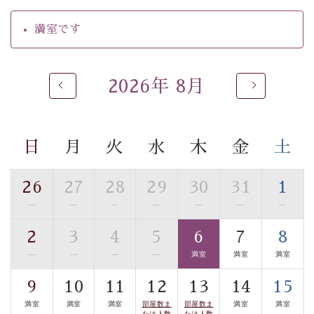
の効果が高い、極めて希有な源泉です。身も心も癒され
るご入浴をお愉しみください。
満室です
■お座敷風呂（大浴場）
温泉の成分に合わせ、防菌防カビの特殊素材の畳を使
用。 足元が柔らかく、そして滑りにくい畳のお風呂で
2026年 8月
す。
※男性大浴場までのご移動には階段がございます。 予め
ご了承のほどお願いいたします。
日
月
火
水
木
金
土
■貸切温泉風呂 （40分2000円）
26
27
28
29
30
31
1
眺望はございませんが、源泉掛け流しの温泉の質を楽し
—
—
—
—
—
—
—
む貸切温泉風呂です。ゆったりといやされるプライベー
トな空間をお愉しみください。
2
3
4
5
6
7
8
—
—
—
—
満室
満室
満室
【旅】
■諏訪大社4社を巡る無料参拝バス
9
10
11
12
13
14
15
豊富な知識を持ったドライバー兼ガイドが諏訪大社をご
満室
満室
満室
部屋数ま
部屋数ま
満室
満室
たは人数
たは人数