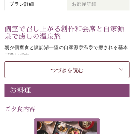
プラン詳細
お部屋詳細
個室で召し上がる創作和会席と自家源
泉で癒しの温泉旅
朝夕個室食と諏訪湖一望の自家源泉温泉で癒される基本
プランです。
諏訪湖を眺めながら幽玄な装飾の館内で静かに寛いでお
つづきを読む
過ごしください。
-----------【安心への取り組み】----------
個室料亭、貸切風呂のご利用が可能な上、 安心安全にご
お料理
滞在いただけるよう
30項目以上からなる独自の衛生・消毒プログラムの基、
ご夕食内容
徹底した衛生管理を行っております。
---------------------------------------------
美湖膳とは諏訪の地で特別を
提供する為に料理長・神原 裕