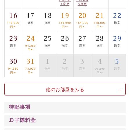
案内します。
事前ご予約制ですので、ご利用ご希望の方
を変更
を変更
は【3日前まで】にお電話ください。
16
17
18
19
20
21
22
※交通規制などにより運行できない日がございます
※年末年始及び御柱祭前後は運行しておりません
118,800
満室
満室
154,000
154,000
118,800
満室
円〜
円〜
円〜
円〜
以上が基本プランの内容です。
23
24
25
26
27
28
29
神秘なる諏訪湖に心癒される時間をお過ごしいただけま
満室
94,380
満室
満室
満室
満室
満室
円〜
したら幸いです。
30
31
1
2
3
4
5
94,380
73,920
満室
満室
満室
90,200
満室
円〜
円〜
円〜
他のお部屋をみる
特記事項
お子様料金