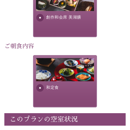
■内容&特典■
明が考え出した創作和会席で
・朝夕個室料亭で個室食
す。美しい諏訪湖の幸...
・諏訪大社4社を巡る無料参拝バス（事前予約制）
創作和会席 美湖膳
・館内着をご用意
・就寝用パジャマをご用意
・環境に配慮したアメニティをご用意
・館内フリーWi-Fi
ご朝食内容
・駐車場完備
・チェックイン15時、チェックアウト10時
さっぱりとした和食膳に使わ
れる食材は、諏訪の名産品を
【お食事】
ふんだんに取り入れ、安心・
安全を心掛けた長野県産...
・朝夕個室料亭で個室食
和定食
・夕食は地産地消の創作和会席 美湖膳（二十四節気と
いう昔の暦による料理表現）
・朝食はこだわりの味噌汁をはじめとした和定食
このプランの空室状況
【温泉】
自家源泉「美翠源泉」は酸化の進みが遅く新鮮で若返り