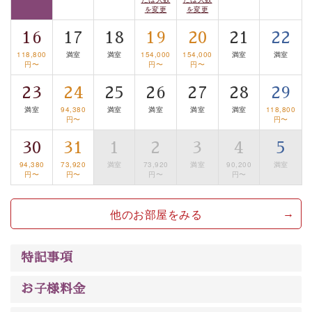
案内します。
事前ご予約制ですので、ご利用ご希望の方
を変更
を変更
は【3日前まで】にお電話ください。
16
17
18
19
20
21
22
※交通規制などにより運行できない日がございます
※年末年始及び御柱祭前後は運行しておりません
118,800
満室
満室
154,000
154,000
満室
満室
円〜
円〜
円〜
以上が基本プランの内容です。
23
24
25
26
27
28
29
神秘なる諏訪湖に心癒される時間をお過ごしいただけま
満室
94,380
満室
満室
満室
満室
118,800
円〜
円〜
したら幸いです。
30
31
1
2
3
4
5
94,380
73,920
満室
73,920
満室
90,200
満室
円〜
円〜
円〜
円〜
他のお部屋をみる
特記事項
お子様料金