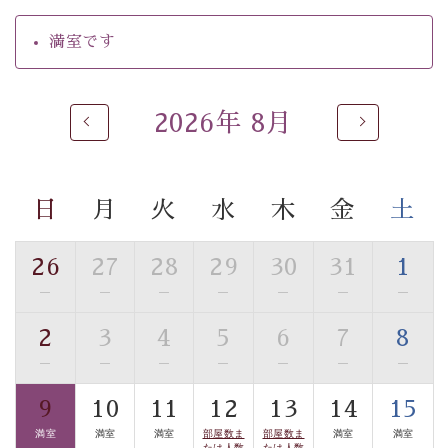
の効果が高い、極めて希有な源泉です。身も心も癒され
るご入浴をお愉しみください。
満室です
■お座敷風呂（大浴場）
温泉の成分に合わせ、防菌防カビの特殊素材の畳を使
用。 足元が柔らかく、そして滑りにくい畳のお風呂で
2026年 8月
す。
※男性大浴場までのご移動には階段がございます。 予め
ご了承のほどお願いいたします。
日
月
火
水
木
金
土
■貸切温泉風呂 （40分2000円）
26
27
28
29
30
31
1
眺望はございませんが、源泉掛け流しの温泉の質を楽し
—
—
—
—
—
—
—
む貸切温泉風呂です。ゆったりといやされるプライベー
トな空間をお愉しみください。
2
3
4
5
6
7
8
—
—
—
—
—
—
—
【旅】
■諏訪大社4社を巡る無料参拝バス
9
10
11
12
13
14
15
豊富な知識を持ったドライバー兼ガイドが諏訪大社をご
満室
満室
満室
部屋数ま
部屋数ま
満室
満室
たは人数
たは人数