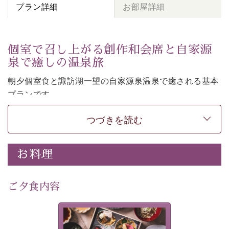
プラン詳細
お部屋詳細
個室で召し上がる創作和会席と自家源
泉で癒しの温泉旅
朝夕個室食と諏訪湖一望の自家源泉温泉で癒される基本
プランです。
諏訪湖を眺めながら幽玄な装飾の館内で静かに寛いでお
つづきを読む
過ごしください。
-----------【安心への取り組み】----------
個室料亭、貸切風呂のご利用が可能な上、 安心安全にご
お料理
滞在いただけるよう
30項目以上からなる独自の衛生・消毒プログラムの基、
ご夕食内容
徹底した衛生管理を行っております。
---------------------------------------------
美湖膳とは諏訪の地で特別を
提供する為に料理長・神原 裕