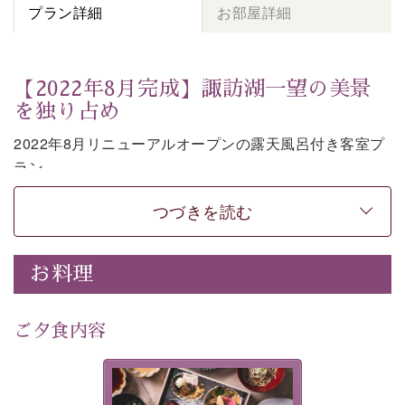
プラン詳細
お部屋詳細
【2022年8月完成】諏訪湖一望の美景
を独り占め
2022年8月リニューアルオープンの露天風呂付き客室プ
ラン。
お部屋の露天風呂で清らかな源泉に抱かれながら、眼下
つづきを読む
に広がる諏訪湖を一望いただけます。
上質な装飾を施した和モダンのお部屋は段差がない等の
使いやすさにも配慮しました。
お料理
時の移り変わりとともに刻々と変わる諏訪湖を眺めなが
ら、贅沢な癒しの時間をお過ごしください。
ご夕食内容
※お客様の安全の為、露天風呂の窓際には柵もしくは転
落防止ワイヤーを設置しております。
美湖膳とは諏訪の地で特別を
-----------【安心への取り組み】----------
提供する為に料理長・神原 裕