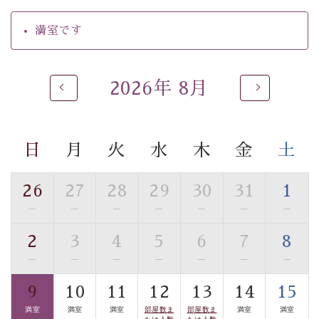
・朝夕個室料亭で個室食
満室です
・夕食は地産地消の創作和会席 美湖膳（二十四節気と
いう昔の暦による料理表現）
・朝食はこだわりの味噌汁をはじめとした和定食
2026年 8月
【温泉】
自家源泉「美翠源泉」は酸化の進みが遅く新鮮で若返り
の効果が高い、極めて希有な源泉です。身も心も癒され
日
月
火
水
木
金
土
るご入浴をお愉しみください。
■お座敷風呂（大浴場）
26
27
28
29
30
31
1
温泉の成分に合わせ、防菌防カビの特殊素材の畳を使
—
—
—
—
—
—
—
用。 足元が柔らかく、そして滑りにくい畳のお風呂で
す。
2
3
4
5
6
7
8
※男性大浴場までのご移動には階段がございます。 予め
—
—
—
—
—
—
—
ご了承のほどお願いいたします。
9
10
11
12
13
14
15
■貸切温泉風呂 （40分2000円）
満室
満室
満室
部屋数ま
部屋数ま
満室
満室
たは人数
たは人数