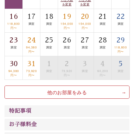
眺望はございませんが、源泉掛け流しの温泉の質を楽し
を変更
を変更
む貸切温泉風呂です。ゆったりといやされるプライベー
16
17
18
19
20
21
22
トな空間をお愉しみください。
118,800
満室
満室
154,000
154,000
満室
満室
円〜
円〜
円〜
【旅】
23
24
25
26
27
28
29
■諏訪大社4社を巡る無料参拝バス
豊富な知識を持ったドライバー兼ガイドが諏訪大社をご
満室
94,380
満室
満室
満室
満室
118,800
円〜
円〜
案内します。
事前ご予約制ですので、ご利用ご希望の方
30
31
1
2
3
4
5
は【3日前まで】にお電話ください。
※交通規制などにより運行できない日がございます
94,380
73,920
満室
73,920
満室
90,200
満室
円〜
円〜
円〜
円〜
※年末年始及び御柱祭前後は運行しておりません
他のお部屋をみる
以上がプラン内容です。
上諏訪温泉“しんゆ”なら諏訪大社など歴史ある諏訪の街
で心癒されます。 清らかな源泉、自然の恵みあるお食
特記事項
事、諏訪湖に包まれるお部屋、 大人のたしなみを感じて
いただける、美しく癒される宿で贅沢に幸せのときを安
お子様料金
心してお過ごしください。