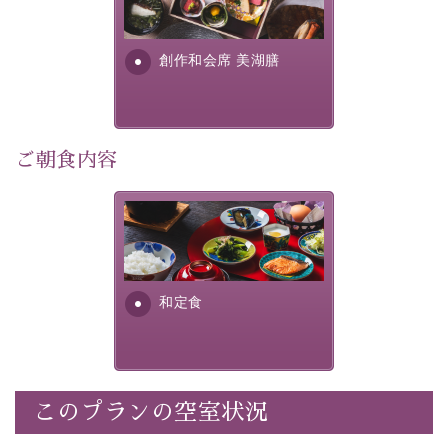
個室料亭、貸切風呂のご利用が可能な上、 安心安全にご
明が考え出した創作和会席で
滞在いただけるよう
す。美しい諏訪湖の幸...
創作和会席 美湖膳
30項目以上からなる独自の衛生・消毒プログラムの基、
徹底した衛生管理を行っております。
---------------------------------------------
ご朝食内容
■内容&特典■
・露天風呂付き客室のご利用
・朝夕個室料亭で個室食
さっぱりとした和食膳に使わ
れる食材は、諏訪の名産品を
・諏訪大社4社を巡る無料参拝バス（事前予約制）
ふんだんに取り入れ、安心・
・館内着をご用意
安全を心掛けた長野県産...
・就寝用パジャマをご用意
和定食
・環境に配慮したアメニティをご用意
・館内フリーWi-Fi
・駐車場完備
・チェックイン15時、チェックアウト10時
このプランの空室状況
【お食事】