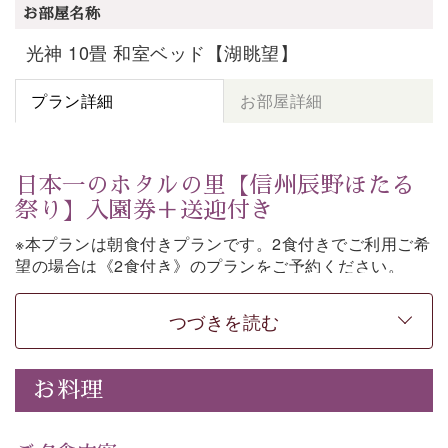
お部屋名称
光神 10畳 和室ベッド【湖眺望】
プラン詳細
お部屋詳細
日本一のホタルの里【信州辰野ほたる
祭り】入園券＋送迎付き
※本プランは朝食付きプランです。2食付きでご利用ご希
望の場合は《2食付き》のプランをご予約ください。
「日本一のホタルの里」として知られる辰野町・ほたる
つづきを読む
童謡公園。
そこで開催される【信州辰野ほたる祭り】への送迎と入
園券がついた期間限定プランをご用意いたしました。
お料理
ホタルが織りなす幻想的な光景。昨年は多い日で1日
4,000匹以上のホタルが観測されました。（
出典
・画