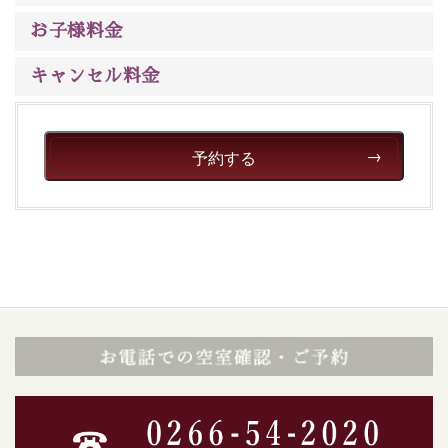
ご了承のほどお願いいたします。
お子様料金
■貸切温泉風呂 （40分2000円）
キャンセル料金
眺望はございませんが、源泉掛け流しの温泉の質を楽し
む貸切温泉風呂です。ゆったりといやされるプライベー
トな空間をお愉しみください。
予約する
【旅】
■諏訪大社4社を巡る無料参拝バス
豊富な知識を持ったドライバー兼ガイドが諏訪大社をご
案内します。
事前ご予約制ですので、ご利用ご希望の方
は【3日前まで】にお電話ください。
※交通規制などにより運行できない日がございます
※年末年始及び御柱祭前後は運行しておりません
以上がプラン内容です。
上諏訪温泉“しんゆ”なら諏訪大社など歴史ある諏訪の街
で心癒されます。
清らかな源泉、自然の恵みあるお食事、諏訪湖に包まれ