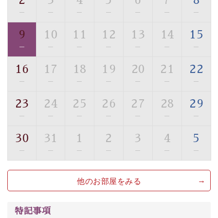
2
3
4
5
6
7
8
・館内フリーWi-Fi
—
—
—
—
—
—
—
・駐車場完備
9
10
11
12
13
14
15
・チェックイン15時、チェックアウト10時
—
—
—
—
—
—
—
【お食事】
16
17
18
19
20
21
22
・個室料亭で個室食
—
—
—
—
—
—
—
・朝食はこだわりの味噌汁をはじめとした和定食
23
24
25
26
27
28
29
【温泉】
—
—
—
—
—
—
—
自家源泉「美翠源泉」は酸化の進みが遅く新鮮で若返り
の効果が高い、極めて希有な源泉です。身も心も癒され
30
31
1
2
3
4
5
るご入浴をお愉しみください。
—
—
—
—
—
—
—
■お座敷風呂（大浴場）
温泉の成分に合わせ、防菌防カビの特殊素材の畳を使
他のお部屋をみる
用。 足元が柔らかく、そして滑りにくい畳のお風呂で
す。
※男性大浴場までのご移動には階段がございます。 予め
特記事項