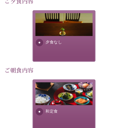
ご夕食内容
像
：辰野町）
自然豊かな信州ならではの風情をご体験ください。
夕食なしご夕食を追加される
場合は、二食付きのプランを
宿泊期間：2026年6月13日～21日
お選びくださいませ。
夕食なし
【スケジュール】
19：10 お隣の「ホテル紅や」ロビー集合
19：20 出発（近隣旅館2か所を経由します）
20：00 ほたる童謡公園到着（60分間の自由時間）
21：00 ほたる童謡公園出発
ご朝食内容
21：45 「ホテル紅や」到着
【ご予約前にご確認ください】
さっぱりとした和食膳に使わ
※本プランはバスの定員に限りがあるため、先着順での
れる食材は、諏訪の名産品を
ご案内となります。
ふんだんに取り入れ、安心・
※ご予約完了後でも、時間差により満席となる場合がご
安全を心掛けた長野県産...
和定食
ざいます。その際は当館よりご連絡申し上げます。
※催行人数に満たない場合は、催行を見合わせる場合が
ございます。その際は前日までにご連絡いたします。