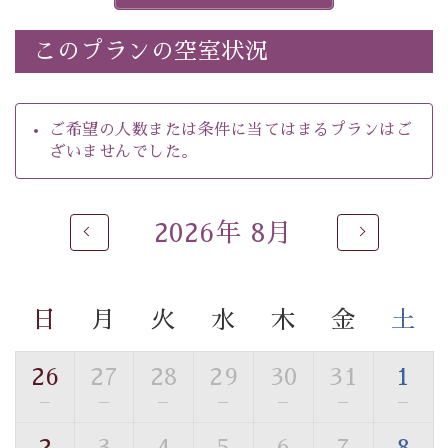
※ほたる童謡公園では自由行動となります（ガイドは付
きません）。
このプランの空室状況
※ホタルの発生は自然条件に左右されるため、ご覧いた
だけない場合もございます。
-----------【安心への取り組み】----------
ご希望の人数または条件に当てはまるプランはご
個室料亭、貸切風呂のご利用が可能な上、 安心安全にご
ざいませんでした。
滞在いただけるよう
30項目以上からなる独自の衛生・消毒プログラムの基、
徹底した衛生管理を行っております。
2026年 8月
----------------------------------------------
---
■内容&特典■
・
ほたる童謡公園までのご送迎＆入園券
日
月
火
水
木
金
土
・朝食は個室料亭で個室食
・諏訪大社4社を巡る無料参拝バス（事前予約制）
26
27
28
29
30
31
1
・館内着をご用意
—
—
—
—
—
—
—
・就寝用パジャマをご用意
・環境に配慮したアメニティをご用意