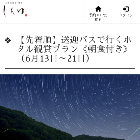
予約TOPに
ログイン
戻る
【先着順】送迎バスで行くホ
タル観賞プラン《朝食付き》
（6月13日～21日）