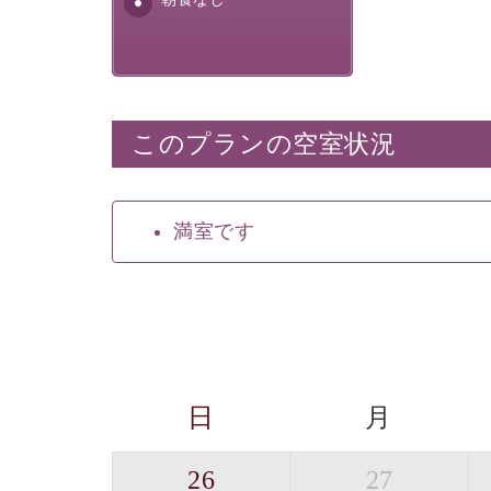
このプランの空室状況
満室です
日
月
26
27