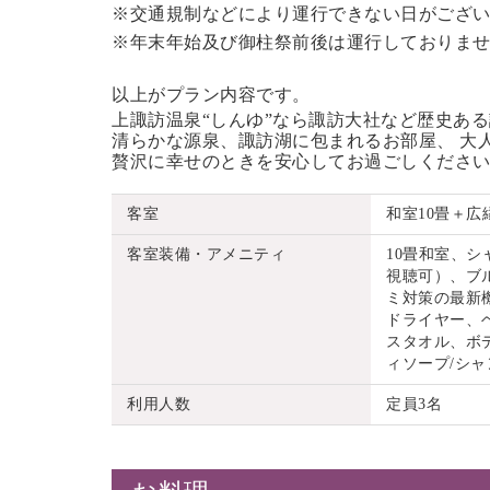
※交通規制などにより運行できない日がござ
※年末年始及び御柱祭前後は運行しておりま
以上がプラン内容です。
上諏訪温泉“しんゆ”なら諏訪大社など歴史あ
清らかな源泉、諏訪湖に包まれるお部屋、 大
贅沢に幸せのときを安心してお過ごしくださ
客室
和室10畳＋広
客室装備・アメニティ
10畳和室、
視聴可）、ブル
ミ対策の最新
ドライヤー、
スタオル、ボ
ィソープ/シ
利用人数
定員3名