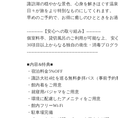
諏訪湖の穏やかな景色、心身を解きほぐす温
日々が旅をより特別なものにしてくれます。
早めのご予約で、お得に癒しのひとときをお
-----------【安心への取り組み】----------
個室料亭、貸切風呂のご利用が可能な上、 安
30項目以上からなる独自の衛生・消毒プログ
----------------------------------------------
---
■内容&特典■
・宿泊料金5%OFF
・諏訪大社4社を巡る無料参拝バス（事前予約
・館内着をご用意
・就寝用パジャマをご用意
・環境に配慮したアメニティをご用意
・館内フリーWi-Fi
・駐車場完備