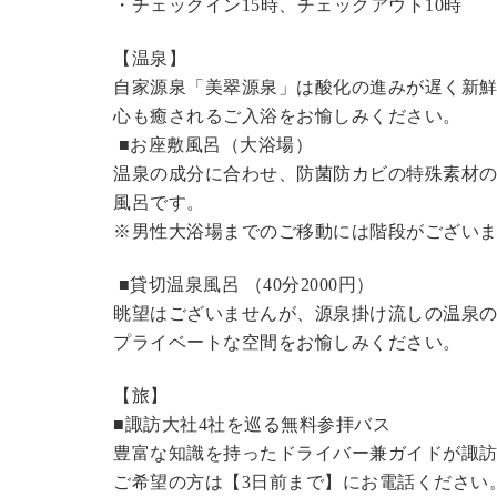
・チェックイン15時、チェックアウト10時
【温泉】
自家源泉「美翠源泉」は酸化の進みが遅く新
心も癒されるご入浴をお愉しみください。
■お座敷風呂（大浴場）
温泉の成分に合わせ、防菌防カビの特殊素材の
風呂です。
※男性大浴場までのご移動には階段がございま
■貸切温泉風呂 （40分2000円）
眺望はございませんが、源泉掛け流しの温泉
プライベートな空間をお愉しみください。
【旅】
■諏訪大社4社を巡る無料参拝バス
豊富な知識を持ったドライバー兼ガイドが諏
ご希望の方は【3日前まで】にお電話ください