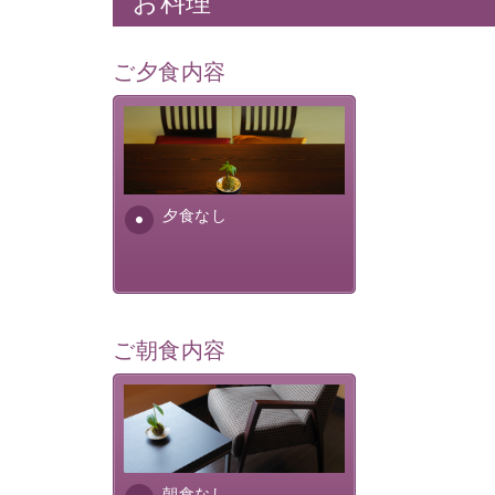
お料理
ご夕食内容
夕食なしご夕食を追加される
場合は、二食付きのプランを
お選びくださいませ。
夕食なし
ご朝食内容
朝食なし。ご朝食を付ける場
合は朝食付きのプランをお選
びくださいませ。
朝食なし