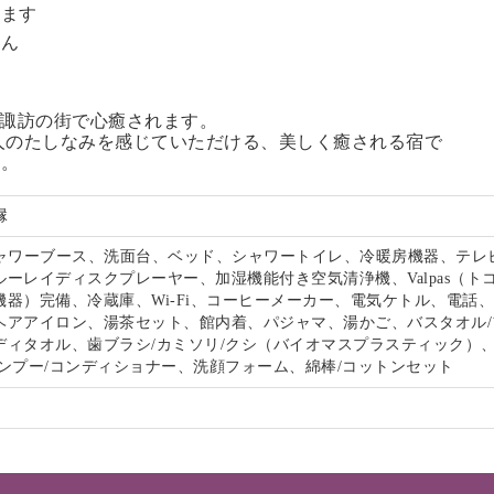
います
せん
る諏訪の街で心癒されます。
人のたしなみを感じていただける、美しく癒される宿で
い。
縁
シャワーブース、洗面台、ベッド、シャワートイレ、冷暖房機器、テレビ
ーレイディスクプレーヤー、加湿機能付き空気清浄機、Valpas（ト
機器）完備、冷蔵庫、Wi-Fi、コーヒーメーカー、電気ケトル、電話
ヘアアイロン、湯茶セット、館内着、パジャマ、湯かご、バスタオル/
ディタオル、歯ブラシ/カミソリ/クシ（バイオマスプラスティック）
ャンプー/コンディショナー、洗顔フォーム、綿棒/コットンセット