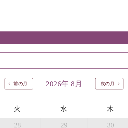
2026年 8月
前の月
次の月
火
水
木
28
29
30