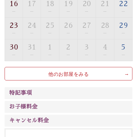
16
17
18
19
20
21
22
【旅】
—
—
—
—
—
—
—
■諏訪大社4社を巡る無料参拝バス
豊富な知識を持ったドライバー兼ガイドが諏訪大社をご
23
24
25
26
27
28
29
案内します。
事前ご予約制ですので、ご利用ご希望の方
—
—
—
—
—
—
—
は【3日前まで】にお電話ください。
30
31
1
2
3
4
5
※交通規制などにより運行できない日がございます
※年末年始及び御柱祭前後は運行しておりません
—
—
—
—
—
—
—
以上がプラン内容です。
他のお部屋をみる
上諏訪温泉“しんゆ”なら諏訪大社など歴史ある諏訪の街
で心癒されます。
清らかな源泉、
諏訪湖に包まれるお部屋、 大人のたしな
特記事項
みを感じていただける、美しく癒される宿で贅沢に幸せ
のときを安心してお過ごしください。
お子様料金
キャンセル料金