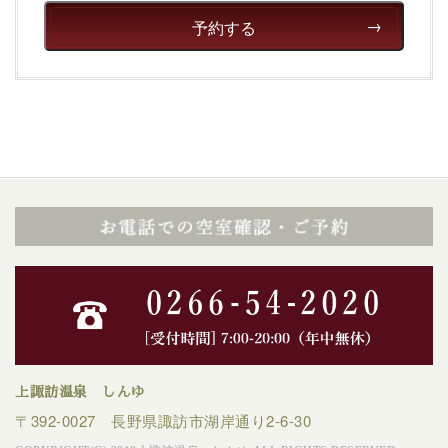
予約する
上諏訪温泉 しんゆ
〒392-0027 長野県諏訪市湖岸通り2-6-30