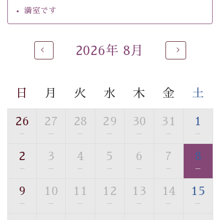
・チェックイン15時、チェックアウト10時
満室です
【温泉】
自家源泉「美翠源泉」は酸化の進みが遅く新鮮で若返り
2026年 8月
の効果が高い、極めて希有な源泉です。身も心も癒され
るご入浴をお愉しみください。
■お座敷風呂（大浴場）
日
月
火
水
木
金
土
温泉の成分に合わせ、防菌防カビの特殊素材の畳を使
用。 足元が柔らかく、そして滑りにくい畳のお風呂で
26
27
28
29
30
31
1
す。
※男性大浴場までのご移動には階段がございます。 予め
—
—
—
—
—
—
—
ご了承のほどお願いいたします。
2
3
4
5
6
7
8
—
—
—
—
—
—
—
■貸切温泉風呂 （40分2000円）
眺望はございませんが、源泉掛け流しの温泉の質を楽し
9
10
11
12
13
14
15
む貸切温泉風呂です。ゆったりといやされるプライベー
—
—
—
—
—
—
—
トな空間をお愉しみください。