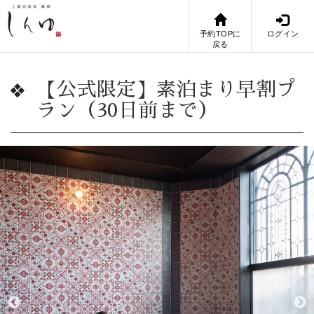
予約TOPに
ログイン
戻る
【公式限定】素泊まり早割プ
ラン（30日前まで）