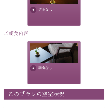
早めのご予約で、お得に癒しのひとときをお過ごしくだ
さい。
夕食なし
-----------【安心への取り組み】----------
個室料亭、貸切風呂のご利用が可能な上、 安心安全にご
滞在いただけるよう
ご朝食内容
30項目以上からなる独自の衛生・消毒プログラムの基、
徹底した衛生管理を行っております。
朝食なし。ご朝食を付ける場
----------------------------------------------
---
合は朝食付きのプランをお選
びくださいませ。
■内容&特典■
朝食なし
・宿泊料金5%OFF
・諏訪大社4社を巡る無料参拝バス（事前予約制）
・館内着をご用意
・就寝用パジャマをご用意
・環境に配慮したアメニティをご用意
このプランの空室状況
・館内フリーWi-Fi
・駐車場完備