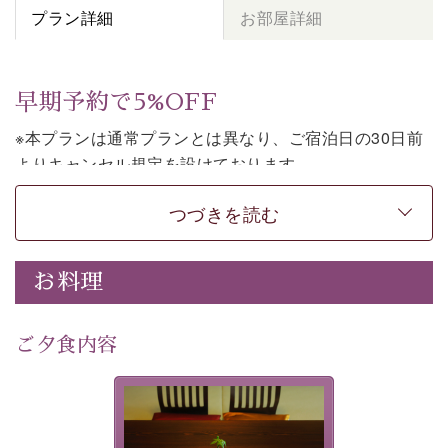
プラン詳細
お部屋詳細
早期予約で5%OFF
※本プランは通常プランとは異なり、ご宿泊日の30日前
よりキャンセル規定を設けております。
※本プランは素泊まりのプランです。2食付きでご利用ご
つづきを読む
希望の場合は、「
【公式限定価格】早割プラン（30日前
まで）
」をご利用ください。
お料理
上諏訪温泉しんゆでは、30日前までのご予約で、5%割
引でお泊まりいただける「早割朝食付きプラン」をご用
意しております。
ご夕食内容
諏訪湖の穏やかな景色、心身を解きほぐす温泉、そして
温かいおもてなし。ご滞在を楽しみに待つ日々が旅をよ
夕食なしご夕食を追加される
り特別なものにしてくれます。
場合は、二食付きのプランを
お選びくださいませ。