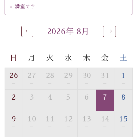
・館内フリーWi-Fi
満室です
・駐車場完備
・チェックイン15時、チェックアウト10時
2026年 8月
【お食事】
・個室料亭で個室食
・朝食はこだわりの味噌汁をはじめとした和定食
日
月
火
水
木
金
土
【温泉】
自家源泉「美翠源泉」は酸化の進みが遅く新鮮で若返り
26
27
28
29
30
31
1
の効果が高い、極めて希有な源泉です。身も心も癒され
—
—
—
—
—
—
—
るご入浴をお愉しみください。
■お座敷風呂（大浴場）
2
3
4
5
6
7
8
温泉の成分に合わせ、防菌防カビの特殊素材の畳を使
—
—
—
—
—
—
—
用。 足元が柔らかく、そして滑りにくい畳のお風呂で
す。
9
10
11
12
13
14
15
※男性大浴場までのご移動には階段がございます。 予め
—
—
—
—
—
—
—
ご了承のほどお願いいたします。