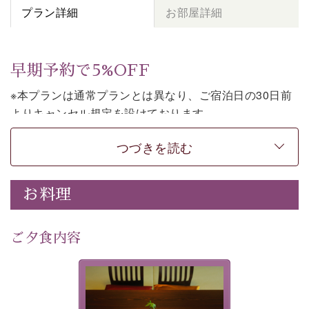
プラン詳細
お部屋詳細
早期予約で5%OFF
※本プランは通常プランとは異なり、ご宿泊日の30日前
よりキャンセル規定を設けております。
※本プランは朝食付きのプランです。2食付きでご利用ご
つづきを読む
希望の場合は、「
【公式限定価格】早割プラン（30日前
まで）
」をご利用ください。
お料理
上諏訪温泉しんゆでは、30日前までのご予約で、5%割
引でお泊まりいただける「早割朝食付きプラン」をご用
意しております。
ご夕食内容
諏訪湖の穏やかな景色、心身を解きほぐす温泉、そして
温かいおもてなし。ご滞在を楽しみに待つ日々が旅をよ
夕食なしご夕食を追加される
り特別なものにしてくれます。
場合は、二食付きのプランを
お選びくださいませ。