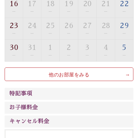
16
17
18
19
20
21
22
■貸切温泉風呂 （40分2000円）
—
—
—
—
—
—
—
眺望はございませんが、源泉掛け流しの温泉の質を楽し
23
24
25
26
27
28
29
む貸切温泉風呂です。ゆったりといやされるプライベー
—
—
—
—
—
—
—
トな空間をお愉しみください。
30
31
1
2
3
4
5
【旅】
—
—
—
—
—
—
—
■諏訪大社4社を巡る無料参拝バス
豊富な知識を持ったドライバー兼ガイドが諏訪大社をご
他のお部屋をみる
案内します。
事前ご予約制ですので、ご利用ご希望の方
は【3日前まで】にお電話ください。
※交通規制などにより運行できない日がございます
特記事項
※年末年始及び御柱祭前後は運行しておりません
お子様料金
以上がプラン内容です。
上諏訪温泉“しんゆ”なら諏訪大社など歴史ある諏訪の街
キャンセル料金
で心癒されます。
清らかな源泉、自然の恵みあるお食事、諏訪湖に包まれ
るお部屋、 大人のたしなみを感じていただける、美しく