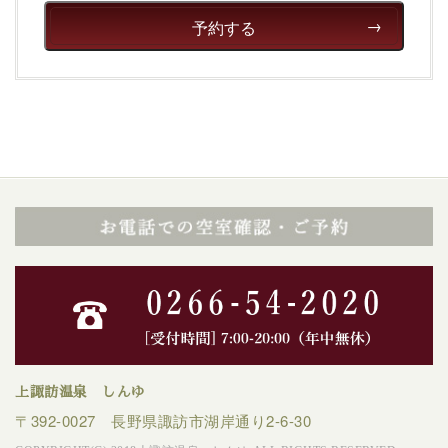
癒される宿で贅沢に幸せのときを安心してお過ごしくだ
予約する
さい。
上諏訪温泉 しんゆ
〒392-0027 長野県諏訪市湖岸通り2-6-30