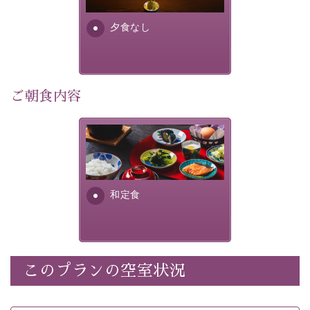
早めのご予約で、お得に癒しのひとときをお過ごしくだ
さい。
夕食なし
-----------【安心への取り組み】----------
個室料亭、貸切風呂のご利用が可能な上、 安心安全にご
ご朝食内容
滞在いただけるよう
30項目以上からなる独自の衛生・消毒プログラムの基、
徹底した衛生管理を行っております。
さっぱりとした和食膳に使わ
れる食材は、諏訪の名産品を
----------------------------------------------
---
ふんだんに取り入れ、安心・
安全を心掛けた長野県産...
■内容&特典■
和定食
・宿泊料金5%OFF
・朝食は個室料亭で個室食
・諏訪大社4社を巡る無料参拝バス（事前予約制）
・館内着をご用意
このプランの空室状況
・就寝用パジャマをご用意
・環境に配慮したアメニティをご用意