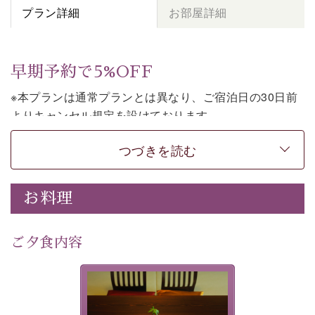
プラン詳細
お部屋詳細
早期予約で5%OFF
※本プランは通常プランとは異なり、ご宿泊日の30日前
よりキャンセル規定を設けております。
※本プランは朝食付きのプランです。2食付きでご利用ご
つづきを読む
希望の場合は、「
【公式限定価格】早割プラン（30日前
まで）
」をご利用ください。
お料理
上諏訪温泉しんゆでは、30日前までのご予約で、5%割
引でお泊まりいただける「早割朝食付きプラン」をご用
意しております。
ご夕食内容
諏訪湖の穏やかな景色、心身を解きほぐす温泉、そして
温かいおもてなし。ご滞在を楽しみに待つ日々が旅をよ
夕食なしご夕食を追加される
り特別なものにしてくれます。
場合は、二食付きのプランを
お選びくださいませ。