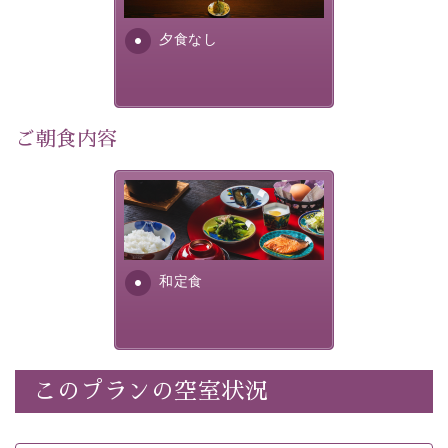
早めのご予約で、お得に癒しのひとときをお過ごしくだ
さい。
夕食なし
-----------【安心への取り組み】----------
個室料亭、貸切風呂のご利用が可能な上、 安心安全にご
ご朝食内容
滞在いただけるよう
30項目以上からなる独自の衛生・消毒プログラムの基、
徹底した衛生管理を行っております。
さっぱりとした和食膳に使わ
れる食材は、諏訪の名産品を
----------------------------------------------
---
ふんだんに取り入れ、安心・
安全を心掛けた長野県産...
■内容&特典■
和定食
・宿泊料金5%OFF
・朝食は個室料亭で個室食
・諏訪大社4社を巡る無料参拝バス（事前予約制）
・館内着をご用意
このプランの空室状況
・就寝用パジャマをご用意
・環境に配慮したアメニティをご用意