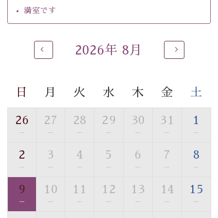
・館内フリーWi-Fi
満室です
・駐車場完備
・チェックイン15時、チェックアウト10時
2026年 8月
【お食事】
・個室料亭で個室食
・朝食はこだわりの味噌汁をはじめとした和定食
日
月
火
水
木
金
土
【温泉】
自家源泉「美翠源泉」は酸化の進みが遅く新鮮で若返り
26
27
28
29
30
31
1
の効果が高い、極めて希有な源泉です。身も心も癒され
—
—
—
—
—
—
—
るご入浴をお愉しみください。
■お座敷風呂（大浴場）
2
3
4
5
6
7
8
温泉の成分に合わせ、防菌防カビの特殊素材の畳を使
—
—
—
—
—
—
—
用。 足元が柔らかく、そして滑りにくい畳のお風呂で
す。
9
10
11
12
13
14
15
※男性大浴場までのご移動には階段がございます。 予め
—
—
—
—
—
—
—
ご了承のほどお願いいたします。