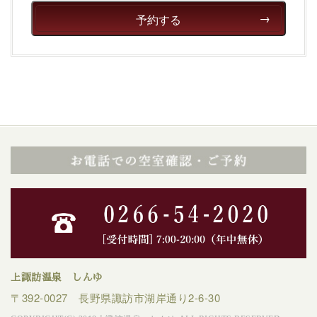
癒される宿で贅沢に幸せのときを安心してお過ごしくだ
予約する
さい。
上諏訪温泉 しんゆ
〒392-0027 長野県諏訪市湖岸通り2-6-30