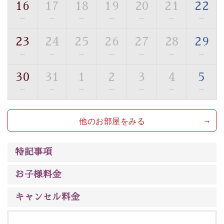
16
17
18
19
20
21
22
■貸切温泉風呂 （40分2000円）
—
—
—
—
—
—
—
眺望はございませんが、源泉掛け流しの温泉の質を楽し
23
24
25
26
27
28
29
む貸切温泉風呂です。ゆったりといやされるプライベー
—
—
—
—
—
—
—
トな空間をお愉しみください。
30
31
1
2
3
4
5
【旅】
—
—
—
—
—
—
—
■諏訪大社4社を巡る無料参拝バス
豊富な知識を持ったドライバー兼ガイドが諏訪大社をご
他のお部屋をみる
案内します。
事前ご予約制ですので、ご利用ご希望の方
は【3日前まで】にお電話ください。
※交通規制などにより運行できない日がございます
特記事項
※年末年始及び御柱祭前後は運行しておりません
お子様料金
以上がプラン内容です。
上諏訪温泉“しんゆ”なら諏訪大社など歴史ある諏訪の街
キャンセル料金
で心癒されます。
清らかな源泉、自然の恵みあるお食事、諏訪湖に包まれ
るお部屋、 大人のたしなみを感じていただける、美しく