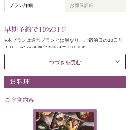
プラン詳細
お部屋詳細
早期予約で10%OFF
※本プランは通常プランとは異なり、ご宿泊日の30日前
よりキャンセル規定を設けております。
※本プランは２食付きの早割プランです。
つづきを読む
上諏訪温泉しんゆでは、30日前までのご予約で、10%割
引でお泊まりいただける「早割プラン」をご用意してお
お料理
ります。
諏訪湖の穏やかな景色、心身を解きほぐす温泉、そして
温かいおもてなし。
ご夕食内容
ご滞在を楽しみに待つ日々が旅をより特別なものにして
くれます。
美湖膳とは諏訪の地で特別を
早めのご予約で、お得に癒しのひとときをお過ごしくだ
提供する為に料理長・神原 裕
明が考え出した創作和会席で