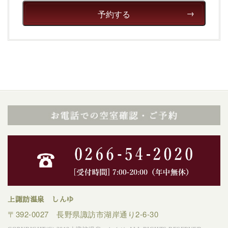
予約する
上諏訪温泉 しんゆ
〒392-0027 長野県諏訪市湖岸通り2-6-30