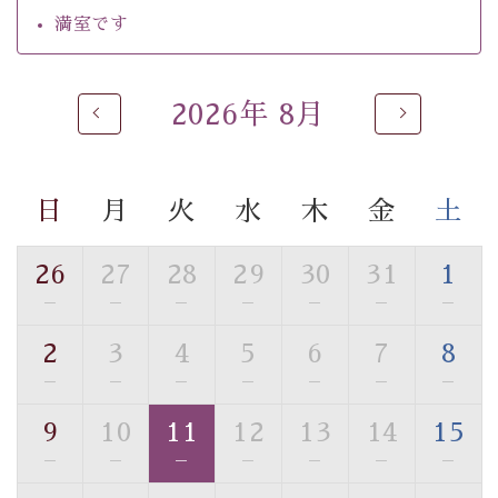
・チェックイン15時、チェックアウト10時
満室です
【お食事】
・朝夕個室料亭で個室食
2026年 8月
・夕食は地産地消の創作和会席 美湖膳（二十四節気と
いう昔の暦による料理表現）
・朝食はこだわりの味噌汁をはじめとした和定食
日
月
火
水
木
金
土
【温泉】
自家源泉「美翠源泉」は酸化の進みが遅く新鮮で若返り
26
27
28
29
30
31
1
の効果が高い、極めて希有な源泉です。身も心も癒され
—
—
—
—
—
—
—
るご入浴をお愉しみください。
■お座敷風呂（大浴場）
2
3
4
5
6
7
8
温泉の成分に合わせ、防菌防カビの特殊素材の畳を使
—
—
—
—
—
—
—
用。 足元が柔らかく、そして滑りにくい畳のお風呂で
す。
9
10
11
12
13
14
15
※男性大浴場までのご移動には階段がございます。 予め
—
—
—
—
—
—
—
ご了承のほどお願いいたします。