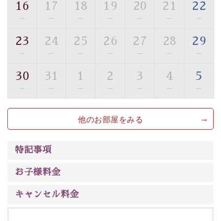
16
17
18
19
20
21
22
■貸切温泉風呂 （40分2000円）
—
—
—
—
—
—
—
眺望はございませんが、源泉掛け流しの温泉の質を楽し
23
24
25
26
27
28
29
む貸切温泉風呂です。ゆったりといやされるプライベー
—
—
—
—
—
—
—
トな空間をお愉しみください。
30
31
1
2
3
4
5
【旅】
—
—
—
—
—
—
—
■諏訪大社4社を巡る無料参拝バス
豊富な知識を持ったドライバー兼ガイドが諏訪大社をご
他のお部屋をみる
案内します。事前ご予約制ですので、ご利用ご希望の方
は【3日前まで】にお電話ください。
※交通規制などにより運行できない日がございます
特記事項
※年末年始及び御柱祭前後は運行しておりません
お子様料金
以上が早割プランの内容です。
神秘なる諏訪湖に心癒される時間をお過ごしいただけま
キャンセル料金
したら幸いです。