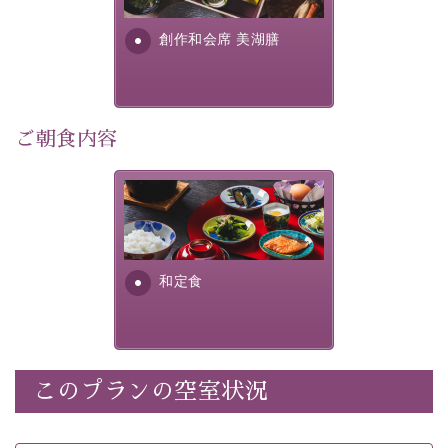
さい。
す。美しい諏訪湖の幸...
創作和会席 美湖膳
-----------【安心への取り組み】----------
個室料亭、貸切風呂のご利用が可能な上、 安心安全にご
滞在いただけるよう
30項目以上からなる独自の衛生・消毒プログラムの基、
ご朝食内容
徹底した衛生管理を行っております。
----------------------------------------------
さっぱりとした和食膳に使わ
■内容&特典■
れる食材は、諏訪の名産品を
ふんだんに取り入れ、安心・
・宿泊料金10%OFF
安全を心掛けた長野県産...
・朝夕個室料亭で個室食
和定食
・諏訪大社4社を巡る無料参拝バス（事前予約制）
・館内着をご用意
・就寝用パジャマをご用意
・環境に配慮したアメニティをご用意
このプランの空室状況
・館内フリーWi-Fi
・駐車場完備