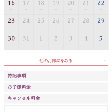
16
17
18
19
20
21
22
■貸切温泉風呂 （40分2000円）
—
—
—
—
—
—
—
眺望はございませんが、源泉掛け流しの温泉の質を楽し
23
24
25
26
27
28
29
む貸切温泉風呂です。ゆったりといやされるプライベー
—
—
—
—
—
—
—
トな空間をお愉しみください。
30
31
1
2
3
4
5
【旅】
—
—
—
—
—
—
—
■諏訪大社4社を巡る無料参拝バス
豊富な知識を持ったドライバー兼ガイドが諏訪大社をご
他のお部屋をみる
案内します。事前ご予約制ですので、ご利用ご希望の方
は【3日前まで】にお電話ください。
※交通規制などにより運行できない日がございます
特記事項
※年末年始及び御柱祭前後は運行しておりません
お子様料金
以上が早割プランの内容です。
神秘なる諏訪湖に心癒される時間をお過ごしいただけま
キャンセル料金
したら幸いです。