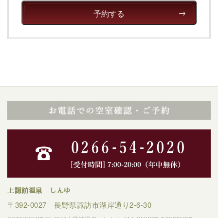
予約する
上諏訪温泉 しんゆ
〒392-0027 長野県諏訪市湖岸通り2-6-30