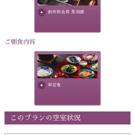
さい。
す。美しい諏訪湖の幸...
創作和会席 美湖膳
-----------【安心への取り組み】----------
個室料亭、貸切風呂のご利用が可能な上、 安心安全にご
滞在いただけるよう
30項目以上からなる独自の衛生・消毒プログラムの基、
ご朝食内容
徹底した衛生管理を行っております。
----------------------------------------------
さっぱりとした和食膳に使わ
■内容&特典■
れる食材は、諏訪の名産品を
ふんだんに取り入れ、安心・
・宿泊料金10%OFF
安全を心掛けた長野県産...
・朝夕個室料亭で個室食
和定食
・諏訪大社4社を巡る無料参拝バス（事前予約制）
・館内着をご用意
・就寝用パジャマをご用意
・環境に配慮したアメニティをご用意
このプランの空室状況
・館内フリーWi-Fi
・駐車場完備