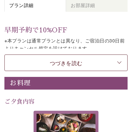
プラン詳細
お部屋詳細
早期予約で10%OFF
※本プランは通常プランとは異なり、ご宿泊日の30日前
よりキャンセル規定を設けております。
※本プランは２食付きの早割プランです。
つづきを読む
上諏訪温泉しんゆでは、30日前までのご予約で、10%割
引でお泊まりいただける「早割プラン」をご用意してお
お料理
ります。
諏訪湖の穏やかな景色、心身を解きほぐす温泉、そして
温かいおもてなし。
ご夕食内容
ご滞在を楽しみに待つ日々が旅をより特別なものにして
くれます。
美湖膳とは諏訪の地で特別を
早めのご予約で、お得に癒しのひとときをお過ごしくだ
提供する為に料理長・神原 裕
明が考え出した創作和会席で