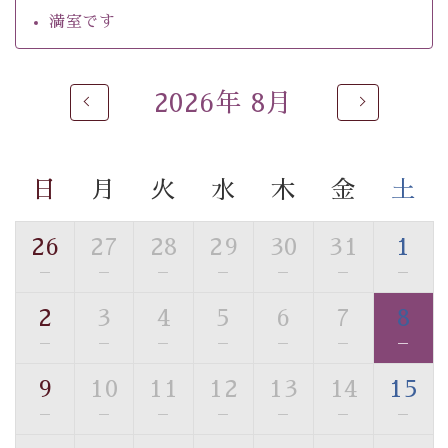
・チェックイン15時、チェックアウト10時
満室です
【お食事】
・朝夕個室料亭で個室食
2026年 8月
・夕食は地産地消の創作和会席 美湖膳（二十四節気と
いう昔の暦による料理表現）
・朝食はこだわりの味噌汁をはじめとした和定食
日
月
火
水
木
金
土
【温泉】
自家源泉「美翠源泉」は酸化の進みが遅く新鮮で若返り
26
27
28
29
30
31
1
の効果が高い、極めて希有な源泉です。身も心も癒され
—
—
—
—
—
—
—
るご入浴をお愉しみください。
■お座敷風呂（大浴場）
2
3
4
5
6
7
8
温泉の成分に合わせ、防菌防カビの特殊素材の畳を使
—
—
—
—
—
—
—
用。 足元が柔らかく、そして滑りにくい畳のお風呂で
す。
9
10
11
12
13
14
15
※男性大浴場までのご移動には階段がございます。 予め
—
—
—
—
—
—
—
ご了承のほどお願いいたします。