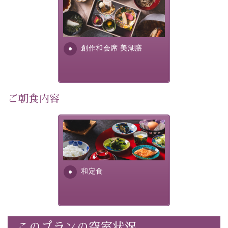
この一年限りの機会に、記憶に残るひとときをお過ごし
美湖膳とは諏訪の地で特別を
ください。
提供する為に料理長・神原 裕
明が考え出した創作和会席で
-----------【安心への取り組み】----------
す。美しい諏訪湖の幸...
創作和会席 美湖膳
個室料亭、貸切風呂のご利用が可能な上、 安心安全にご
滞在いただけるよう
30項目以上からなる独自の衛生・消毒プログラムの基、
徹底した衛生管理を行っております。
ご朝食内容
----------------------------------------------
■内容&特典■
さっぱりとした和食膳に使わ
・1,500円分館内利用券（1部屋につき1枚）
れる食材は、諏訪の名産品を
ふんだんに取り入れ、安心・
・水墨画巡りのご参加
安全を心掛けた長野県産...
・記念写真＆15周年オリジナル【フォトフレームカー
和定食
ド】プレゼント（1部屋につき1枚）
・思い出デザートプレート（1部屋につき1枚）
・朝夕個室料亭で個室食
・諏訪大社4社を巡る無料参拝バス（事前予約制）
このプランの空室状況