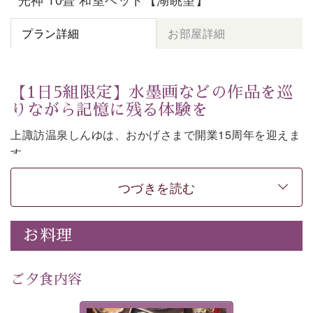
プラン詳細
お部屋詳細
【1日5組限定】水墨画などの作品を巡
りながら記憶に残る体験を
上諏訪温泉しんゆは、おかげさまで開業15周年を迎えま
す。
皆様へ感謝の気持ちを込めて、1,500円分の館内利用券
つづきを読む
など特別な特典がついた記念プランをご用意いたしまし
た。
お料理
七色に移ろう「月下の櫻」や水墨画などの意匠をしつら
えた館内。麗しの空間で、作品を巡りながら言葉を紡ぐ
体験もお楽しみいただけます。
ご夕食内容