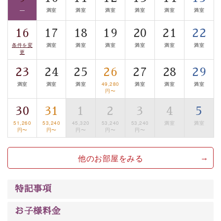
温泉の成分に合わせ、防菌防カビの特殊素材の畳を使
—
満室
満室
満室
満室
満室
満室
用。 足元が柔らかく、そして滑りにくい畳のお風呂で
16
17
18
19
20
21
22
す。
条件を変
満室
満室
満室
満室
満室
満室
※男性大浴場までのご移動には階段がございます。 予め
更
ご了承のほどお願いいたします。
23
24
25
26
27
28
29
■貸切温泉風呂 （40分2000円）
満室
満室
満室
49,280
満室
満室
満室
円〜
眺望はございませんが、源泉掛け流しの温泉の質を楽し
む貸切温泉風呂です。ゆったりといやされるプライベー
30
31
1
2
3
4
5
トな空間をお愉しみください。
51,260
53,240
45,320
53,240
53,240
満室
満室
円〜
円〜
円〜
円〜
円〜
【旅】
他のお部屋をみる
■諏訪大社4社を巡る無料参拝バス
豊富な知識を持ったドライバー兼ガイドが諏訪大社をご
案内します。事前ご予約制ですので、ご利用ご希望の方
特記事項
は【3日前まで】にお電話ください。
※交通規制などにより運行できない日がございます
お子様料金