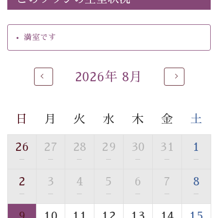
・館内着をご用意
・就寝用パジャマをご用意
・環境に配慮したアメニティをご用意
満室です
・館内フリーWi-Fi
・駐車場完備
・チェックイン15時、チェックアウト10時
2026年 8月
【お食事】
・朝夕個室料亭で個室食
・夕食は地産地消の創作和会席 美湖膳（二十四節気と
日
月
火
水
木
金
土
いう昔の暦による料理表現）
・朝食はこだわりの味噌汁をはじめとした和定食
26
27
28
29
30
31
1
—
—
—
—
—
—
—
【温泉】
自家源泉「美翠源泉」は酸化の進みが遅く新鮮で若返り
2
3
4
5
6
7
8
の効果が高い、極めて希有な源泉です。身も心も癒され
—
—
—
—
—
—
—
るご入浴をお愉しみください。
■お座敷風呂（大浴場）
9
10
11
12
13
14
15