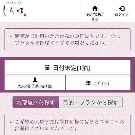
予約TOPに
ログイン
戻る
満室かご利用いただけないお日にちです。 他の
プランかお部屋タイプでお選びください。
日付未定[1泊]
こだわり
大人2名 子供0名(1室)
お部屋から探す
目的・プランから探す
ご希望の人数または条件に当てはまるプラン・お
部屋はございませんでした。