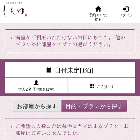
予約TOPに
ログイン
戻る
満室かご利用いただけないお日にちです。 他の
プランかお部屋タイプでお選びください。
日付未定[1泊]
こだわり
大人2名 子供0名(1室)
お部屋から探す
目的・プランから探す
ご希望の人数または条件に当てはまるプラン・お
部屋はございませんでした。