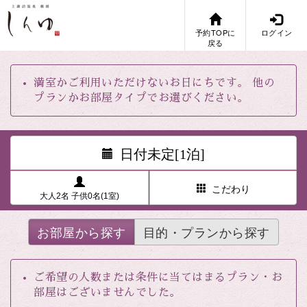
予約TOPに
ログイン
戻る
満室かご利用いただけないお日にちです。 他の
プランかお部屋タイプでお選びください。
日付未定[1泊]
こだわり
大人2名 子供0名(1室)
お部屋から探す
目的・プランから探す
ご希望の人数または条件に当てはまるプラン・お
部屋はございませんでした。