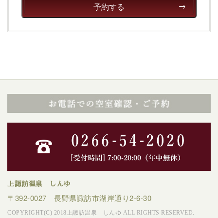
徹底した衛生管理を行っております。
予約する
-----------------------------------------------------------------------
■内容&特典■
・諏訪湖から打ち上がる花火を鑑賞
（約20分間）
・朝夕個室料亭で個室食（※ご夕食時間は予め決まって
おります）
・諏訪大社4社を巡る無料参拝バス（事前予約制）
・館内着をご用意
・就寝用パジャマをご用意
・館内フリーWi-Fi
・チェックイン15時、チェックアウト10時
【お食事】
上諏訪温泉 しんゆ
・朝夕個室料亭で個室食
〒392-0027 長野県諏訪市湖岸通り2-6-30
・夕食は地産地消の創作和会席 美湖膳（二十四節気とい
COPYRIGHT(C) 2018上諏訪温泉 しんゆ ALL RIGHTS RESERVED.