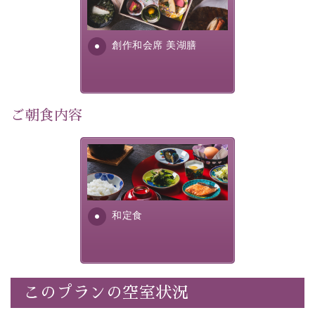
提供する為に料理長・神原 裕
明が考え出した創作和会席で
湖側客室には、2022年の館内リニューアルで大きな窓を
す。美しい諏訪湖の幸...
設置。そこから広がる諏訪湖と花火の美景をご堪能いた
創作和会席 美湖膳
だけます。湖部分眺望、街側客室は、お部屋から花火を
ご覧いただけませんが、徒歩1分の外で五感に響く迫力
ご朝食内容
ある花火をお楽しみいただけます。
さっぱりとした和食膳に使わ
れる食材は、諏訪の名産品を
秋の夜長、諏訪湖目の前のしんゆにて、大切な人との旅
ふんだんに取り入れ、安心・
安全を心掛けた長野県産...
に彩りを添える特別な思い出を作りませんか。
和定食
「全国新作花火チャレンジカップ2026」
全国屈指の煙火師20名による新作花火。予選会4日間と
このプランの空室状況
最終日の優勝決定戦で構成されるトーナメント方式の花