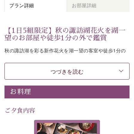
プラン詳細
お部屋詳細
【1日5組限定】秋の諏訪湖花火を湖一
望のお部屋や徒歩1分の外で鑑賞
秋の諏訪湖を彩る新作花火を湖一望の客室や徒歩1分の
外からご覧いただけるプランです。
つづきを読む
全国屈指の煙火師達が5日間に渡って競い合う「全国新
お料理
作花火チャレンジカップ2026」。
若手煙火師達の斬新なアイデアや独創的な技術を詰め込
ご夕食内容
んだ最先端の花火をお楽しみください。
美湖膳とは諏訪の地で特別を