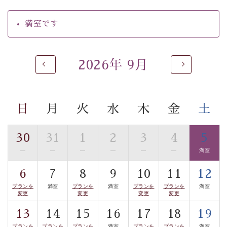
火大会です。
満室です
期間：下記の5日間 約20分間
・9月5日(土) 20:00〜（ご夕食時間
17:30
〜）
2026年 9月
・9月12日(土) 20:00〜（ご夕食時間
17:30
〜）
・9月19日(土) 19:00〜（ご夕食時間 17:30〜）
日
月
火
水
木
金
土
・9月26日(土) 19:00〜（ご夕食時間 17:30〜）
・10月31日(土) 17:30〜（ご夕食時間 18:00〜）
30
31
1
2
3
4
5
※打ち上げ時間は、お日にちによって異なりますので、
—
—
—
—
—
—
満室
ご注意ください。
6
7
8
9
10
11
12
プランを
満室
プランを
満室
プランを
プランを
満室
※ご夕食時間は、お日にちによって決まっておりますの
変更
変更
変更
変更
で、予めご了承ください。
13
14
15
16
17
18
19
プランを
プランを
プランを
満室
プランを
プランを
満室