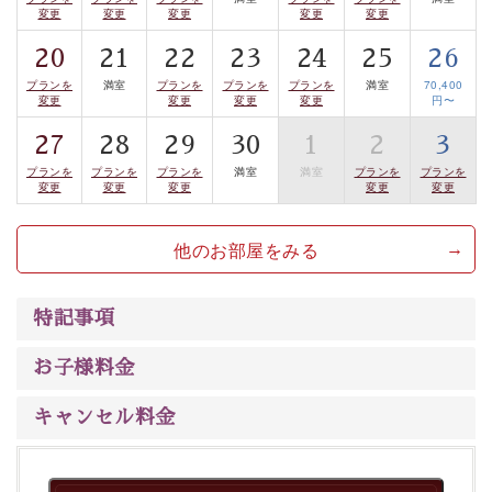
※花火は天候により中止となる場合がございますので、
変更
変更
変更
変更
変更
予めご了承ください。また、中止に伴う返金などもござ
20
21
22
23
24
25
26
いません。
プランを
満室
プランを
プランを
プランを
満室
70,400
変更
変更
変更
変更
円〜
※本プランには、専用の観覧席はございません。
27
28
29
30
1
2
3
※湖部分眺望、街側客室は、お部屋から花火をご覧いた
プランを
プランを
プランを
満室
満室
プランを
プランを
変更
変更
変更
変更
変更
だけません。
他のお部屋をみる
※光神12畳の客室は湖側に面しておりますが、低層階の
ため、花火が木々で隠れてしまいます。
特記事項
-------------------【安心への取り組み】---------------------
お子様料金
個室料亭、貸切風呂のご利用が可能な上、
キャンセル料金
安心安全にご滞在いただけるよう
30項目以上からなる独自の衛生・消毒プログラムの基、