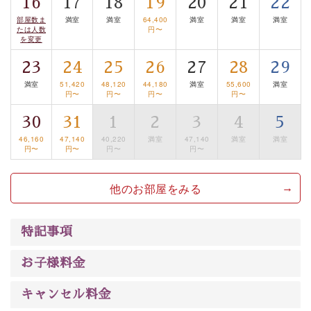
16
17
18
19
20
21
22
るお部屋、 大人のたしなみを感じていただける、美しく
部屋数ま
満室
満室
64,400
満室
満室
満室
癒される宿で贅沢に幸せのときを安心してお過ごしくだ
たは人数
円〜
さい。
を変更
23
24
25
26
27
28
29
満室
51,420
48,120
44,180
満室
55,600
満室
円〜
円〜
円〜
円〜
30
31
1
2
3
4
5
46,160
47,140
40,220
満室
47,140
満室
満室
円〜
円〜
円〜
円〜
他のお部屋をみる
特記事項
お子様料金
キャンセル料金