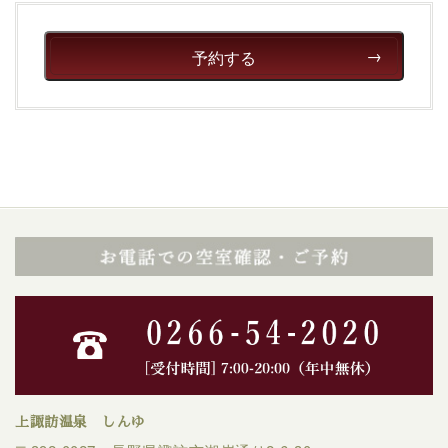
予約する
上諏訪温泉 しんゆ