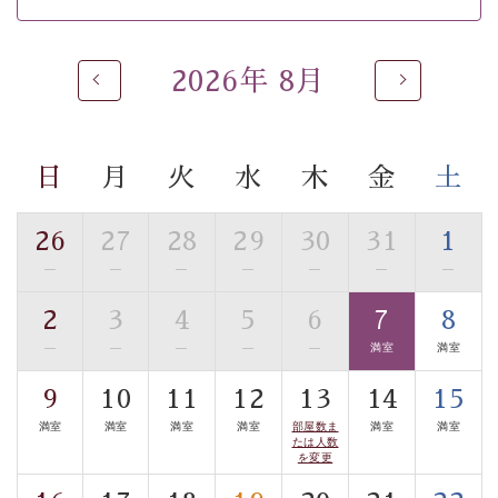
※男性大浴場までのご移動には階段がございます。 予め
ご了承のほどお願いいたします。
2026年 8月
 ■
貸切温泉風呂
 （40分2000円）
眺望はございませんが、源泉掛け流しの温泉の質を楽し
む
貸切温泉風呂
です。ゆったりといやされるプライベー
トな空間をお愉しみください。 
日
月
火
水
木
金
土
【旅】 
■諏訪大社4社を巡る無料参拝バス 
26
27
28
29
30
31
1
豊富な知識を持ったドライバー兼ガイドが諏訪大社をご
—
—
—
—
—
—
—
事前ご予約制ですので、ご利用ご希望の方
案内します。
は【3日前まで】にお電話ください。
2
3
4
5
6
7
8
※交通規制などにより運行できない日がございます 
—
—
—
—
—
満室
満室
※年末年始及び御柱祭前後は運行しておりません 
9
10
11
12
13
14
15
以上がプラン内容です。 
満室
満室
満室
満室
部屋数ま
満室
満室
上諏訪温泉“しんゆ”なら諏訪大社など歴史ある諏訪の街
たは人数
で心癒されます。
を変更
清らかな源泉、自然の恵みあるお食事、諏訪湖に包まれ