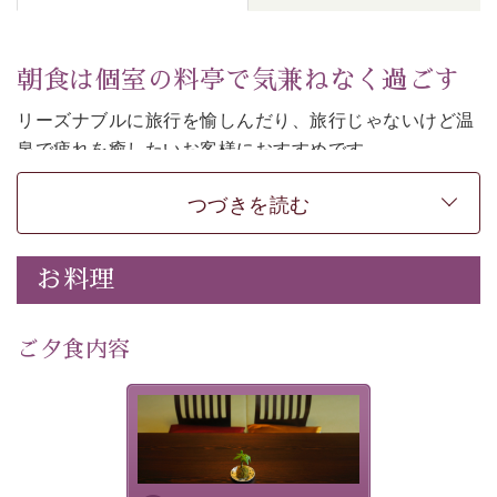
朝食は個室の料亭で気兼ねなく過ごす
リーズナブルに旅行を愉しんだり、旅行じゃないけど温
泉で疲れを癒したいお客様におすすめです。
ご朝食は個室の料亭で気兼ねなくお食事をお愉しみくだ
つづきを読む
さい。
-----------【安心への取り組み】---------- 
お料理
個室料亭、貸切風呂のご利用が可能な上、 安心安全にご
滞在いただけるよう
30項目以上からなる独自の衛生・消毒プログラムの基、
ご夕食内容
徹底した衛生管理を行っております。 
----------------------------------------------
-
-
-
夕食なしご夕食を追加される
場合は、二食付きのプランを
■内容&特典■ 
お選びくださいませ。
・朝食は個室料亭で個室食 
・諏訪大社4社を巡る無料参拝バス（事前予約制） 