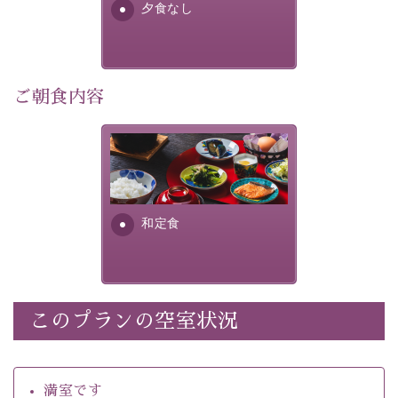
夕食なし
・館内着をご用意
・環境に配慮したアメニティをご用意
・館内フリーWi-Fi 
・駐車場完備
ご朝食内容
・チェックイン15時、チェックアウト10時
さっぱりとした和食膳に使わ
【お食事】
れる食材は、諏訪の名産品を
 ・個室料亭で個室食 
ふんだんに取り入れ、安心・
 ・朝食はこだわりの味噌汁をはじめとした和定食 
安全を心掛けた長野県産...
和定食
【温泉】 
自家源泉「美翠源泉」は酸化の進みが遅く新鮮で若返り
の効果が高い、極めて希有な源泉です。身も心も癒され
るご入浴をお愉しみください。
 ■お座敷風呂（大浴場）
このプランの空室状況
温泉の成分に合わせ、防菌防カビの特殊素材の畳を使
用。 足元が柔らかく、そして滑りにくい畳のお風呂で
満室です