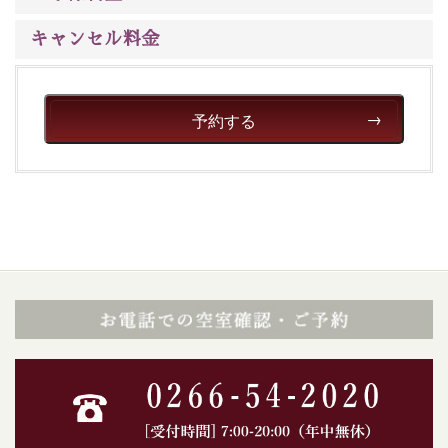
いただける、美しく癒される宿で贅沢に幸せのときを安
心してお過ごしください。
キャンセル料金
予約する