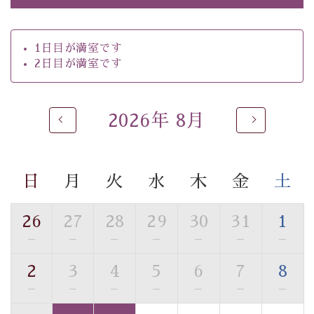
【お食事】
・朝夕個室料亭で個室食
1日目が満室です
・ご夕食は地産地消の創作和会席 美湖膳（二十四節気
2日目が満室です
という昔の暦による料理表現）
・ご朝食はこだわりの味噌汁をはじめとした和定食
2026年 8月
【温泉】
自家源泉「美翠源泉」は酸化の進みが遅く新鮮で若返り
の効果が高い、極めて希有な源泉です。身も心も癒され
日
月
火
水
木
金
土
るご入浴をお愉しみください。
■お座敷風呂（大浴場）
温泉の成分に合わせ、防菌防カビの特殊素材の畳を使
26
27
28
29
30
31
1
用。 足元が柔らかく、そして滑りにくい畳のお風呂で
—
—
—
—
—
—
—
す。
2
3
4
5
6
7
8
※男性大浴場までのご移動には階段がございます。 予め
ご了承のほどお願いいたします。
—
—
—
—
—
—
—