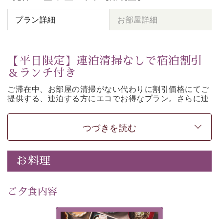
プラン詳細
お部屋詳細
【平日限定】連泊清掃なしで宿泊割引
＆ランチ付き
ご滞在中、お部屋の清掃がない代わりに割引価格にてご
提供する、連泊する方にエコでお得なプラン。さらに連
泊特典として、ご昼食を無料サービス。そのほか諏訪大
社参拝バス（要事前予約）などの基本サービスもご用意
しております。
つづきを読む
＜プラン注意事項＞ ※必ずお読みください
①客室内の清掃及びベッドメイキングは行いません。お
お料理
部屋はお出かけ時の状態のままとさせていただきます。
②タオル交換はご対応いたします。
-----------【安心への取り組み】----------
ご夕食内容
個室料亭、貸切風呂のご利用が可能な上、 安心安全にご
滞在いただけるよう