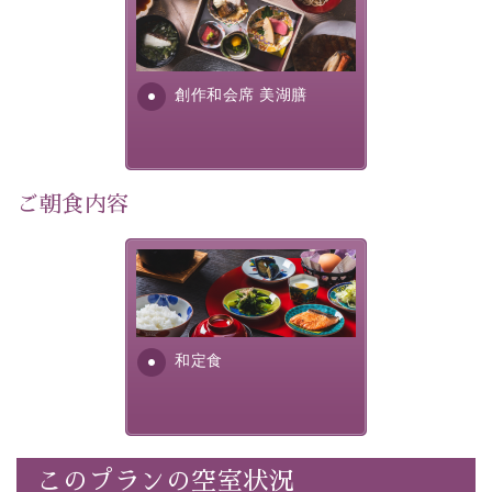
美湖膳とは諏訪の地で特別を
30項目以上からなる独自の衛生・消毒プログラムの基、
提供する為に料理長・神原 裕
徹底した衛生管理を行っております。
明が考え出した創作和会席で
す。美しい諏訪湖の幸...
----------------------------------------------
創作和会席 美湖膳
■内容&特典■
・通常料金よりお一人様1,100円引き（1泊毎）
・ご滞在中の昼食サービス（4種類からお選び頂けま
ご朝食内容
す）
・
貸切温泉風呂
40分無料（滞在中一回）
さっぱりとした和食膳に使わ
・朝夕個室料亭で個室食
れる食材は、諏訪の名産品を
・諏訪大社4社を巡る無料参拝バス（事前予約制）
ふんだんに取り入れ、安心・
・館内着をご用意
安全を心掛けた長野県産...
・就寝用パジャマをご用意
和定食
・環境に配慮したアメニティをご用意
・館内フリーWi-Fi
・駐車場完備
・チェックイン15時、チェックアウト10時
このプランの空室状況