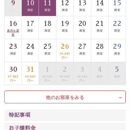
9
10
11
12
13
14
15
■貸切温泉風呂 （40分無料）
—
満室
満室
満室
満室
満室
満室
眺望はございませんが、源泉掛け流しの温泉の質を楽し
む貸切温泉風呂です。ゆったりといやされるプライベー
16
17
18
19
20
21
22
トな空間をお愉しみください。
条件を変
満室
満室
満室
満室
満室
満室
更
【旅】
23
24
25
26
27
28
29
■諏訪大社4社を巡る無料参拝バス
満室
満室
満室
45,980
満室
満室
満室
豊富な知識を持ったドライバー兼ガイドが諏訪大社をご
円〜
案内します。
事前ご予約制ですので、ご利用ご希望の方
30
31
1
2
3
4
5
は【3日前まで】にお電話ください。
47,960
49,940
42,020
49,940
49,940
満室
満室
※交通規制などにより運行できない日がございます
円〜
円〜
円〜
円〜
円〜
※年末年始及び御柱祭前後は運行しておりません
他のお部屋をみる
以上がプラン内容です。
上諏訪温泉“しんゆ”なら諏訪大社など歴史ある諏訪の街
で心癒されます。 清らかな源泉、自然の恵みあるお食
特記事項
事、諏訪湖に包まれるお部屋、 大人のたしなみを感じて
お子様料金