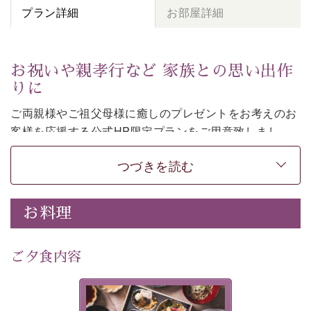
プラン詳細
お部屋詳細
お祝いや親孝行など 家族との思い出作
りに
ご両親様やご祖父母様に癒しのプレゼントをお考えのお
客様を
応援する公式HP限定プランをご用意致しまし
た。
つづきを読む
日頃なかなか言えない感謝の気持ちを
ご旅行で
お伝えし
てみてはいかがでしょうか。
-----------【安心への取り組み】----------
お料理
個室料亭、貸切風呂のご利用が可能な上、 安心安全にご
滞在いただけるよう
30項目以上からなる独自の衛生・消毒プログラムの基、
ご夕食内容
徹底した衛生管理を行っております。
---------------------------------------------
美湖膳とは諏訪の地で特別を
■内容&特典■