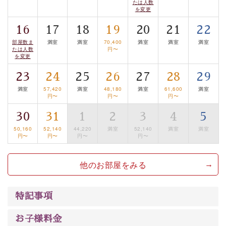
たは人数
を変更
■諏訪大社4社を巡る無料参拝バス
豊富な知識を持ったドライバー兼ガイドが諏訪大社をご
16
17
18
19
20
21
22
案内します。
事前ご予約制ですので、ご利用ご希望の方
部屋数ま
満室
満室
70,400
満室
満室
満室
は【3日前まで】にお電話ください。
たは人数
円〜
を変更
※交通規制などにより運行できない日がございます
23
24
25
26
27
28
29
※年末年始及び御柱祭前後は運行しておりません
満室
57,420
満室
48,180
満室
61,600
満室
円〜
円〜
円〜
以上がプラン内容です。
上諏訪温泉“しんゆ”なら諏訪大社など歴史ある諏訪の街
30
31
1
2
3
4
5
で心癒されます。
50,160
52,140
44,220
満室
52,140
満室
満室
円〜
円〜
円〜
円〜
清らかな源泉、自然の恵みあるお食事、諏訪湖に包まれ
るお部屋、 大人のたしなみを感じていただける、美しく
他のお部屋をみる
癒される宿で贅沢に幸せのときを安心してお過ごしくだ
さい。
特記事項
お子様料金