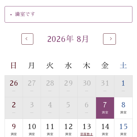
【温泉】
満室です
自家源泉「美翠源泉」は酸化の進みが遅く新鮮で若返り
の効果が高い、極めて希有な源泉です。身も心も癒され
るご入浴をお愉しみください。
2026年 8月
■お座敷風呂（大浴場）
温泉の成分に合わせ、防菌防カビの特殊素材の畳を使
用。 足元が柔らかく、そして滑りにくい畳のお風呂で
日
月
火
水
木
金
土
す。
※男性大浴場までのご移動には階段がございます。 予め
ご了承のほどお願いいたします。
26
27
28
29
30
31
1
—
—
—
—
—
—
—
■貸切温泉風呂 （40分2000円）
2
3
4
5
6
7
8
眺望はございませんが、源泉掛け流しの温泉の質を楽し
む貸切温泉風呂です。ゆったりといやされるプライベー
—
—
—
—
—
満室
満室
トな空間をお愉しみください。
9
10
11
12
13
14
15
満室
満室
満室
満室
部屋数ま
満室
満室
【旅】