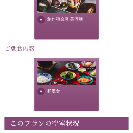
提供する為に料理長・神原 裕
明が考え出した創作和会席で
・記念写真＆オリジナル【フォトフレームカード】プレ
す。美しい諏訪湖の幸...
ゼント
創作和会席 美湖膳
・
思い出デザートプレート付き
・朝夕個室料亭で個室食
・諏訪大社4社を巡る無料参拝バス（事前予約制）
・館内着をご用意
ご朝食内容
・就寝用パジャマをご用意
・環境に配慮したアメニティをご用意
さっぱりとした和食膳に使わ
・館内フリーWi-Fi
れる食材は、諏訪の名産品を
・駐車場完備
ふんだんに取り入れ、安心・
・チェックイン15時、チェックアウト10時
安全を心掛けた長野県産...
和定食
【お食事】
・朝夕個室料亭で個室食
・夕食は地産地消の創作和会席 美湖膳（二十四節気と
いう昔の暦による料理表現）
このプランの空室状況
・朝食はこだわりの味噌汁をはじめとした和定食