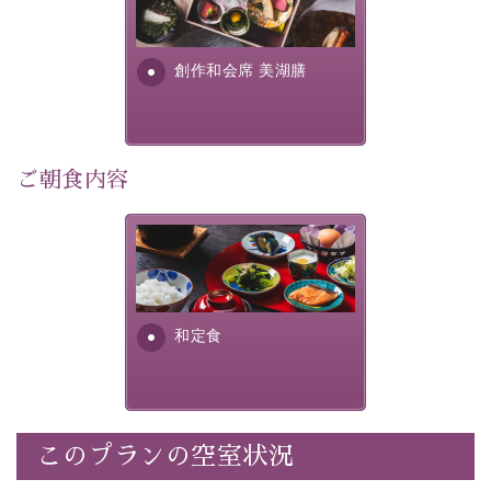
提供する為に料理長・神原 裕
明が考え出した創作和会席で
・記念写真＆オリジナル【フォトフレームカード】プレ
す。美しい諏訪湖の幸...
ゼント
創作和会席 美湖膳
・
思い出デザートプレート付き
・朝夕個室料亭で個室食
・諏訪大社4社を巡る無料参拝バス（事前予約制）
・館内着をご用意
ご朝食内容
・就寝用パジャマをご用意
・環境に配慮したアメニティをご用意
さっぱりとした和食膳に使わ
・館内フリーWi-Fi
れる食材は、諏訪の名産品を
・駐車場完備
ふんだんに取り入れ、安心・
・チェックイン15時、チェックアウト10時
安全を心掛けた長野県産...
和定食
【お食事】
・朝夕個室料亭で個室食
・夕食は地産地消の創作和会席 美湖膳（二十四節気と
いう昔の暦による料理表現）
このプランの空室状況
・朝食はこだわりの味噌汁をはじめとした和定食