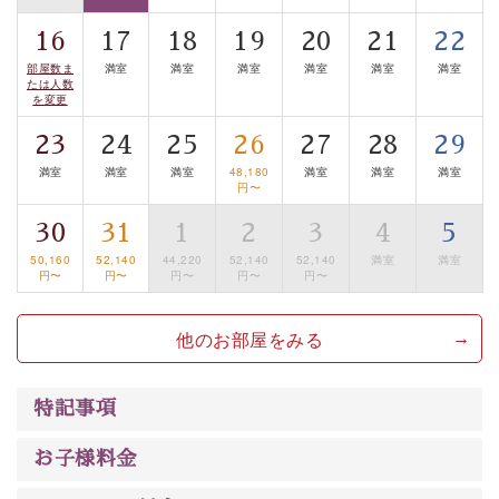
■諏訪大社4社を巡る無料参拝バス
16
17
18
19
20
21
22
豊富な知識を持ったドライバー兼ガイドが諏訪大社をご
部屋数ま
満室
満室
満室
満室
満室
満室
案内します。
事前ご予約制ですので、ご利用ご希望の方
たは人数
を変更
は【3日前まで】にお電話ください。
※交通規制などにより運行できない日がございます
23
24
25
26
27
28
29
※年末年始及び御柱祭前後は運行しておりません
満室
満室
満室
48,180
満室
満室
満室
円〜
以上がプラン内容です。
30
31
1
2
3
4
5
上諏訪温泉“しんゆ”なら諏訪大社など歴史ある諏訪の街
50,160
52,140
44,220
52,140
52,140
満室
満室
円〜
円〜
円〜
円〜
円〜
で心癒されます。
清らかな源泉、自然の恵みあるお食事、諏訪湖に包まれ
他のお部屋をみる
るお部屋、 大人のたしなみを感じていただける、美しく
癒される宿で贅沢に幸せのときを安心してお過ごしくだ
さい。
特記事項
お子様料金