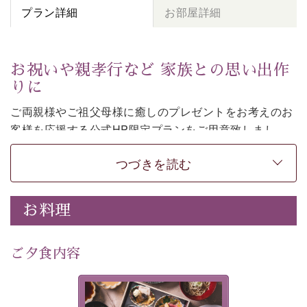
プラン詳細
お部屋詳細
お祝いや親孝行など 家族との思い出作
りに
ご両親様やご祖父母様に癒しのプレゼントをお考えのお
客様を
応援する公式HP限定プランをご用意致しまし
た。
つづきを読む
日頃なかなか言えない感謝の気持ちを
ご旅行で
お伝えし
てみてはいかがでしょうか。
-----------【安心への取り組み】----------
お料理
個室料亭、貸切風呂のご利用が可能な上、 安心安全にご
滞在いただけるよう
30項目以上からなる独自の衛生・消毒プログラムの基、
ご夕食内容
徹底した衛生管理を行っております。
---------------------------------------------
美湖膳とは諏訪の地で特別を
■内容&特典■