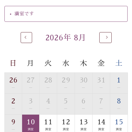
【温泉】
満室です
自家源泉「美翠源泉」は酸化の進みが遅く新鮮で若返り
の効果が高い、極めて希有な源泉です。身も心も癒され
るご入浴をお愉しみください。
2026年 8月
■お座敷風呂（大浴場）
温泉の成分に合わせ、防菌防カビの特殊素材の畳を使
用。 足元が柔らかく、そして滑りにくい畳のお風呂で
日
月
火
水
木
金
土
す。
※男性大浴場までのご移動には階段がございます。 予め
ご了承のほどお願いいたします。
26
27
28
29
30
31
1
—
—
—
—
—
—
—
■貸切温泉風呂 （40分2000円）
2
3
4
5
6
7
8
眺望はございませんが、源泉掛け流しの温泉の質を楽し
む貸切温泉風呂です。ゆったりといやされるプライベー
—
—
—
—
—
—
—
トな空間をお愉しみください。
9
10
11
12
13
14
15
—
満室
満室
満室
満室
満室
満室
【旅】