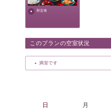
ふんだんに取り入れ、安心・
安全を心掛けた長野県産...
和定食
このプランの空室状況
満室です
日
月