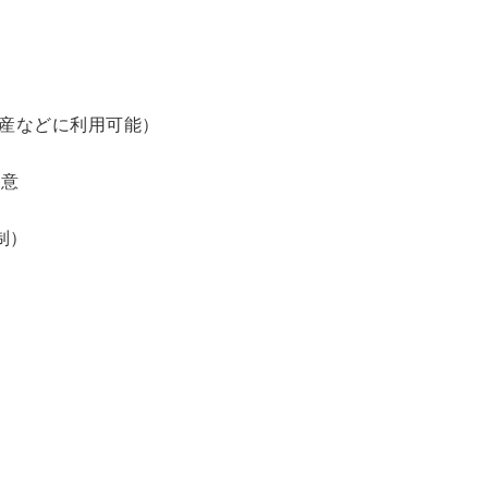
土産などに利用可能）
用意
制）