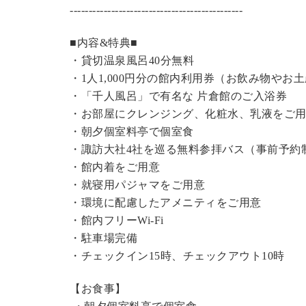
----------------------------------------------
■内容&特典■
・
貸切温泉風呂
40分無料
・1人1,000円分の館内利用券（お飲み物やお
・「千人風呂」で有名な 片倉館のご入浴券
・お部屋にクレンジング、化粧水、乳液をご
・朝夕個室料亭で個室食
・諏訪大社4社を巡る無料参拝バス（事前予約
・館内着をご用意
・就寝用パジャマをご用意
・環境に配慮したアメニティをご用意
・館内フリーWi-Fi
・駐車場完備
・チェックイン15時、チェックアウト10時
【お食事】