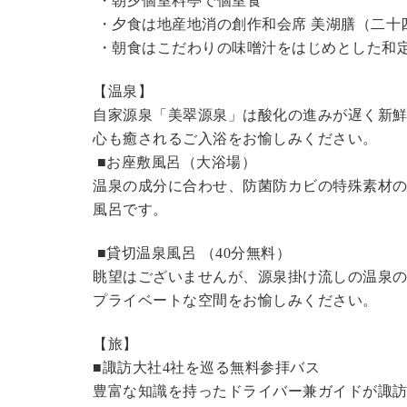
・朝夕個室料亭で個室食
・夕食は地産地消の創作和会席 美湖膳（二十
・朝食はこだわりの味噌汁をはじめとした和
【温泉】
自家源泉「美翠源泉」は酸化の進みが遅く新
心も癒されるご入浴をお愉しみください。
■お座敷風呂（大浴場）
温泉の成分に合わせ、防菌防カビの特殊素材の
風呂です。
■貸切温泉風呂 （40分無料）
眺望はございませんが、源泉掛け流しの温泉
プライベートな空間をお愉しみください。
【旅】
■諏訪大社4社を巡る無料参拝バス
豊富な知識を持ったドライバー兼ガイドが諏