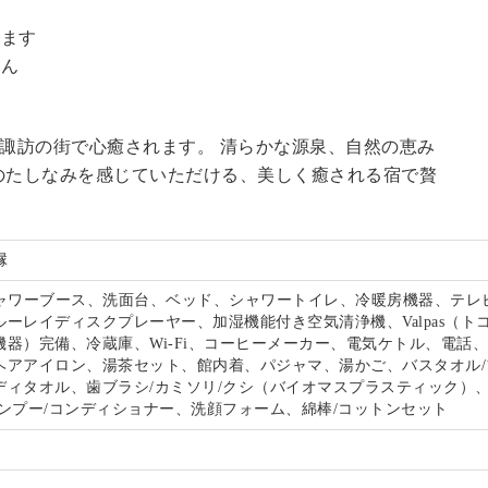
。
います
せん
る諏訪の街で心癒されます。 清らかな源泉、自然の恵み
のたしなみを感じていただける、美しく癒される宿で贅
。
縁
シャワーブース、洗面台、ベッド、シャワートイレ、冷暖房機器、テレビ
ーレイディスクプレーヤー、加湿機能付き空気清浄機、Valpas（ト
機器）完備、冷蔵庫、Wi-Fi、コーヒーメーカー、電気ケトル、電話
ヘアアイロン、湯茶セット、館内着、パジャマ、湯かご、バスタオル/
ディタオル、歯ブラシ/カミソリ/クシ（バイオマスプラスティック）
ャンプー/コンディショナー、洗顔フォーム、綿棒/コットンセット