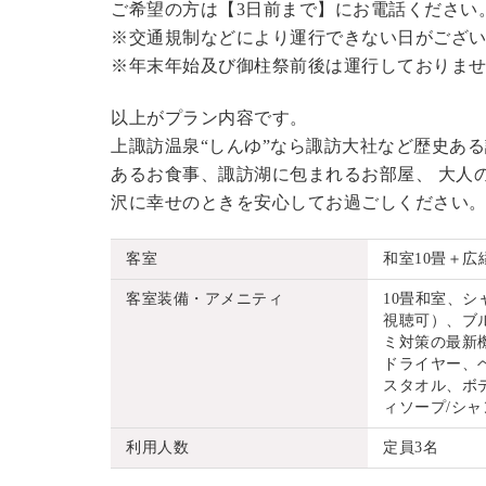
ご希望の方は【3日前まで】にお電話ください
※交通規制などにより運行できない日がござ
※年末年始及び御柱祭前後は運行しておりま
以上がプラン内容です。
上諏訪温泉“しんゆ”なら諏訪大社など歴史あ
あるお食事、諏訪湖に包まれるお部屋、 大人
沢に幸せのときを安心してお過ごしください
客室
和室10畳＋広
客室装備・アメニティ
10畳和室、
視聴可）、ブル
ミ対策の最新
ドライヤー、
スタオル、ボ
ィソープ/シ
利用人数
定員3名