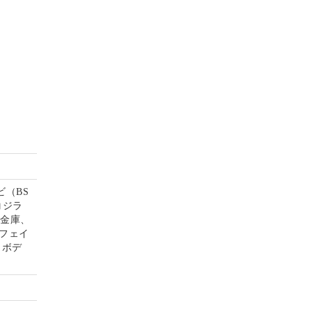
（BS
コジラ
、金庫、
フェイ
、ボデ