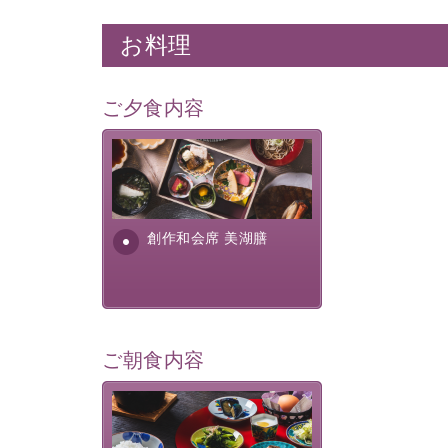
お料理
ご夕食内容
美湖膳とは諏訪の地で特別を
提供する為に料理長・神原 裕
明が考え出した創作和会席で
す。美しい諏訪湖の幸...
創作和会席 美湖膳
ご朝食内容
さっぱりとした和食膳に使わ
れる食材は、諏訪の名産品を