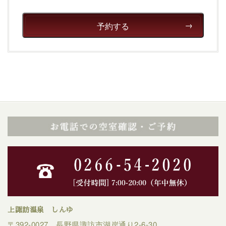
予約する
上諏訪温泉 しんゆ
〒392-0027 長野県諏訪市湖岸通り2-6-30