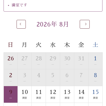
自家源泉「美翠源泉」は酸化の進みが遅く新鮮で若返り
満室です
の効果が高い、極めて希有な源泉です。身も心も癒され
るご入浴をお愉しみください。
■お座敷風呂（大浴場）
2026年 8月
温泉の成分に合わせ、防菌防カビの特殊素材の畳を使
用。 足元が柔らかく、そして滑りにくい畳のお風呂で
す。
日
月
火
水
木
金
土
※男性大浴場までのご移動には階段がございます。 予め
ご了承のほどお願いいたします。
26
27
28
29
30
31
1
■貸切温泉風呂 （40分2000円）
—
—
—
—
—
—
—
眺望はございませんが、源泉掛け流しの温泉の質を楽し
2
3
4
5
6
7
8
む貸切温泉風呂です。ゆったりといやされるプライベー
—
—
—
—
—
—
—
トな空間をお愉しみください。
9
10
11
12
13
14
15
【旅】
—
満室
満室
満室
満室
満室
満室
■諏訪大社4社を巡る無料参拝バス
豊富な知識を持ったドライバー兼ガイドが諏訪大社をご