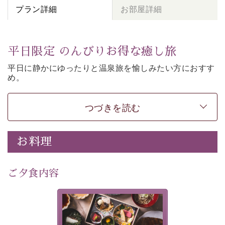
プラン詳細
お部屋詳細
平日限定 のんびりお得な癒し旅
平日に静かにゆったりと温泉旅を愉しみたい方に
おすす
め。
朝夕個室食、貸切風呂など
悠々と癒しをご堪能くださ
い。
50歳以上であれば
どなたでもお得にご予約できます。
つづきを読む
-----------【安心への取り組み】----------
個室料亭、貸切風呂のご利用が可能な上、 安心安全にご
お料理
滞在いただけるよう
30項目以上からなる独自の衛生・消毒プログラムの基、
ご夕食内容
徹底した衛生管理を行っております。
---------------------------------------------
美湖膳とは諏訪の地で特別を
■内容&特典■
提供する為に料理長・神原 裕
明が考え出した創作和会席で