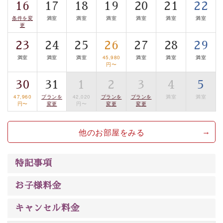
16
17
18
19
20
21
22
案内します。
事前ご予約制ですので、ご利用ご希望の方
条件を変
満室
満室
満室
満室
満室
満室
は【3日前まで】にお電話ください。
更
※交通規制などにより運行できない日がございます
23
24
25
26
27
28
29
※年末年始及び御柱祭前後は運行しておりません
満室
満室
満室
45,980
満室
満室
満室
円〜
以上がプラン内容です。
30
31
1
2
3
4
5
上諏訪温泉“しんゆ”なら諏訪大社など歴史ある諏訪の街
47,960
プランを
42,020
プランを
プランを
満室
満室
で心癒されます。
円〜
変更
円〜
変更
変更
清らかな源泉、自然の恵みあるお食事、諏訪湖に包まれ
るお部屋、 大人のたしなみを感じていただける、美しく
他のお部屋をみる
癒される宿で贅沢に幸せのときを安心してお過ごしくだ
さい。
特記事項
お子様料金
キャンセル料金