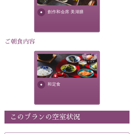
・
【公式限定価格】
通常料金よりお一人様1100円引き
す。美しい諏訪湖の幸...
（1泊毎）
創作和会席 美湖膳
・朝夕個室料亭で個室食
・諏訪大社4社を巡る無料参拝バス（事前予約制）
・館内着をご用意
・就寝用パジャマをご用意
ご朝食内容
・環境に配慮したアメニティをご用意
・館内フリーWi-Fi
さっぱりとした和食膳に使わ
・駐車場完備
れる食材は、諏訪の名産品を
・チェックイン15時、チェックアウト10時
ふんだんに取り入れ、安心・
安全を心掛けた長野県産...
和定食
【お食事】
・朝夕個室料亭で個室食
・夕食は地産地消の創作和会席 美湖膳（二十四節気と
いう昔の暦による料理表現）
・朝食はこだわりの味噌汁をはじめとした和定食
このプランの空室状況
【温泉】