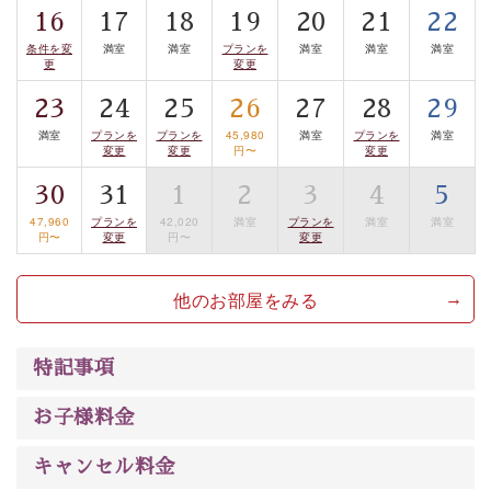
16
17
18
19
20
21
22
案内します。
事前ご予約制ですので、ご利用ご希望の方
条件を変
満室
満室
プランを
満室
満室
満室
は【3日前まで】にお電話ください。
更
変更
※交通規制などにより運行できない日がございます
23
24
25
26
27
28
29
※年末年始及び御柱祭前後は運行しておりません
満室
プランを
プランを
45,980
満室
プランを
満室
変更
変更
円〜
変更
以上がプラン内容です。
上諏訪温泉“しんゆ”なら諏訪大社など歴史ある諏訪の街
30
31
1
2
3
4
5
で心癒されます。
47,960
プランを
42,020
満室
プランを
満室
満室
円〜
変更
円〜
変更
清らかな源泉、自然の恵みあるお食事、諏訪湖に包まれ
るお部屋、 大人のたしなみを感じていただける、美しく
他のお部屋をみる
癒される宿で贅沢に幸せのときを安心してお過ごしくだ
さい。
特記事項
お子様料金
キャンセル料金