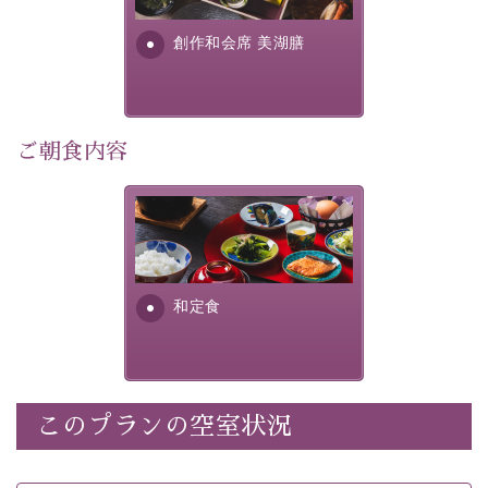
・
【公式限定価格】
通常料金よりお一人様1100円引き
す。美しい諏訪湖の幸...
（1泊毎）
創作和会席 美湖膳
・朝夕個室料亭で個室食
・諏訪大社4社を巡る無料参拝バス（事前予約制）
・館内着をご用意
・就寝用パジャマをご用意
ご朝食内容
・環境に配慮したアメニティをご用意
・館内フリーWi-Fi
さっぱりとした和食膳に使わ
・駐車場完備
れる食材は、諏訪の名産品を
・チェックイン15時、チェックアウト10時
ふんだんに取り入れ、安心・
安全を心掛けた長野県産...
和定食
【お食事】
・朝夕個室料亭で個室食
・夕食は地産地消の創作和会席 美湖膳（二十四節気と
いう昔の暦による料理表現）
・朝食はこだわりの味噌汁をはじめとした和定食
このプランの空室状況
【温泉】