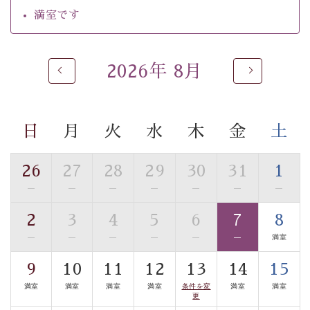
自家源泉「美翠源泉」は酸化の進みが遅く新鮮で若返り
満室です
の効果が高い、極めて希有な源泉です。身も心も癒され
るご入浴をお愉しみください。
■お座敷風呂（大浴場）
2026年 8月
温泉の成分に合わせ、防菌防カビの特殊素材の畳を使
用。 足元が柔らかく、そして滑りにくい畳のお風呂で
す。
日
月
火
水
木
金
土
※男性大浴場までのご移動には階段がございます。 予め
ご了承のほどお願いいたします。
26
27
28
29
30
31
1
■貸切温泉風呂 （40分2000円）
—
—
—
—
—
—
—
眺望はございませんが、源泉掛け流しの温泉の質を楽し
2
3
4
5
6
7
8
む貸切温泉風呂です。ゆったりといやされるプライベー
—
—
—
—
—
—
満室
トな空間をお愉しみください。
9
10
11
12
13
14
15
【旅】
満室
満室
満室
満室
条件を変
満室
満室
■諏訪大社4社を巡る無料参拝バス
更
豊富な知識を持ったドライバー兼ガイドが諏訪大社をご