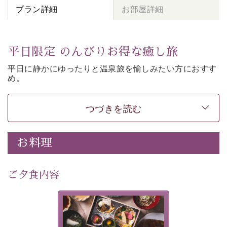
プラン詳細
お部屋詳細
平日限定 のんびりお得な癒し旅
平日に静かにゆったりと温泉旅を愉しみたい方に
おすす
め。
朝夕個室食、貸切風呂など
悠々と癒しをご堪能くださ
い。
50歳以上であれば
どなたでもお得にご予約できます。
つづきを読む
-----------【安心への取り組み】----------
個室料亭、貸切風呂のご利用が可能な上、 安心安全にご
お料理
滞在いただけるよう
30項目以上からなる独自の衛生・消毒プログラムの基、
ご夕食内容
徹底した衛生管理を行っております。
---------------------------------------------
美湖膳とは諏訪の地で特別を
■内容&特典■
提供する為に料理長・神原 裕
明が考え出した創作和会席で