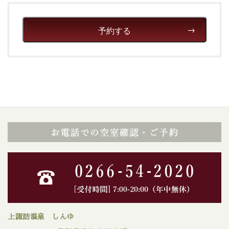
予約する
上諏訪温泉 しんゆ