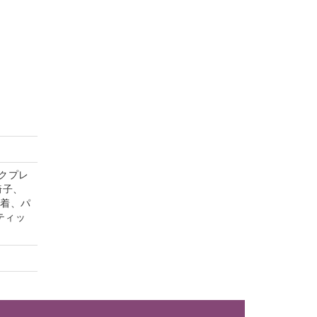
クプレ
椅子、
内着、パ
ティッ