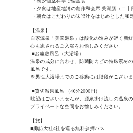
・朝夕個室料亭で個室食
・夕食は地産地消の創作和会席 美湖膳（二十
・朝食はこだわりの味噌汁をはじめとした和
【温泉】
自家源泉「美翠源泉」は酸化の進みが遅く新
心も癒されるご入浴をお愉しみください。
■お座敷風呂（大浴場）
温泉の成分に合わせ、防菌防カビの特殊素材の
風呂です。
※男性大浴場までのご移動には階段がございま
■貸切温泉風呂 （40分2000円）
眺望はございませんが、源泉掛け流しの温泉
プライベートな空間をお愉しみください。
【旅】
■諏訪大社4社を巡る無料参拝バス