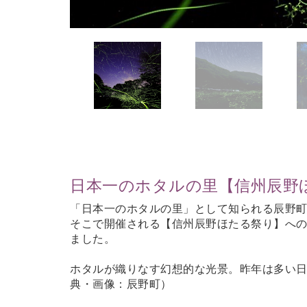
日本一のホタルの里【信州辰野
「日本一のホタルの里」として知られる辰野
そこで開催される【信州辰野ほたる祭り】へ
ました。
ホタルが織りなす幻想的な光景。昨年は多い日で
典
・画像
：辰野町）