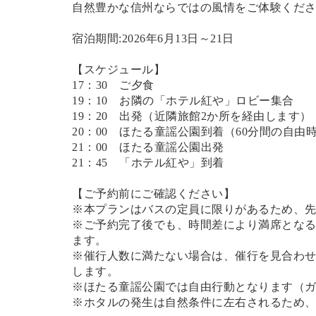
自然豊かな信州ならではの風情をご体験くだ
宿泊期間:2026年6月13日～21日
【スケジュール】
17：30 ご夕食
19：10 お隣の「ホテル紅や」ロビー集合
19：20 出発（近隣旅館2か所を経由します）
20：00 ほたる童謡公園到着（60分間の自由
21：00 ほたる童謡公園出発
21：45 「ホテル紅や」到着
【ご予約前にご確認ください】
※本プランはバスの定員に限りがあるため、
※ご予約完了後でも、時間差により満席とな
ます。
※催行人数に満たない場合は、催行を見合わ
します。
※ほたる童謡公園では自由行動となります（
※ホタルの発生は自然条件に左右されるため