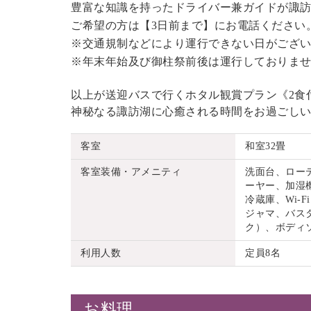
豊富な知識を持ったドライバー兼ガイドが諏
ご希望の方は【3日前まで】にお電話ください
※交通規制などにより運行できない日がござ
※年末年始及び御柱祭前後は運行しておりま
以上が送迎バスで行くホタル観賞プラン《2食
神秘なる諏訪湖に心癒される時間をお過ごし
客室
和室32畳
客室装備・アメニティ
洗面台、ロー
ーヤー、加湿機
冷蔵庫、Wi
ジャマ、バス
ク）、ボディ
利用人数
定員8名
お料理