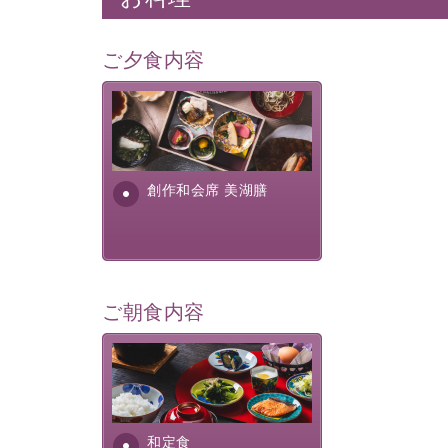
ご夕食内容
美湖膳とは諏訪の地で特別を
提供する為に料理長・神原 裕
明が考え出した創作和会席で
す。美しい諏訪湖の幸...
創作和会席 美湖膳
ご朝食内容
さっぱりとした和食膳に使わ
れる食材は、諏訪の名産品を
ふんだんに取り入れ、安心・
安全を心掛けた長野県産...
和定食