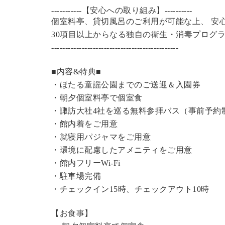
-----------【安心への取り組み】----------
個室料亭、貸切風呂のご利用が可能な上、 安
30項目以上からなる独自の衛生・消毒プログ
----------------------------------------------
■内容&特典■
・
ほたる童謡公園までのご送迎＆入園券
・朝夕個室料亭で個室食
・諏訪大社4社を巡る無料参拝バス（事前予約
・館内着をご用意
・就寝用パジャマをご用意
・環境に配慮したアメニティをご用意
・館内フリーWi-Fi
・駐車場完備
・チェックイン15時、チェックアウト10時
【お食事】