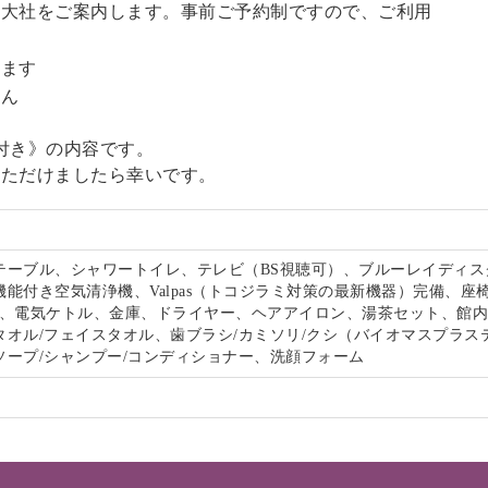
訪大社をご案内します。事前ご予約制ですので、ご利用
。
います
せん
付き》の内容です。
いただけましたら幸いです。
テーブル、シャワートイレ、テレビ（BS視聴可）、ブルーレイディス
能付き空気清浄機、Valpas（トコジラミ対策の最新機器）完備、座
-Fi、電気ケトル、金庫、ドライヤー、ヘアアイロン、湯茶セット、館
タオル/フェイスタオル、歯ブラシ/カミソリ/クシ（バイオマスプラス
ソープ/シャンプー/コンディショナー、洗顔フォーム