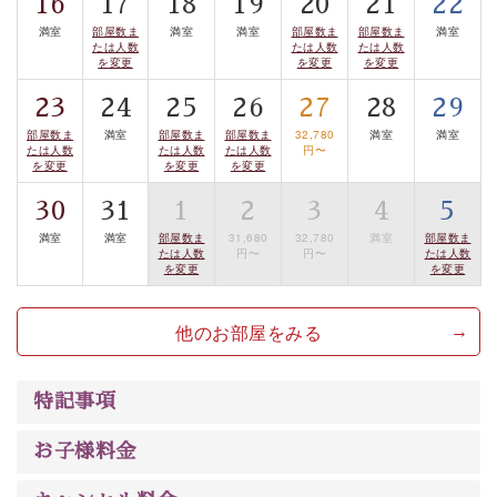
16
17
18
19
20
21
22
みを感じていただける、美しく癒される宿で贅沢に幸せ
満室
部屋数ま
満室
満室
部屋数ま
部屋数ま
満室
のときを安心してお過ごしください。
たは人数
たは人数
たは人数
を変更
を変更
を変更
23
24
25
26
27
28
29
部屋数ま
満室
部屋数ま
部屋数ま
32,780
満室
満室
たは人数
たは人数
たは人数
円〜
を変更
を変更
を変更
30
31
1
2
3
4
5
満室
満室
部屋数ま
31,680
32,780
満室
部屋数ま
たは人数
円〜
円〜
たは人数
を変更
を変更
他のお部屋をみる
特記事項
お子様料金