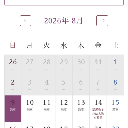
 ■
貸切温泉風呂
 （40分2000円）
眺望はございませんが、源泉掛け流しの温泉の質を楽し
2026年 8月
む
貸切温泉風呂
です。ゆったりといやされるプライベー
トな空間をお愉しみください。 
日
月
火
水
木
金
土
【旅】 
■諏訪大社4社を巡る無料参拝バス 
26
27
28
29
30
31
1
豊富な知識を持ったドライバー兼ガイドが諏訪大社をご
事前ご予約制ですので、ご利用ご希望の方
—
—
—
—
—
—
—
案内します。
は【3日前まで】にお電話ください。
2
3
4
5
6
7
8
※交通規制などにより運行できない日がございます 
—
—
—
—
—
—
—
※年末年始及び御柱祭前後は運行しておりません 
9
10
11
12
13
14
15
以上がプラン内容です。 
満室
満室
満室
満室
満室
部屋数ま
満室
上諏訪温泉“しんゆ”なら諏訪大社など歴史ある諏訪の街
たは人数
を変更
で心癒されます。
清らかな源泉、諏訪湖に包まれるお部屋、 大人のたしな