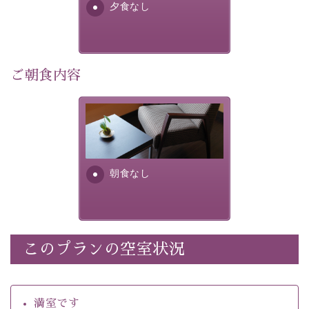
・館内着をご用意
夕食なし
・環境に配慮したアメニティをご用意
・館内フリーWi-Fi 
ご朝食内容
・駐車場完備
・チェックイン15時、チェックアウト10時
朝食なし。ご朝食を付ける場
合は朝食付きのプランをお選
【温泉】 
びくださいませ。
自家源泉「美翠源泉」は酸化の進みが遅く新鮮で若返り
の効果が高い、極めて希有な源泉です。身も心も癒され
朝食なし
るご入浴をお愉しみください。
 ■お座敷風呂（大浴場）
温泉の成分に合わせ、防菌防カビの特殊素材の畳を使
用。 足元が柔らかく、そして滑りにくい畳のお風呂で
このプランの空室状況
※男性大浴場までのご移動には階段がございます。 予め
ご了承のほどお願いいたします。
満室です