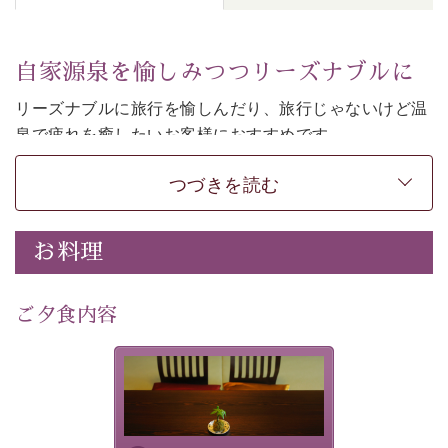
自家源泉を愉しみつつリーズナブルに
リーズナブルに旅行を愉しんだり、旅行じゃないけど温
泉で疲れを癒したいお客様におすすめです。
和モダンの落ち着くお部屋でお休みください。
つづきを読む
-----------【安心への取り組み】---------- 
個室料亭、貸切風呂のご利用が可能な上、 安心安全にご
お料理
滞在いただけるよう
30項目以上からなる独自の衛生・消毒プログラムの基、
ご夕食内容
徹底した衛生管理を行っております。 
----------------------------------------------
-
-
-
夕食なしご夕食を追加される
場合は、二食付きのプランを
■内容&特典■ 
お選びくださいませ。
・諏訪大社4社を巡る無料参拝バス（事前予約制） 