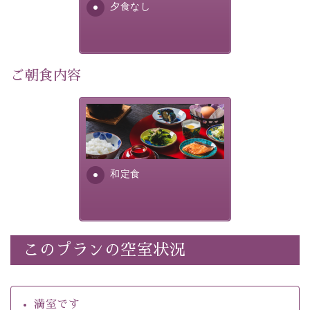
夕食なし
・館内着をご用意
・環境に配慮したアメニティをご用意
・館内フリーWi-Fi 
・駐車場完備
ご朝食内容
・チェックイン15時、チェックアウト10時
さっぱりとした和食膳に使わ
【お食事】
れる食材は、諏訪の名産品を
 ・個室料亭で個室食 
ふんだんに取り入れ、安心・
 ・朝食はこだわりの味噌汁をはじめとした和定食 
安全を心掛けた長野県産...
和定食
【温泉】 
自家源泉「美翠源泉」は酸化の進みが遅く新鮮で若返り
の効果が高い、極めて希有な源泉です。身も心も癒され
るご入浴をお愉しみください。
 ■お座敷風呂（大浴場）
このプランの空室状況
温泉の成分に合わせ、防菌防カビの特殊素材の畳を使
用。 足元が柔らかく、そして滑りにくい畳のお風呂で
満室です