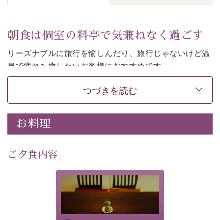
朝食は個室の料亭で気兼ねなく過ごす
リーズナブルに旅行を愉しんだり、旅行じゃないけど温
泉で疲れを癒したいお客様におすすめです。
ご朝食は個室の料亭で気兼ねなくお食事をお愉しみくだ
つづきを読む
さい。
-----------【安心への取り組み】---------- 
お料理
個室料亭、貸切風呂のご利用が可能な上、 安心安全にご
滞在いただけるよう
30項目以上からなる独自の衛生・消毒プログラムの基、
ご夕食内容
徹底した衛生管理を行っております。 
----------------------------------------------
-
-
-
夕食なしご夕食を追加される
場合は、二食付きのプランを
■内容&特典■ 
お選びくださいませ。
・朝食は個室料亭で個室食 
・諏訪大社4社を巡る無料参拝バス（事前予約制） 