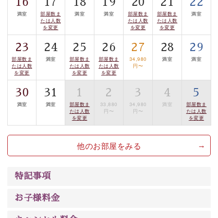
16
17
18
19
20
21
22
るお部屋、 大人のたしなみを感じていただける、美しく
満室
部屋数ま
満室
満室
部屋数ま
部屋数ま
満室
癒される宿で贅沢に幸せのときを安心してお過ごしくだ
たは人数
たは人数
たは人数
さい。
を変更
を変更
を変更
23
24
25
26
27
28
29
部屋数ま
満室
部屋数ま
部屋数ま
34,980
満室
満室
たは人数
たは人数
たは人数
円〜
を変更
を変更
を変更
30
31
1
2
3
4
5
満室
満室
部屋数ま
33,880
34,980
満室
部屋数ま
たは人数
円〜
円〜
たは人数
を変更
を変更
他のお部屋をみる
特記事項
お子様料金