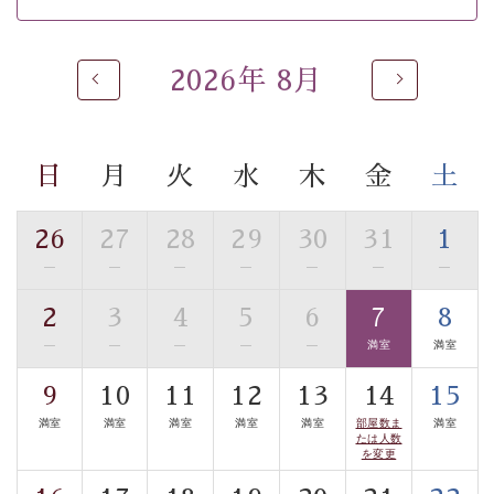
※男性大浴場までのご移動には階段がございます。 予め
ご了承のほどお願いいたします。
2026年 8月
 ■
貸切温泉風呂
 （40分2000円）
眺望はございませんが、源泉掛け流しの温泉の質を楽し
む
貸切温泉風呂
です。ゆったりといやされるプライベー
トな空間をお愉しみください。 
日
月
火
水
木
金
土
【旅】 
■諏訪大社4社を巡る無料参拝バス 
26
27
28
29
30
31
1
豊富な知識を持ったドライバー兼ガイドが諏訪大社をご
—
—
—
—
—
—
—
事前ご予約制ですので、ご利用ご希望の方
案内します。
は【3日前まで】にお電話ください。
2
3
4
5
6
7
8
※交通規制などにより運行できない日がございます 
—
—
—
—
—
満室
満室
※年末年始及び御柱祭前後は運行しておりません 
9
10
11
12
13
14
15
以上がプラン内容です。 
満室
満室
満室
満室
満室
部屋数ま
満室
上諏訪温泉“しんゆ”なら諏訪大社など歴史ある諏訪の街
たは人数
で心癒されます。
を変更
清らかな源泉、自然の恵みあるお食事、諏訪湖に包まれ