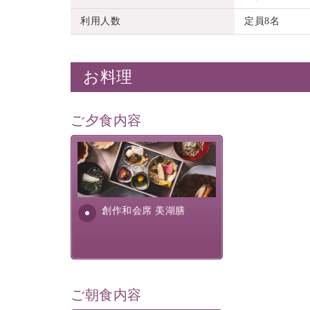
利用人数
定員8名
お料理
ご夕食内容
美湖膳とは諏訪の地で特別を
提供する為に料理長・神原 裕
明が考え出した創作和会席で
す。美しい諏訪湖の幸...
創作和会席 美湖膳
ご朝食内容