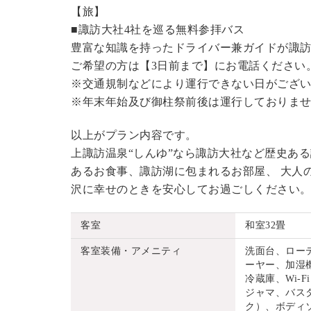
【旅】
■諏訪大社4社を巡る無料参拝バス
豊富な知識を持ったドライバー兼ガイドが諏
ご希望の方は【3日前まで】にお電話ください
※交通規制などにより運行できない日がござ
※年末年始及び御柱祭前後は運行しておりま
以上がプラン内容です。
上諏訪温泉“しんゆ”なら諏訪大社など歴史あ
あるお食事、諏訪湖に包まれるお部屋、 大人
沢に幸せのときを安心してお過ごしください
客室
和室32畳
客室装備・アメニティ
洗面台、ロー
ーヤー、加湿機
冷蔵庫、Wi
ジャマ、バス
ク）、ボディ