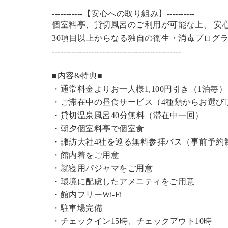
-----------【安心への取り組み】----------
個室料亭、貸切風呂のご利用が可能な上、 安
30項目以上からなる独自の衛生・消毒プログ
----------------------------------------------
■内容&特典■
・通常料金よりお一人様1,100円引き（1泊毎）
・ご滞在中の昼食サービス（4種類からお選び
・
貸切温泉風呂
40分無料（滞在中一回）
・朝夕個室料亭で個室食
・諏訪大社4社を巡る無料参拝バス（事前予約
・館内着をご用意
・就寝用パジャマをご用意
・環境に配慮したアメニティをご用意
・館内フリーWi-Fi
・駐車場完備
・チェックイン15時、チェックアウト10時