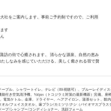
訪大社をご案内します。
事前ご予約制ですので、ご利用
。
います
せん
る諏訪の街で心癒されます。 清らかな源泉、自然の恵み
のたしなみを感じていただける、美しく癒される宿で贅
。
テーブル、シャワートイレ、テレビ（BS視聴可）、ブルーレイディス
能付き空気清浄機、Valpas（トコジラミ対策の最新機器）完備、座
-Fi、電気ケトル、金庫、ドライヤー、ヘアアイロン、湯茶セット、館
タオル/フェイスタオル、歯ブラシ/カミソリ/クシ（バイオマスプラス
ソープ/シャンプー/コンディショナー、洗顔フォーム