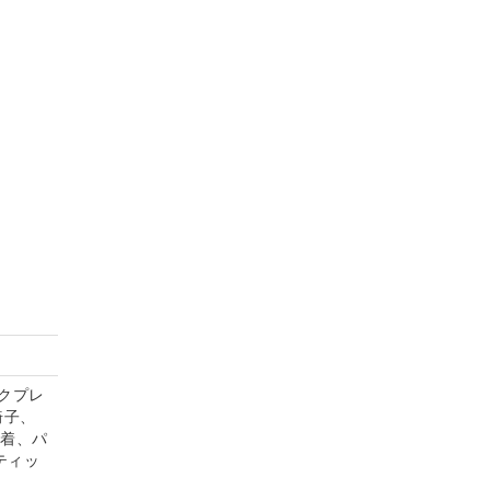
クプレ
椅子、
内着、パ
ティッ