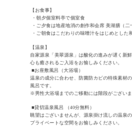
【お食事】
・朝夕個室料亭で個室食
・ご夕食は地産地消の創作和会席 美湖膳（二
・ご朝食はこだわりの味噌汁をはじめとした
【温泉】
自家源泉「美翠源泉」は酸化の進みが遅く新
心も癒されるご入浴をお愉しみください。
■お座敷風呂（大浴場）
温泉の成分に合わせ、防菌防カビの特殊素材の
風呂です。
※男性大浴場までのご移動には階段がございま
■貸切温泉風呂 （40分無料）
眺望はございませんが、源泉掛け流しの温泉
プライベートな空間をお愉しみください。