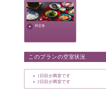
さっぱりとした和食膳に使わ
れる食材は、諏訪の名産品を
ふんだんに取り入れ、安心・
安全を心掛けた長野県産...
和定食
このプランの空室状況
1日目が満室です
2日目が満室です