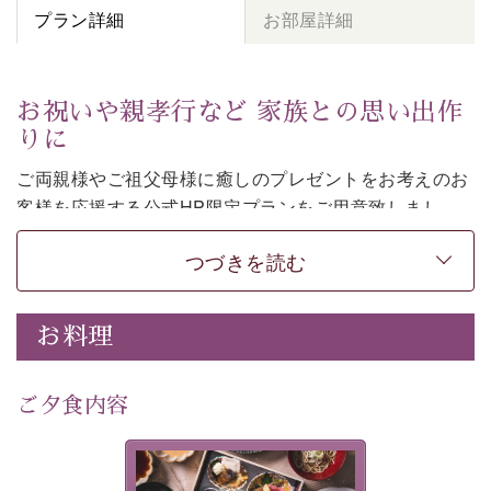
プラン詳細
お部屋詳細
お祝いや親孝行など 家族との思い出作
りに
ご両親様やご祖父母様に癒しのプレゼントをお考えのお
客様を
応援する公式HP限定プランをご用意致しまし
た。
つづきを読む
日頃なかなか言えない感謝の気持ちを
ご旅行で
お伝えし
てみてはいかがでしょうか。
-----------【安心への取り組み】----------
お料理
個室料亭、貸切風呂のご利用が可能な上、 安心安全にご
滞在いただけるよう
30項目以上からなる独自の衛生・消毒プログラムの基、
ご夕食内容
徹底した衛生管理を行っております。
---------------------------------------------
美湖膳とは諏訪の地で特別を
■内容&特典■