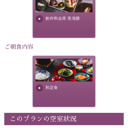
提供する為に料理長・神原 裕
明が考え出した創作和会席で
・記念写真＆オリジナル【フォトフレームカード】プレ
す。美しい諏訪湖の幸...
ゼント
創作和会席 美湖膳
・
思い出デザートプレート付き
・朝夕個室料亭で個室食
・諏訪大社4社を巡る無料参拝バス（事前予約制）
・館内着をご用意
ご朝食内容
・就寝用パジャマをご用意
・環境に配慮したアメニティをご用意
さっぱりとした和食膳に使わ
・館内フリーWi-Fi
れる食材は、諏訪の名産品を
・駐車場完備
ふんだんに取り入れ、安心・
・チェックイン15時、チェックアウト10時
安全を心掛けた長野県産...
和定食
【お食事】
・朝夕個室料亭で個室食
・夕食は地産地消の創作和会席 美湖膳（二十四節気と
いう昔の暦による料理表現）
このプランの空室状況
・朝食はこだわりの味噌汁をはじめとした和定食