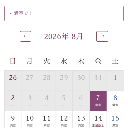
【温泉】
満室です
自家源泉「美翠源泉」は酸化の進みが遅く新鮮で若返り
の効果が高い、極めて希有な源泉です。身も心も癒され
るご入浴をお愉しみください。
2026年 8月
■お座敷風呂（大浴場）
温泉の成分に合わせ、防菌防カビの特殊素材の畳を使
用。 足元が柔らかく、そして滑りにくい畳のお風呂で
日
月
火
水
木
金
土
す。
※男性大浴場までのご移動には階段がございます。 予め
ご了承のほどお願いいたします。
26
27
28
29
30
31
1
—
—
—
—
—
—
—
■貸切温泉風呂 （40分2000円）
2
3
4
5
6
7
8
眺望はございませんが、源泉掛け流しの温泉の質を楽し
む貸切温泉風呂です。ゆったりといやされるプライベー
—
—
—
—
—
満室
満室
トな空間をお愉しみください。
9
10
11
12
13
14
15
満室
満室
満室
満室
満室
部屋数ま
満室
【旅】