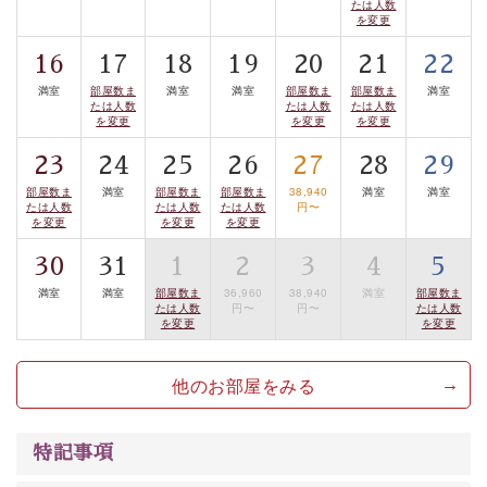
たは人数
を変更
■諏訪大社4社を巡る無料参拝バス
豊富な知識を持ったドライバー兼ガイドが諏訪大社をご
16
17
18
19
20
21
22
案内します。
事前ご予約制ですので、ご利用ご希望の方
満室
部屋数ま
満室
満室
部屋数ま
部屋数ま
満室
は【3日前まで】にお電話ください。
たは人数
たは人数
たは人数
を変更
を変更
を変更
※交通規制などにより運行できない日がございます
23
24
25
26
27
28
29
※年末年始及び御柱祭前後は運行しておりません
部屋数ま
満室
部屋数ま
部屋数ま
38,940
満室
満室
たは人数
たは人数
たは人数
円〜
以上がプラン内容です。
を変更
を変更
を変更
上諏訪温泉“しんゆ”なら諏訪大社など歴史ある諏訪の街
30
31
1
2
3
4
5
で心癒されます。
満室
満室
部屋数ま
36,960
38,940
満室
部屋数ま
清らかな源泉、自然の恵みあるお食事、諏訪湖に包まれ
たは人数
円〜
円〜
たは人数
を変更
を変更
るお部屋、 大人のたしなみを感じていただける、美しく
癒される宿で贅沢に幸せのときを安心してお過ごしくだ
他のお部屋をみる
さい。
特記事項