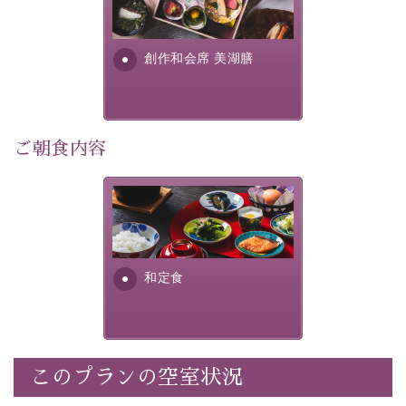
提供する為に料理長・神原 裕
明が考え出した創作和会席で
・記念写真＆オリジナル【フォトフレームカード】プレ
す。美しい諏訪湖の幸...
ゼント
創作和会席 美湖膳
・
思い出デザートプレート付き
・朝夕個室料亭で個室食
・諏訪大社4社を巡る無料参拝バス（事前予約制）
・館内着をご用意
ご朝食内容
・就寝用パジャマをご用意
・環境に配慮したアメニティをご用意
さっぱりとした和食膳に使わ
・館内フリーWi-Fi
れる食材は、諏訪の名産品を
・駐車場完備
ふんだんに取り入れ、安心・
・チェックイン15時、チェックアウト10時
安全を心掛けた長野県産...
和定食
【お食事】
・朝夕個室料亭で個室食
・夕食は地産地消の創作和会席 美湖膳（二十四節気と
いう昔の暦による料理表現）
このプランの空室状況
・朝食はこだわりの味噌汁をはじめとした和定食