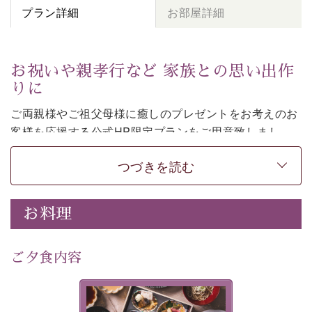
プラン詳細
お部屋詳細
お祝いや親孝行など 家族との思い出作
りに
ご両親様やご祖父母様に癒しのプレゼントをお考えのお
客様を
応援する公式HP限定プランをご用意致しまし
た。
つづきを読む
日頃なかなか言えない感謝の気持ちを
ご旅行で
お伝えし
てみてはいかがでしょうか。
-----------【安心への取り組み】----------
お料理
個室料亭、貸切風呂のご利用が可能な上、 安心安全にご
滞在いただけるよう
30項目以上からなる独自の衛生・消毒プログラムの基、
ご夕食内容
徹底した衛生管理を行っております。
---------------------------------------------
美湖膳とは諏訪の地で特別を
■内容&特典■