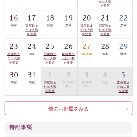
たは人数
を変更
■諏訪大社4社を巡る無料参拝バス
豊富な知識を持ったドライバー兼ガイドが諏訪大社をご
16
17
18
19
20
21
22
案内します。
事前ご予約制ですので、ご利用ご希望の方
満室
部屋数ま
満室
満室
部屋数ま
部屋数ま
満室
は【3日前まで】にお電話ください。
たは人数
たは人数
たは人数
を変更
を変更
を変更
※交通規制などにより運行できない日がございます
23
24
25
26
27
28
29
※年末年始及び御柱祭前後は運行しておりません
部屋数ま
満室
部屋数ま
部屋数ま
38,940
満室
満室
たは人数
たは人数
たは人数
円〜
以上がプラン内容です。
を変更
を変更
を変更
上諏訪温泉“しんゆ”なら諏訪大社など歴史ある諏訪の街
30
31
1
2
3
4
5
で心癒されます。
満室
満室
部屋数ま
36,960
38,940
満室
部屋数ま
清らかな源泉、自然の恵みあるお食事、諏訪湖に包まれ
たは人数
円〜
円〜
たは人数
を変更
を変更
るお部屋、 大人のたしなみを感じていただける、美しく
癒される宿で贅沢に幸せのときを安心してお過ごしくだ
他のお部屋をみる
さい。
特記事項