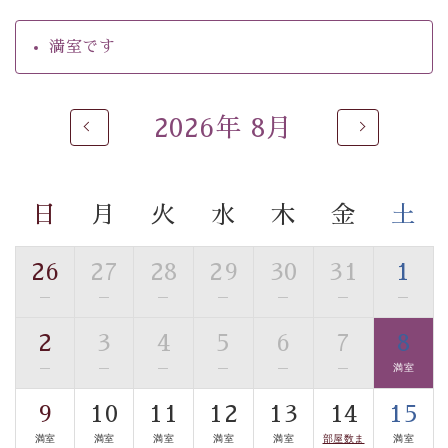
【温泉】
満室です
自家源泉「美翠源泉」は酸化の進みが遅く新鮮で若返り
の効果が高い、極めて希有な源泉です。身も心も癒され
るご入浴をお愉しみください。
2026年 8月
■お座敷風呂（大浴場）
温泉の成分に合わせ、防菌防カビの特殊素材の畳を使
用。 足元が柔らかく、そして滑りにくい畳のお風呂で
日
月
火
水
木
金
土
す。
※男性大浴場までのご移動には階段がございます。 予め
ご了承のほどお願いいたします。
26
27
28
29
30
31
1
—
—
—
—
—
—
—
■貸切温泉風呂 （40分2000円）
2
3
4
5
6
7
8
眺望はございませんが、源泉掛け流しの温泉の質を楽し
む貸切温泉風呂です。ゆったりといやされるプライベー
—
—
—
—
—
—
満室
トな空間をお愉しみください。
9
10
11
12
13
14
15
満室
満室
満室
満室
満室
部屋数ま
満室
【旅】