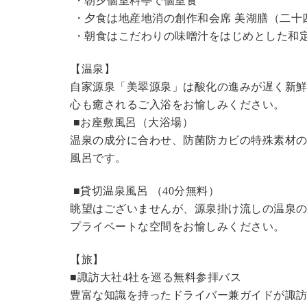
・朝夕個室料亭で個室食
・夕食は地産地消の創作和会席 美湖膳（二十
・朝食はこだわりの味噌汁をはじめとした和
【温泉】
自家源泉「美翠源泉」は酸化の進みが遅く新
心も癒されるご入浴をお愉しみください。
■お座敷風呂（大浴場）
温泉の成分に合わせ、防菌防カビの特殊素材の
風呂です。
■貸切温泉風呂 （40分無料）
眺望はございませんが、源泉掛け流しの温泉
プライベートな空間をお愉しみください。
【旅】
■諏訪大社4社を巡る無料参拝バス
豊富な知識を持ったドライバー兼ガイドが諏