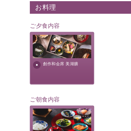
お料理
ご夕食内容
美湖膳とは諏訪の地で特別を
提供する為に料理長・神原 裕
明が考え出した創作和会席で
す。美しい諏訪湖の幸...
創作和会席 美湖膳
ご朝食内容
さっぱりとした和食膳に使わ
れる食材は、諏訪の名産品を
ふんだんに取り入れ、安心・