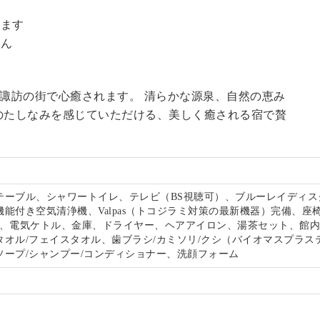
。
います
せん
る諏訪の街で心癒されます。 清らかな源泉、自然の恵み
のたしなみを感じていただける、美しく癒される宿で贅
。
テーブル、シャワートイレ、テレビ（BS視聴可）、ブルーレイディス
能付き空気清浄機、Valpas（トコジラミ対策の最新機器）完備、座
-Fi、電気ケトル、金庫、ドライヤー、ヘアアイロン、湯茶セット、館
タオル/フェイスタオル、歯ブラシ/カミソリ/クシ（バイオマスプラス
ソープ/シャンプー/コンディショナー、洗顔フォーム