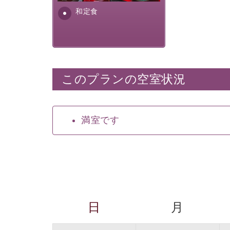
安全を心掛けた長野県産...
和定食
このプランの空室状況
満室です
日
月