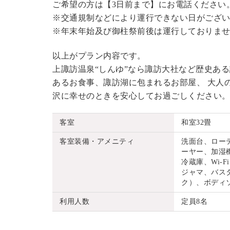
ご希望の方は【3日前まで】にお電話ください
※交通規制などにより運行できない日がござ
※年末年始及び御柱祭前後は運行しておりま
以上がプラン内容です。
上諏訪温泉“しんゆ”なら諏訪大社など歴史あ
あるお食事、諏訪湖に包まれるお部屋、 大人
沢に幸せのときを安心してお過ごしください
客室
和室32畳
客室装備・アメニティ
洗面台、ロー
ーヤー、加湿機
冷蔵庫、Wi
ジャマ、バス
ク）、ボディ
利用人数
定員8名