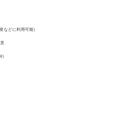
土産などに利用可能）
用意
制）