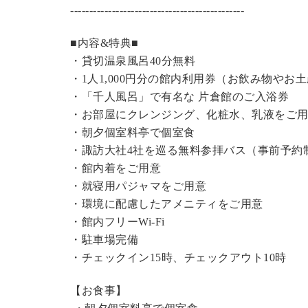
----------------------------------------------
■内容&特典■
・
貸切温泉風呂
40分無料
・1人1,000円分の館内利用券（お飲み物やお
・「千人風呂」で有名な 片倉館のご入浴券
・お部屋にクレンジング、化粧水、乳液をご
・朝夕個室料亭で個室食
・諏訪大社4社を巡る無料参拝バス（事前予約
・館内着をご用意
・就寝用パジャマをご用意
・環境に配慮したアメニティをご用意
・館内フリーWi-Fi
・駐車場完備
・チェックイン15時、チェックアウト10時
【お食事】