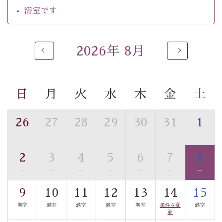
自家源泉「美翠源泉」は酸化の進みが遅く新鮮で若返り
満室です
の効果が高い、極めて希有な源泉です。身も心も癒され
るご入浴をお愉しみください。
■お座敷風呂（大浴場）
2026年 8月
温泉の成分に合わせ、防菌防カビの特殊素材の畳を使
用。 足元が柔らかく、そして滑りにくい畳のお風呂で
す。
日
月
火
水
木
金
土
※男性大浴場までのご移動には階段がございます。 予め
ご了承のほどお願いいたします。
26
27
28
29
30
31
1
■貸切温泉風呂 （40分2000円）
—
—
—
—
—
—
—
眺望はございませんが、源泉掛け流しの温泉の質を楽し
2
3
4
5
6
7
8
む貸切温泉風呂です。ゆったりといやされるプライベー
—
—
—
—
—
—
—
トな空間をお愉しみください。
9
10
11
12
13
14
15
【旅】
満室
満室
満室
満室
満室
条件を変
満室
■諏訪大社4社を巡る無料参拝バス
更
豊富な知識を持ったドライバー兼ガイドが諏訪大社をご