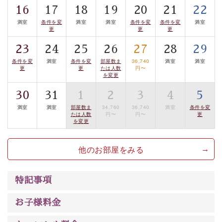
16
17
18
19
20
21
22
案内します。
事前ご予約制ですので、ご利用ご希望の方
満室
条件を変
満室
満室
条件を変
条件を変
満室
は【3日前まで】にお電話ください。
更
更
更
※交通規制などにより運行できない日がございます
23
24
25
26
27
28
29
※年末年始及び御柱祭前後は運行しておりません
条件を変
満室
条件を変
部屋数ま
36,740
満室
満室
更
更
たは人数
円〜
以上がプラン内容です。
を変更
上諏訪温泉“しんゆ”なら諏訪大社など歴史ある諏訪の街
30
31
1
2
3
4
5
で心癒されます。
満室
満室
部屋数ま
34,760
36,740
満室
条件を変
清らかな源泉、自然の恵みあるお食事、諏訪湖に包まれ
たは人数
円〜
円〜
更
を変更
るお部屋、 大人のたしなみを感じていただける、美しく
癒される宿で贅沢に幸せのときを安心してお過ごしくだ
他のお部屋をみる
さい。
特記事項
お子様料金