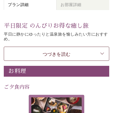
プラン詳細
お部屋詳細
平日限定 のんびりお得な癒し旅
平日に静かにゆったりと温泉旅を愉しみたい方に
おすす
め。
朝夕個室食、貸切風呂など
悠々と癒しをご堪能くださ
い。
50歳以上であれば
どなたでもお得にご予約できます。
つづきを読む
-----------【安心への取り組み】----------
個室料亭、貸切風呂のご利用が可能な上、 安心安全にご
お料理
滞在いただけるよう
30項目以上からなる独自の衛生・消毒プログラムの基、
ご夕食内容
徹底した衛生管理を行っております。
---------------------------------------------
美湖膳とは諏訪の地で特別を
■内容&特典■
提供する為に料理長・神原 裕
明が考え出した創作和会席で