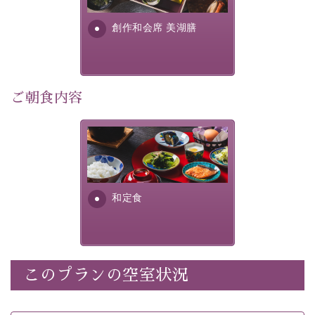
・
【公式限定価格】
通常料金よりお一人様1100円引き
す。美しい諏訪湖の幸...
（1泊毎）
創作和会席 美湖膳
・朝夕個室料亭で個室食
・諏訪大社4社を巡る無料参拝バス（事前予約制）
・館内着をご用意
・就寝用パジャマをご用意
ご朝食内容
・環境に配慮したアメニティをご用意
・館内フリーWi-Fi
さっぱりとした和食膳に使わ
・駐車場完備
れる食材は、諏訪の名産品を
・チェックイン15時、チェックアウト10時
ふんだんに取り入れ、安心・
安全を心掛けた長野県産...
和定食
【お食事】
・朝夕個室料亭で個室食
・夕食は地産地消の創作和会席 美湖膳（二十四節気と
いう昔の暦による料理表現）
・朝食はこだわりの味噌汁をはじめとした和定食
このプランの空室状況
【温泉】