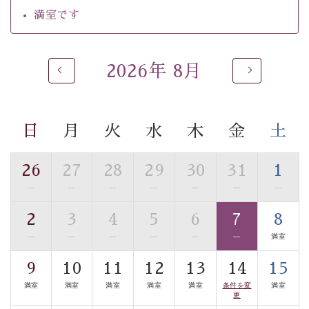
自家源泉「美翠源泉」は酸化の進みが遅く新鮮で若返り
満室です
の効果が高い、極めて希有な源泉です。身も心も癒され
るご入浴をお愉しみください。
■お座敷風呂（大浴場）
2026年 8月
温泉の成分に合わせ、防菌防カビの特殊素材の畳を使
用。 足元が柔らかく、そして滑りにくい畳のお風呂で
す。
日
月
火
水
木
金
土
※男性大浴場までのご移動には階段がございます。 予め
ご了承のほどお願いいたします。
26
27
28
29
30
31
1
■貸切温泉風呂 （40分2000円）
—
—
—
—
—
—
—
眺望はございませんが、源泉掛け流しの温泉の質を楽し
2
3
4
5
6
7
8
む貸切温泉風呂です。ゆったりといやされるプライベー
—
—
—
—
—
—
満室
トな空間をお愉しみください。
9
10
11
12
13
14
15
【旅】
満室
満室
満室
満室
満室
条件を変
満室
■諏訪大社4社を巡る無料参拝バス
更
豊富な知識を持ったドライバー兼ガイドが諏訪大社をご