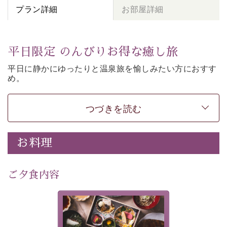
プラン詳細
お部屋詳細
平日限定 のんびりお得な癒し旅
平日に静かにゆったりと温泉旅を愉しみたい方に
おすす
め。
朝夕個室食、貸切風呂など
悠々と癒しをご堪能くださ
い。
50歳以上であれば
どなたでもお得にご予約できます。
つづきを読む
-----------【安心への取り組み】----------
個室料亭、貸切風呂のご利用が可能な上、 安心安全にご
お料理
滞在いただけるよう
30項目以上からなる独自の衛生・消毒プログラムの基、
ご夕食内容
徹底した衛生管理を行っております。
---------------------------------------------
美湖膳とは諏訪の地で特別を
■内容&特典■
提供する為に料理長・神原 裕
明が考え出した創作和会席で