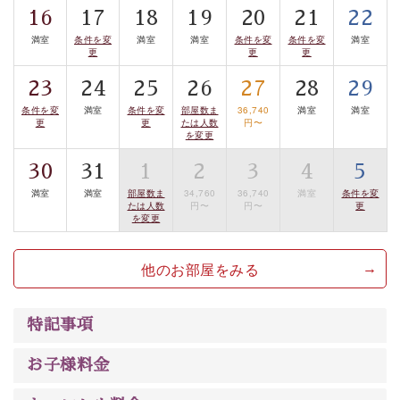
16
17
18
19
20
21
22
案内します。
事前ご予約制ですので、ご利用ご希望の方
満室
条件を変
満室
満室
条件を変
条件を変
満室
は【3日前まで】にお電話ください。
更
更
更
※交通規制などにより運行できない日がございます
23
24
25
26
27
28
29
※年末年始及び御柱祭前後は運行しておりません
条件を変
満室
条件を変
部屋数ま
36,740
満室
満室
更
更
たは人数
円〜
以上がプラン内容です。
を変更
上諏訪温泉“しんゆ”なら諏訪大社など歴史ある諏訪の街
30
31
1
2
3
4
5
で心癒されます。
満室
満室
部屋数ま
34,760
36,740
満室
条件を変
清らかな源泉、自然の恵みあるお食事、諏訪湖に包まれ
たは人数
円〜
円〜
更
を変更
るお部屋、 大人のたしなみを感じていただける、美しく
癒される宿で贅沢に幸せのときを安心してお過ごしくだ
他のお部屋をみる
さい。
特記事項
お子様料金