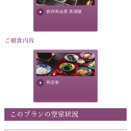
・
【公式限定価格】
通常料金よりお一人様1100円引き
す。美しい諏訪湖の幸...
（1泊毎）
創作和会席 美湖膳
・朝夕個室料亭で個室食
・諏訪大社4社を巡る無料参拝バス（事前予約制）
・館内着をご用意
・就寝用パジャマをご用意
ご朝食内容
・環境に配慮したアメニティをご用意
・館内フリーWi-Fi
さっぱりとした和食膳に使わ
・駐車場完備
れる食材は、諏訪の名産品を
・チェックイン15時、チェックアウト10時
ふんだんに取り入れ、安心・
安全を心掛けた長野県産...
和定食
【お食事】
・朝夕個室料亭で個室食
・夕食は地産地消の創作和会席 美湖膳（二十四節気と
いう昔の暦による料理表現）
・朝食はこだわりの味噌汁をはじめとした和定食
このプランの空室状況
【温泉】