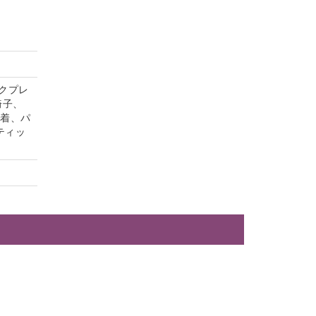
クプレ
椅子、
内着、パ
ティッ