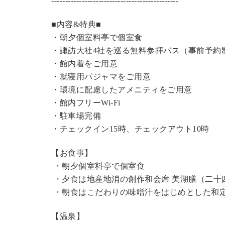
----------------------------------------------
■内容&特典■
・朝夕個室料亭で個室食
・諏訪大社4社を巡る無料参拝バス（事前予約
・館内着をご用意
・就寝用パジャマをご用意
・環境に配慮したアメニティをご用意
・館内フリーWi-Fi
・駐車場完備
・チェックイン15時、チェックアウト10時
【お食事】
・朝夕個室料亭で個室食
・夕食は地産地消の創作和会席 美湖膳（二十
・朝食はこだわりの味噌汁をはじめとした和
【温泉】