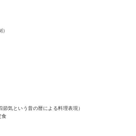
制）
四節気という昔の暦による料理表現）
定食