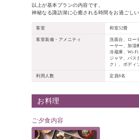
以上が基本プランの内容です。
神秘なる諏訪湖に心癒される時間をお過ごし
客室
和室32畳
客室装備・アメニティ
洗面台、ロー
ーヤー、加湿機
冷蔵庫、Wi
ジャマ、バス
ク）、ボディ
利用人数
定員8名
お料理
ご夕食内容