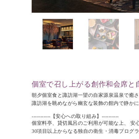
個室で召し上がる創作和会席と
朝夕個室食と諏訪湖一望の自家源泉温泉で癒
諏訪湖を眺めながら幽玄な装飾の館内で静か
-----------【安心への取り組み】----------
個室料亭、貸切風呂のご利用が可能な上、 安
30項目以上からなる独自の衛生・消毒プログ