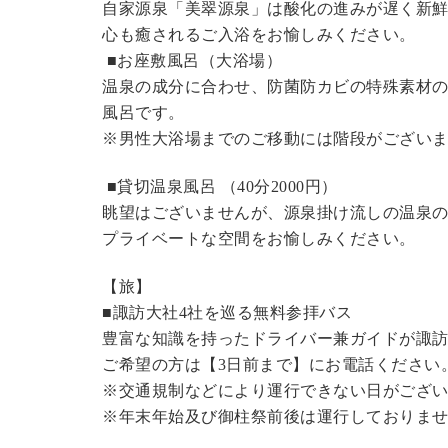
自家源泉「美翠源泉」は酸化の進みが遅く新
心も癒されるご入浴をお愉しみください。
■お座敷風呂（大浴場）
温泉の成分に合わせ、防菌防カビの特殊素材の
風呂です。
※男性大浴場までのご移動には階段がございま
■貸切温泉風呂 （40分2000円）
眺望はございませんが、源泉掛け流しの温泉
プライベートな空間をお愉しみください。
【旅】
■諏訪大社4社を巡る無料参拝バス
豊富な知識を持ったドライバー兼ガイドが諏
ご希望の方は【3日前まで】にお電話ください
※交通規制などにより運行できない日がござ
※年末年始及び御柱祭前後は運行しておりま