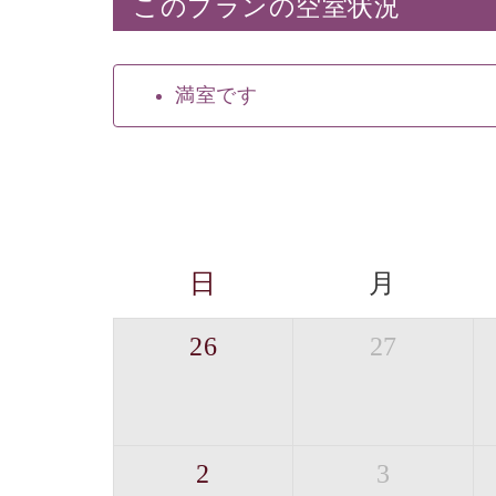
このプランの空室状況
満室です
日
月
26
27
2
3