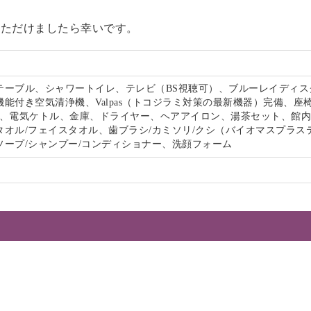
いただけましたら幸いです。
テーブル、シャワートイレ、テレビ（BS視聴可）、ブルーレイディス
能付き空気清浄機、Valpas（トコジラミ対策の最新機器）完備、座
-Fi、電気ケトル、金庫、ドライヤー、ヘアアイロン、湯茶セット、館
タオル/フェイスタオル、歯ブラシ/カミソリ/クシ（バイオマスプラス
ソープ/シャンプー/コンディショナー、洗顔フォーム