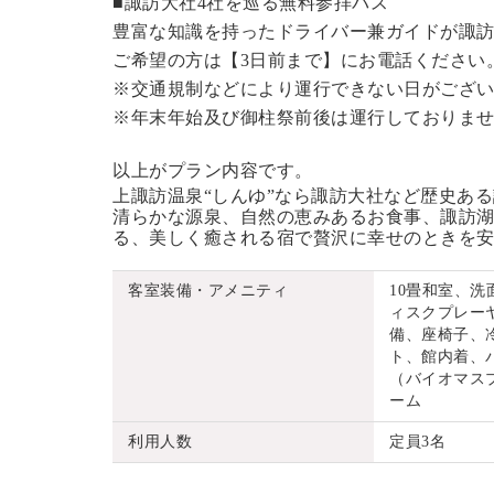
■諏訪大社4社を巡る無料参拝バス
豊富な知識を持ったドライバー兼ガイドが諏
ご希望の方は【3日前まで】にお電話ください
※交通規制などにより運行できない日がござ
※年末年始及び御柱祭前後は運行しておりま
以上がプラン内容です。
上諏訪温泉“しんゆ”なら諏訪大社など歴史あ
清らかな源泉、自然の恵みあるお食事、諏訪湖
る、美しく癒される宿で贅沢に幸せのときを
客室装備・アメニティ
10畳和室、
ィスクプレーヤ
備、座椅子、
ト、館内着、
（バイオマス
ーム
利用人数
定員3名