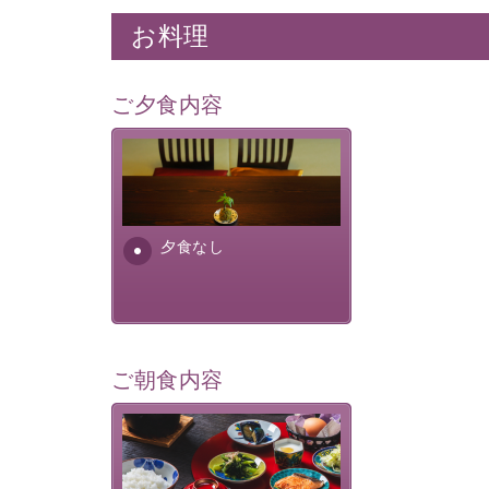
お料理
ご夕食内容
夕食なしご夕食を追加される
場合は、二食付きのプランを
お選びくださいませ。
夕食なし
ご朝食内容
さっぱりとした和食膳に使わ
れる食材は、諏訪の名産品を