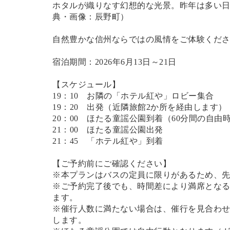
ホタルが織りなす幻想的な光景。昨年は多い日で
典
・画像
：辰野町）
自然豊かな信州ならではの風情をご体験くだ
宿泊期間：2026年6月13日～21日
【スケジュール】
19：10 お隣の「ホテル紅や」ロビー集合
19：20 出発（近隣旅館2か所を経由します）
20：00 ほたる童謡公園到着（60分間の自由
21：00 ほたる童謡公園出発
21：45 「ホテル紅や」到着
【ご予約前にご確認ください】
※本プランはバスの定員に限りがあるため、
※ご予約完了後でも、時間差により満席とな
ます。
※催行人数に満たない場合は、催行を見合わ
します。