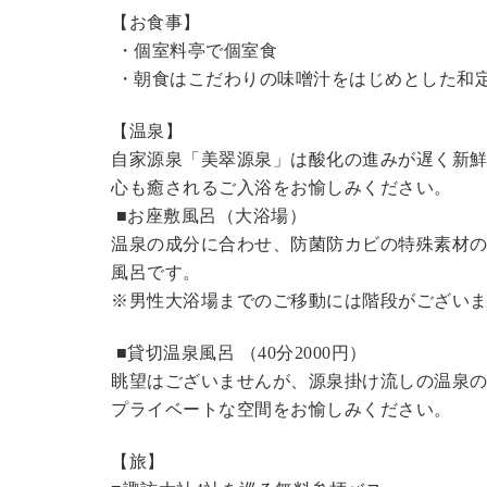
【お食事】
・個室料亭で個室食
・朝食はこだわりの味噌汁をはじめとした和
【温泉】
自家源泉「美翠源泉」は酸化の進みが遅く新
心も癒されるご入浴をお愉しみください。
■お座敷風呂（大浴場）
温泉の成分に合わせ、防菌防カビの特殊素材の
風呂です。
※男性大浴場までのご移動には階段がございま
■貸切温泉風呂 （40分2000円）
眺望はございませんが、源泉掛け流しの温泉
プライベートな空間をお愉しみください。
【旅】