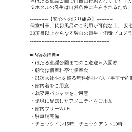
※ほたる童謡公園では自由行動となります（
※ホタルの発生は自然条件に左右されるため
-----------【安心への取り組み】----------
個室料亭、貸切風呂のご利用が可能な上、 安
30項目以上からなる独自の衛生・消毒プログ
----------------------------------------------
---
■内容&特典■
・
ほたる童謡公園までのご送迎＆入園券
・朝食は個室料亭で個室食
・諏訪大社4社を巡る無料参拝バス（事前予約
・館内着をご用意
・就寝用パジャマをご用意
・環境に配慮したアメニティをご用意
・館内フリーWi-Fi
・駐車場完備
・チェックイン15時、チェックアウト10時