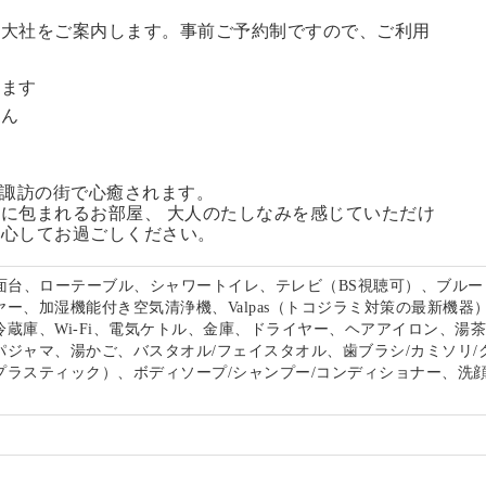
訪大社をご案内します。
事前ご予約制ですので、ご利用
。
います
せん
る諏訪の街で心癒されます。
に包まれるお部屋、 大人のたしなみを感じていただけ
安心してお過ごしください。
洗面台、ローテーブル、シャワートイレ、テレビ（BS視聴可）、ブルー
ー、加湿機能付き空気清浄機、Valpas（トコジラミ対策の最新機器
冷蔵庫、Wi-Fi、電気ケトル、金庫、ドライヤー、ヘアアイロン、湯
パジャマ、湯かご、バスタオル/フェイスタオル、歯ブラシ/カミソリ/
プラスティック）、ボディソープ/シャンプー/コンディショナー、洗