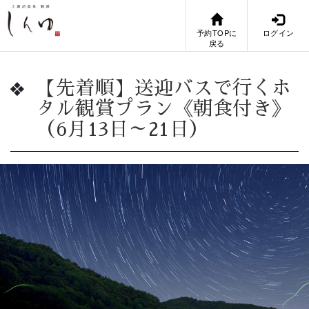
予約TOPに
ログイン
戻る
【先着順】送迎バスで行くホ
タル観賞プラン《朝食付き》
（6月13日～21日）