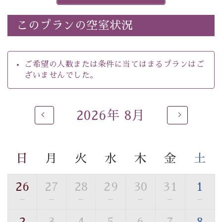
※ほたる童謡公園では自由行動となります（ガイドは付
きません）。
このプランの空室状況
※ホタルの発生は自然条件に左右されるため、ご覧いた
だけない場合もございます。
-----------【安心への取り組み】----------
ご希望の人数または条件に当てはまるプランはご
個室料亭、貸切風呂のご利用が可能な上、 安心安全にご
ざいませんでした。
滞在いただけるよう
30項目以上からなる独自の衛生・消毒プログラムの基、
徹底した衛生管理を行っております。
2026年 8月
----------------------------------------------
---
■内容&特典■
・
ほたる童謡公園までのご送迎＆入園券
日
月
火
水
木
金
土
・朝食は個室料亭で個室食
・諏訪大社4社を巡る無料参拝バス（事前予約制）
26
27
28
29
30
31
1
・館内着をご用意
—
—
—
—
—
—
—
・就寝用パジャマをご用意
・環境に配慮したアメニティをご用意