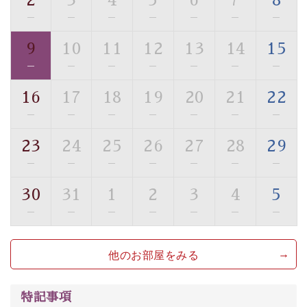
2
3
4
5
6
7
8
・館内フリーWi-Fi
—
—
—
—
—
—
—
・駐車場完備
9
10
11
12
13
14
15
・チェックイン15時、チェックアウト10時
—
—
—
—
—
—
—
【お食事】
16
17
18
19
20
21
22
・個室料亭で個室食
—
—
—
—
—
—
—
・朝食はこだわりの味噌汁をはじめとした和定食
23
24
25
26
27
28
29
【温泉】
—
—
—
—
—
—
—
自家源泉「美翠源泉」は酸化の進みが遅く新鮮で若返り
の効果が高い、極めて希有な源泉です。身も心も癒され
30
31
1
2
3
4
5
るご入浴をお愉しみください。
—
—
—
—
—
—
—
■お座敷風呂（大浴場）
温泉の成分に合わせ、防菌防カビの特殊素材の畳を使
他のお部屋をみる
用。 足元が柔らかく、そして滑りにくい畳のお風呂で
す。
※男性大浴場までのご移動には階段がございます。 予め
特記事項