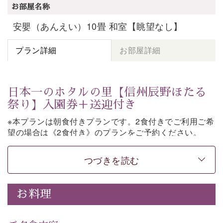
お部屋名称
安嬰（あんえい）10畳 和室【眺望なし】
プラン詳細
お部屋詳細
日本一のホタルの里【信州辰野ほたる
祭り】入園券＋送迎付き
※本プランは朝食付きプランです。2食付きでご利用ご希
望の場合は《2食付き》のプランをご予約ください。
「日本一のホタルの里」として知られる辰野町・ほたる
つづきを読む
童謡公園。
そこで開催される【信州辰野ほたる祭り】への送迎と入
園券がついた期間限定プランをご用意いたしました。
お料理
ホタルが織りなす幻想的な光景。昨年は多い日で1日
4,000匹以上のホタルが観測されました。（
出典
・画