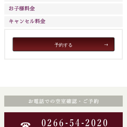
ご了承のほどお願いいたします。
お子様料金
■貸切温泉風呂 （40分2000円）
キャンセル料金
眺望はございませんが、源泉掛け流しの温泉の質を楽し
む貸切温泉風呂です。ゆったりといやされるプライベー
トな空間をお愉しみください。
予約する
【旅】
■諏訪大社4社を巡る無料参拝バス
豊富な知識を持ったドライバー兼ガイドが諏訪大社をご
案内します。
事前ご予約制ですので、ご利用ご希望の方
は【3日前まで】にお電話ください。
※交通規制などにより運行できない日がございます
※年末年始及び御柱祭前後は運行しておりません
以上がプラン内容です。
上諏訪温泉“しんゆ”なら諏訪大社など歴史ある諏訪の街
で心癒されます。
清らかな源泉、自然の恵みあるお食事、諏訪湖に包まれ