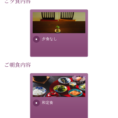
ご夕食内容
像
：辰野町）
自然豊かな信州ならではの風情をご体験ください。
夕食なしご夕食を追加される
場合は、二食付きのプランを
宿泊期間：2026年6月13日～21日
お選びくださいませ。
夕食なし
【スケジュール】
19：10 お隣の「ホテル紅や」ロビー集合
19：20 出発（近隣旅館2か所を経由します）
20：00 ほたる童謡公園到着（60分間の自由時間）
21：00 ほたる童謡公園出発
ご朝食内容
21：45 「ホテル紅や」到着
【ご予約前にご確認ください】
さっぱりとした和食膳に使わ
※本プランはバスの定員に限りがあるため、先着順での
れる食材は、諏訪の名産品を
ご案内となります。
ふんだんに取り入れ、安心・
※ご予約完了後でも、時間差により満席となる場合がご
安全を心掛けた長野県産...
和定食
ざいます。その際は当館よりご連絡申し上げます。
※催行人数に満たない場合は、催行を見合わせる場合が
ございます。その際は前日までにご連絡いたします。