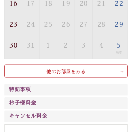
16
17
18
19
20
21
22
【旅】
—
—
—
—
—
—
—
■諏訪大社4社を巡る無料参拝バス
豊富な知識を持ったドライバー兼ガイドが諏訪大社をご
23
24
25
26
27
28
29
案内します。
事前ご予約制ですので、ご利用ご希望の方
—
—
—
—
—
—
—
は【3日前まで】にお電話ください。
30
31
1
2
3
4
5
※交通規制などにより運行できない日がございます
※年末年始及び御柱祭前後は運行しておりません
—
—
—
—
—
—
満室
以上がプラン内容です。
他のお部屋をみる
上諏訪温泉“しんゆ”なら諏訪大社など歴史ある諏訪の街
で心癒されます。
清らかな源泉、
諏訪湖に包まれるお部屋、 大人のたしな
特記事項
みを感じていただける、美しく癒される宿で贅沢に幸せ
のときを安心してお過ごしください。
お子様料金
キャンセル料金