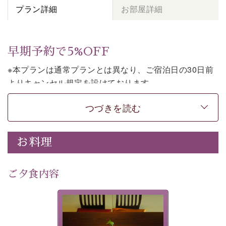
プラン詳細
お部屋詳細
早期予約で5%OFF
※本プランは通常プランとは異なり、ご宿泊日の30日前
よりキャンセル規定を設けております。
※本プランは素泊まりのプランです。2食付きでご利用ご
つづきを読む
希望の場合は、「
【公式限定価格】早割プラン（30日前
まで）
」をご利用ください。
お料理
上諏訪温泉しんゆでは、30日前までのご予約で、5%割
引でお泊まりいただける「早割朝食付きプラン」をご用
意しております。
ご夕食内容
諏訪湖の穏やかな景色、心身を解きほぐす温泉、そして
温かいおもてなし。ご滞在を楽しみに待つ日々が旅をよ
夕食なしご夕食を追加される
り特別なものにしてくれます。
場合は、二食付きのプランを
お選びくださいませ。