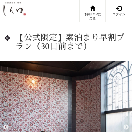
予約TOPに
ログイン
戻る
【公式限定】素泊まり早割プ
ラン（30日前まで）