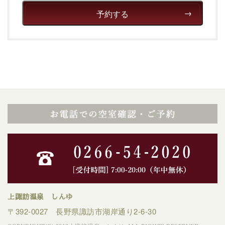
予約する
上諏訪温泉 しんゆ
〒392-0027 長野県諏訪市湖岸通り2-6-30