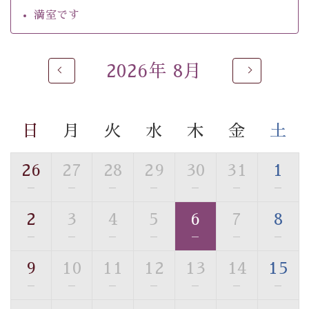
・チェックイン15時、チェックアウト10時
満室です
【温泉】
自家源泉「美翠源泉」は酸化の進みが遅く新鮮で若返り
2026年 8月
の効果が高い、極めて希有な源泉です。身も心も癒され
るご入浴をお愉しみください。
■お座敷風呂（大浴場）
日
月
火
水
木
金
土
温泉の成分に合わせ、防菌防カビの特殊素材の畳を使
用。 足元が柔らかく、そして滑りにくい畳のお風呂で
26
27
28
29
30
31
1
す。
※男性大浴場までのご移動には階段がございます。 予め
—
—
—
—
—
—
—
ご了承のほどお願いいたします。
2
3
4
5
6
7
8
—
—
—
—
—
—
—
■貸切温泉風呂 （40分2000円）
眺望はございませんが、源泉掛け流しの温泉の質を楽し
9
10
11
12
13
14
15
む貸切温泉風呂です。ゆったりといやされるプライベー
—
—
—
—
—
—
—
トな空間をお愉しみください。