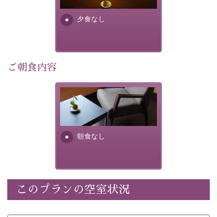
早めのご予約で、お得に癒しのひとときをお過ごしくだ
さい。
夕食なし
-----------【安心への取り組み】----------
個室料亭、貸切風呂のご利用が可能な上、 安心安全にご
滞在いただけるよう
ご朝食内容
30項目以上からなる独自の衛生・消毒プログラムの基、
徹底した衛生管理を行っております。
朝食なし。ご朝食を付ける場
----------------------------------------------
---
合は朝食付きのプランをお選
びくださいませ。
■内容&特典■
朝食なし
・宿泊料金5%OFF
・諏訪大社4社を巡る無料参拝バス（事前予約制）
・館内着をご用意
・就寝用パジャマをご用意
・環境に配慮したアメニティをご用意
このプランの空室状況
・館内フリーWi-Fi
・駐車場完備