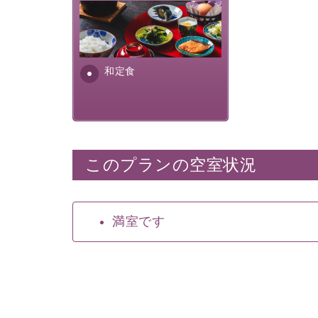
さっぱりとした和食膳に使わ
れる食材は、諏訪の名産品を
ふんだんに取り入れ、安心・
安全を心掛けた長野県産...
和定食
このプランの空室状況
満室です