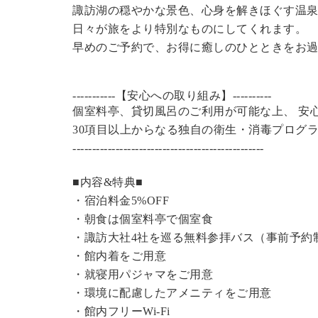
諏訪湖の穏やかな景色、心身を解きほぐす温
日々が旅をより特別なものにしてくれます。
早めのご予約で、お得に癒しのひとときをお
-----------【安心への取り組み】----------
個室料亭、貸切風呂のご利用が可能な上、 安
30項目以上からなる独自の衛生・消毒プログ
----------------------------------------------
---
■内容&特典■
・宿泊料金5%OFF
・朝食は個室料亭で個室食
・諏訪大社4社を巡る無料参拝バス（事前予約
・館内着をご用意
・就寝用パジャマをご用意
・環境に配慮したアメニティをご用意
・館内フリーWi-Fi