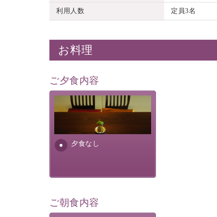
利用人数
定員3名
お料理
ご夕食内容
夕食なしご夕食を追加される
場合は、二食付きのプランを
お選びくださいませ。
夕食なし
ご朝食内容