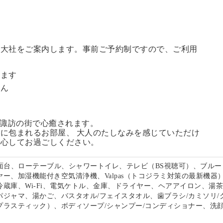
訪大社をご案内します。
事前ご予約制ですので、ご利用
。
います
せん
る諏訪の街で心癒されます。
に包まれるお部屋、 大人のたしなみを感じていただけ
安心してお過ごしください。
洗面台、ローテーブル、シャワートイレ、テレビ（BS視聴可）、ブルー
ー、加湿機能付き空気清浄機、Valpas（トコジラミ対策の最新機器
冷蔵庫、Wi-Fi、電気ケトル、金庫、ドライヤー、ヘアアイロン、湯
パジャマ、湯かご、バスタオル/フェイスタオル、歯ブラシ/カミソリ/
プラスティック）、ボディソープ/シャンプー/コンディショナー、洗