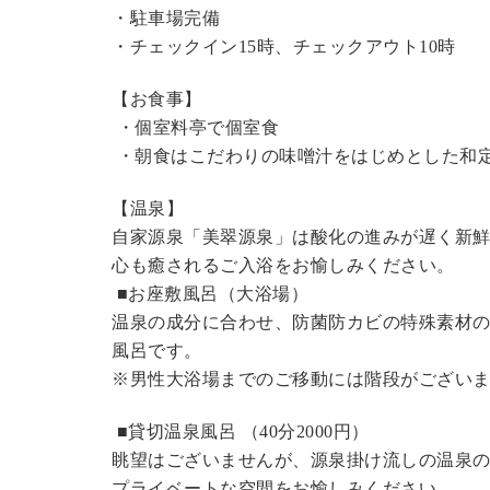
・駐車場完備
・チェックイン15時、チェックアウト10時
【お食事】
・個室料亭で個室食
・朝食はこだわりの味噌汁をはじめとした和
【温泉】
自家源泉「美翠源泉」は酸化の進みが遅く新
心も癒されるご入浴をお愉しみください。
■お座敷風呂（大浴場）
温泉の成分に合わせ、防菌防カビの特殊素材の
風呂です。
※男性大浴場までのご移動には階段がございま
■貸切温泉風呂 （40分2000円）
眺望はございませんが、源泉掛け流しの温泉
プライベートな空間をお愉しみください。