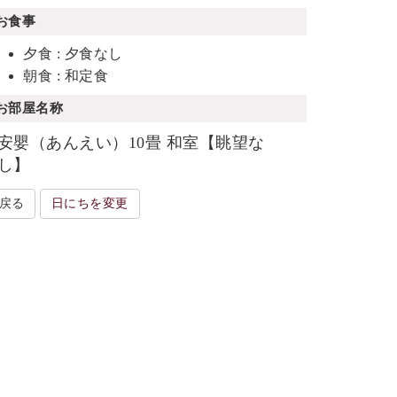
お食事
夕食 : 夕食なし
朝食 : 和定食
お部屋名称
安嬰（あんえい）10畳 和室【眺望な
し】
戻る
日にちを変更