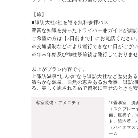
【旅】
■諏訪大社4社を巡る無料参拝バス
豊富な知識を持ったドライバー兼ガイドが諏
ご希望の方は【3日前まで】にお電話ください
※交通規制などにより運行できない日がござ
※年末年始及び御柱祭前後は運行しておりま
以上がプラン内容です。
上諏訪温泉“しんゆ”なら諏訪大社など歴史あ
清らかな源泉、自然の恵みあるお食事、諏訪湖
る、美しく癒される宿で贅沢に幸せのときを
客室装備・アメニティ
10畳和室、
ィスクプレーヤ
備、座椅子、
ト、館内着、
（バイオマス
ーム