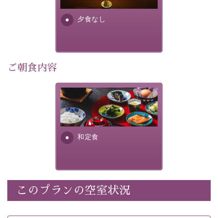
早めのご予約で、お得に癒しのひとときをお過ごしくだ
さい。
夕食なし
-----------【安心への取り組み】----------
個室料亭、貸切風呂のご利用が可能な上、 安心安全にご
ご朝食内容
滞在いただけるよう
30項目以上からなる独自の衛生・消毒プログラムの基、
徹底した衛生管理を行っております。
さっぱりとした和食膳に使わ
れる食材は、諏訪の名産品を
----------------------------------------------
---
ふんだんに取り入れ、安心・
安全を心掛けた長野県産...
■内容&特典■
和定食
・宿泊料金5%OFF
・朝食は個室料亭で個室食
・諏訪大社4社を巡る無料参拝バス（事前予約制）
・館内着をご用意
このプランの空室状況
・就寝用パジャマをご用意
・環境に配慮したアメニティをご用意