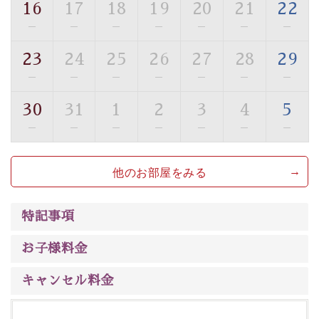
16
17
18
19
20
21
22
■貸切温泉風呂 （40分2000円）
—
—
—
—
—
—
—
眺望はございませんが、源泉掛け流しの温泉の質を楽し
23
24
25
26
27
28
29
む貸切温泉風呂です。ゆったりといやされるプライベー
—
—
—
—
—
—
—
トな空間をお愉しみください。
30
31
1
2
3
4
5
【旅】
—
—
—
—
—
—
—
■諏訪大社4社を巡る無料参拝バス
豊富な知識を持ったドライバー兼ガイドが諏訪大社をご
他のお部屋をみる
案内します。
事前ご予約制ですので、ご利用ご希望の方
は【3日前まで】にお電話ください。
※交通規制などにより運行できない日がございます
特記事項
※年末年始及び御柱祭前後は運行しておりません
お子様料金
以上がプラン内容です。
上諏訪温泉“しんゆ”なら諏訪大社など歴史ある諏訪の街
キャンセル料金
で心癒されます。
清らかな源泉、自然の恵みあるお食事、諏訪湖に包まれ
るお部屋、 大人のたしなみを感じていただける、美しく