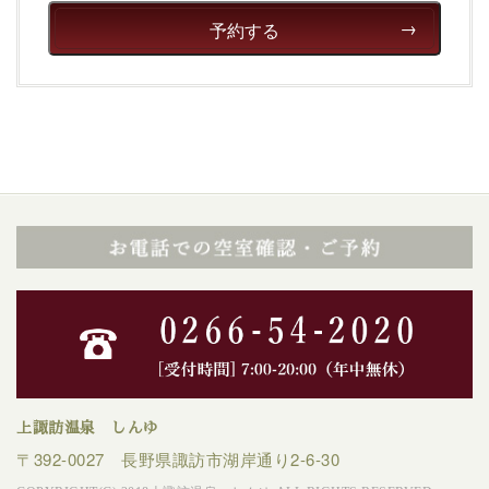
癒される宿で贅沢に幸せのときを安心してお過ごしくだ
予約する
さい。
上諏訪温泉 しんゆ
〒392-0027 長野県諏訪市湖岸通り2-6-30