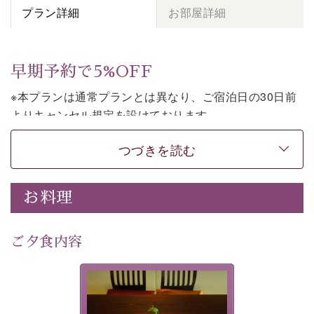
プラン詳細
お部屋詳細
早期予約で5%OFF
※本プランは通常プランとは異なり、ご宿泊日の30日前
よりキャンセル規定を設けております。
※本プランは朝食付きのプランです。2食付きでご利用ご
つづきを読む
希望の場合は、「
【公式限定価格】早割プラン（30日前
まで）
」をご利用ください。
お料理
上諏訪温泉しんゆでは、30日前までのご予約で、5%割
引でお泊まりいただける「早割朝食付きプラン」をご用
意しております。
ご夕食内容
諏訪湖の穏やかな景色、心身を解きほぐす温泉、そして
温かいおもてなし。ご滞在を楽しみに待つ日々が旅をよ
夕食なしご夕食を追加される
り特別なものにしてくれます。
場合は、二食付きのプランを
お選びくださいませ。