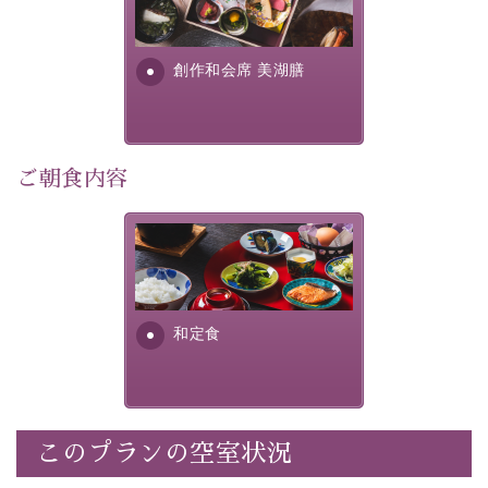
提供する為に料理長・神原 裕
明が考え出した創作和会席で
湖側客室には、2022年の館内リニューアルで大きな窓を
す。美しい諏訪湖の幸...
設置。そこから広がる諏訪湖と花火の美景をご堪能いた
創作和会席 美湖膳
だけます。湖部分眺望、街側客室は、お部屋から花火を
ご覧いただけませんが、徒歩1分の外で五感に響く迫力
ご朝食内容
ある花火をお楽しみいただけます。
さっぱりとした和食膳に使わ
れる食材は、諏訪の名産品を
秋の夜長、諏訪湖目の前のしんゆにて、大切な人との旅
ふんだんに取り入れ、安心・
安全を心掛けた長野県産...
に彩りを添える特別な思い出を作りませんか。
和定食
「全国新作花火チャレンジカップ2026」
全国屈指の煙火師20名による新作花火。予選会4日間と
このプランの空室状況
最終日の優勝決定戦で構成されるトーナメント方式の花