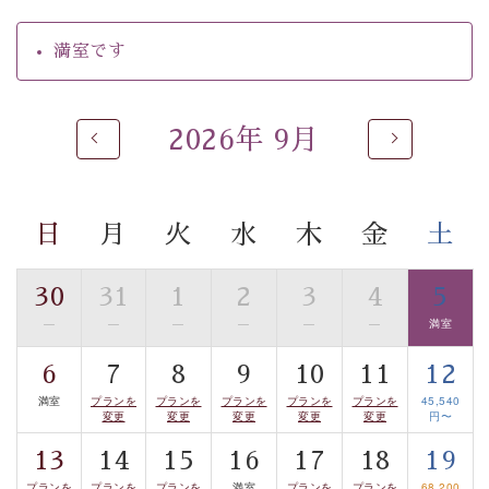
火大会です。
満室です
期間：下記の5日間 約20分間
・9月5日(土) 20:00〜（ご夕食時間
17:30
〜）
2026年 9月
・9月12日(土) 20:00〜（ご夕食時間
17:30
〜）
・9月19日(土) 19:00〜（ご夕食時間 17:30〜）
日
月
火
水
木
金
土
・9月26日(土) 19:00〜（ご夕食時間 17:30〜）
・10月31日(土) 17:30〜（ご夕食時間 18:00〜）
30
31
1
2
3
4
5
※打ち上げ時間は、お日にちによって異なりますので、
—
—
—
—
—
—
満室
ご注意ください。
6
7
8
9
10
11
12
満室
プランを
プランを
プランを
プランを
プランを
45,540
※ご夕食時間は、お日にちによって決まっておりますの
変更
変更
変更
変更
変更
円〜
で、予めご了承ください。
13
14
15
16
17
18
19
プランを
プランを
プランを
満室
プランを
プランを
68,200