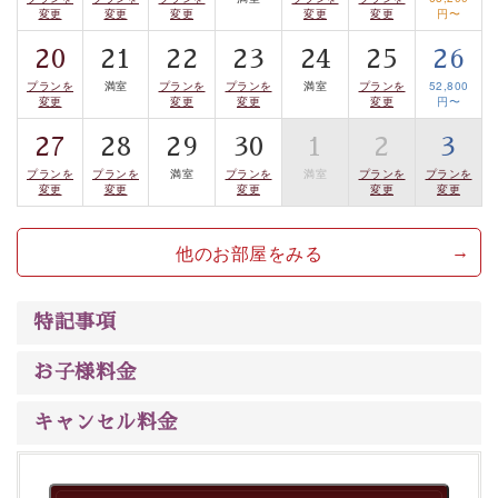
※花火は天候により中止となる場合がございますので、
変更
変更
変更
変更
変更
円〜
予めご了承ください。また、中止に伴う返金などもござ
20
21
22
23
24
25
26
いません。
プランを
満室
プランを
プランを
満室
プランを
52,800
変更
変更
変更
変更
円〜
※本プランには、専用の観覧席はございません。
27
28
29
30
1
2
3
※湖部分眺望、街側客室は、お部屋から花火をご覧いた
プランを
プランを
満室
プランを
満室
プランを
プランを
変更
変更
変更
変更
変更
だけません。
他のお部屋をみる
※光神12畳の客室は湖側に面しておりますが、低層階の
ため、花火が木々で隠れてしまいます。
特記事項
-------------------【安心への取り組み】---------------------
お子様料金
個室料亭、貸切風呂のご利用が可能な上、
キャンセル料金
安心安全にご滞在いただけるよう
30項目以上からなる独自の衛生・消毒プログラムの基、