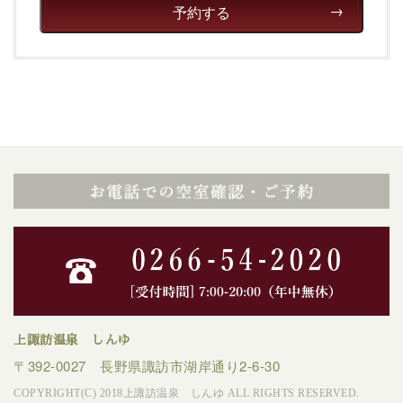
徹底した衛生管理を行っております。
予約する
-----------------------------------------------------------------------
■内容&特典■
・諏訪湖から打ち上がる花火を鑑賞
（約20分間）
・朝夕個室料亭で個室食（※ご夕食時間は予め決まって
おります）
・諏訪大社4社を巡る無料参拝バス（事前予約制）
・館内着をご用意
・就寝用パジャマをご用意
・館内フリーWi-Fi
・チェックイン15時、チェックアウト10時
【お食事】
上諏訪温泉 しんゆ
・朝夕個室料亭で個室食
〒392-0027 長野県諏訪市湖岸通り2-6-30
・夕食は地産地消の創作和会席 美湖膳（二十四節気とい
COPYRIGHT(C) 2018上諏訪温泉 しんゆ ALL RIGHTS RESERVED.