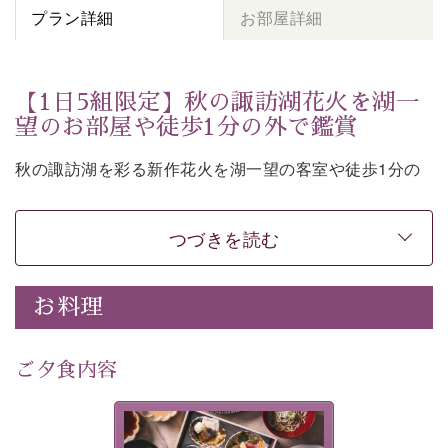
プラン詳細
お部屋詳細
【1日5組限定】秋の諏訪湖花火を湖一
望のお部屋や徒歩1分の外で鑑賞
秋の諏訪湖を彩る新作花火を湖一望の客室や徒歩1分の
外からご覧いただけるプランです。
つづきを読む
全国屈指の煙火師達が5日間に渡って競い合う「全国新
お料理
作花火チャレンジカップ2026」。
若手煙火師達の斬新なアイデアや独創的な技術を詰め込
ご夕食内容
んだ最先端の花火をお楽しみください。
美湖膳とは諏訪の地で特別を