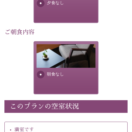
・館内着をご用意
夕食なし
・環境に配慮したアメニティをご用意
・館内フリーWi-Fi 
ご朝食内容
・駐車場完備
・チェックイン15時、チェックアウト10時
朝食なし。ご朝食を付ける場
合は朝食付きのプランをお選
【温泉】 
びくださいませ。
自家源泉「美翠源泉」は酸化の進みが遅く新鮮で若返り
の効果が高い、極めて希有な源泉です。身も心も癒され
朝食なし
るご入浴をお愉しみください。
 ■お座敷風呂（大浴場）
温泉の成分に合わせ、防菌防カビの特殊素材の畳を使
用。 足元が柔らかく、そして滑りにくい畳のお風呂で
このプランの空室状況
※男性大浴場までのご移動には階段がございます。 予め
ご了承のほどお願いいたします。
満室です