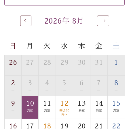
 ■
貸切温泉風呂
 （40分2000円）
眺望はございませんが、源泉掛け流しの温泉の質を楽し
2026年 8月
む
貸切温泉風呂
です。ゆったりといやされるプライベー
トな空間をお愉しみください。 
日
月
火
水
木
金
土
【旅】 
■諏訪大社4社を巡る無料参拝バス 
26
27
28
29
30
31
1
豊富な知識を持ったドライバー兼ガイドが諏訪大社をご
事前ご予約制ですので、ご利用ご希望の方
—
—
—
—
—
—
—
案内します。
は【3日前まで】にお電話ください。
2
3
4
5
6
7
8
※交通規制などにより運行できない日がございます 
—
—
—
—
—
—
—
※年末年始及び御柱祭前後は運行しておりません 
9
10
11
12
13
14
15
以上がプラン内容です。 
—
満室
満室
58,200
満室
満室
満室
上諏訪温泉“しんゆ”なら諏訪大社など歴史ある諏訪の街
円〜
で心癒されます。
16
17
18
19
20
21
22
清らかな源泉、諏訪湖に包まれるお部屋、 大人のたしな