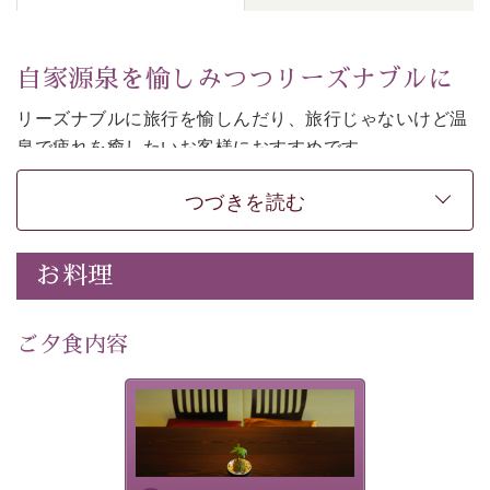
自家源泉を愉しみつつリーズナブルに
リーズナブルに旅行を愉しんだり、旅行じゃないけど温
泉で疲れを癒したいお客様におすすめです。
和モダンの落ち着くお部屋でお休みください。
つづきを読む
-----------【安心への取り組み】---------- 
個室料亭、貸切風呂のご利用が可能な上、 安心安全にご
お料理
滞在いただけるよう
30項目以上からなる独自の衛生・消毒プログラムの基、
ご夕食内容
徹底した衛生管理を行っております。 
----------------------------------------------
-
-
-
夕食なしご夕食を追加される
場合は、二食付きのプランを
■内容&特典■ 
お選びくださいませ。
・諏訪大社4社を巡る無料参拝バス（事前予約制） 