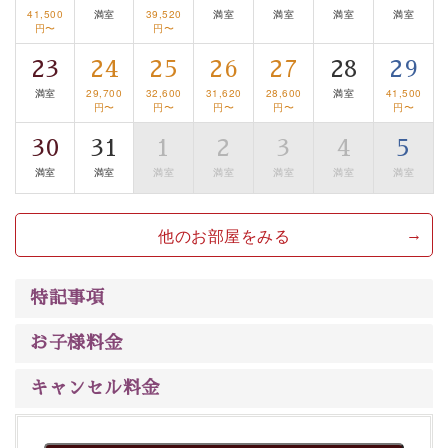
41,500
満室
39,520
満室
満室
満室
満室
みを感じていただける、美しく癒される宿で贅沢に幸せ
円〜
円〜
のときを安心してお過ごしください。
23
24
25
26
27
28
29
満室
29,700
32,600
31,620
28,600
満室
41,500
円〜
円〜
円〜
円〜
円〜
30
31
1
2
3
4
5
満室
満室
満室
満室
満室
満室
満室
他のお部屋をみる
特記事項
お子様料金
キャンセル料金