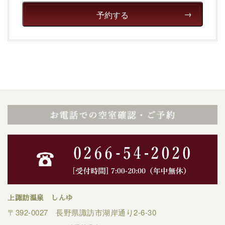
予約する
上諏訪温泉 しんゆ
〒392-0027 長野県諏訪市湖岸通り2-6-30