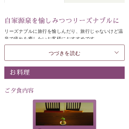
自家源泉を愉しみつつリーズナブルに
リーズナブルに旅行を愉しんだり、旅行じゃないけど温
泉で疲れを癒したいお客様におすすめです。
和モダンの落ち着くお部屋でお休みください。
つづきを読む
-----------【安心への取り組み】---------- 
個室料亭、貸切風呂のご利用が可能な上、 安心安全にご
お料理
滞在いただけるよう
30項目以上からなる独自の衛生・消毒プログラムの基、
ご夕食内容
徹底した衛生管理を行っております。 
----------------------------------------------
-
-
-
夕食なしご夕食を追加される
場合は、二食付きのプランを
■内容&特典■ 
お選びくださいませ。
・諏訪大社4社を巡る無料参拝バス（事前予約制） 