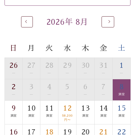
 ■
貸切温泉風呂
 （40分2000円）
眺望はございませんが、源泉掛け流しの温泉の質を楽し
2026年 8月
む
貸切温泉風呂
です。ゆったりといやされるプライベー
トな空間をお愉しみください。 
日
月
火
水
木
金
土
【旅】 
■諏訪大社4社を巡る無料参拝バス 
26
27
28
29
30
31
1
豊富な知識を持ったドライバー兼ガイドが諏訪大社をご
事前ご予約制ですので、ご利用ご希望の方
—
—
—
—
—
—
—
案内します。
は【3日前まで】にお電話ください。
2
3
4
5
6
7
8
※交通規制などにより運行できない日がございます 
—
—
—
—
—
—
満室
※年末年始及び御柱祭前後は運行しておりません 
9
10
11
12
13
14
15
以上がプラン内容です。 
満室
満室
満室
58,200
満室
満室
満室
上諏訪温泉“しんゆ”なら諏訪大社など歴史ある諏訪の街
円〜
で心癒されます。
16
17
18
19
20
21
22
清らかな源泉、諏訪湖に包まれるお部屋、 大人のたしな