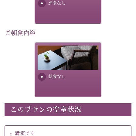
・館内着をご用意
夕食なし
・環境に配慮したアメニティをご用意
・館内フリーWi-Fi 
ご朝食内容
・駐車場完備
・チェックイン15時、チェックアウト10時
朝食なし。ご朝食を付ける場
合は朝食付きのプランをお選
【温泉】 
びくださいませ。
自家源泉「美翠源泉」は酸化の進みが遅く新鮮で若返り
の効果が高い、極めて希有な源泉です。身も心も癒され
朝食なし
るご入浴をお愉しみください。
 ■お座敷風呂（大浴場）
温泉の成分に合わせ、防菌防カビの特殊素材の畳を使
用。 足元が柔らかく、そして滑りにくい畳のお風呂で
このプランの空室状況
※男性大浴場までのご移動には階段がございます。 予め
ご了承のほどお願いいたします。
満室です