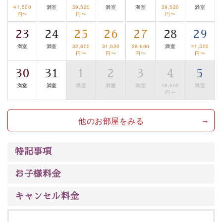
41,500
満室
39,520
満室
満室
39,520
満室
みを感じていただける、美しく癒される宿で贅沢に幸せ
円〜
円〜
円〜
のときを安心してお過ごしください。
23
24
25
26
27
28
29
満室
満室
32,600
31,620
28,600
満室
41,500
円〜
円〜
円〜
円〜
30
31
1
2
3
4
5
満室
満室
満室
満室
満室
28,600
満室
円〜
他のお部屋をみる
特記事項
お子様料金
キャンセル料金