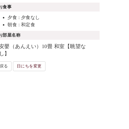
お食事
夕食 : 夕食なし
朝食 : 和定食
お部屋名称
安嬰（あんえい）10畳 和室【眺望な
し】
戻る
日にちを変更