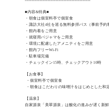
----------------------------------------------
---
■内容&特典■
・朝食は個室料亭で個室食
・諏訪大社4社を巡る無料参拝バス（事前予約
・館内着をご用意
・就寝用パジャマをご用意
・環境に配慮したアメニティをご用意
・館内フリーWi-Fi
・駐車場完備
・チェックイン15時、チェックアウト10時
【お食事】
・個室料亭で個室食
・朝食はこだわりの味噌汁をはじめとした和
【温泉】
自家源泉「美翠源泉」は酸化の進みが遅く新