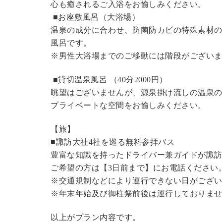
心も癒されるご入浴をお愉しみください。
■お座敷風呂（大浴場）
温泉の成分に合わせ、防菌防カビの特殊素材の
風呂です。
※男性大浴場までのご移動には階段がございま
■貸切温泉風呂 （40分2000円）
眺望はございませんが、源泉掛け流しの温泉
プライベートな空間をお愉しみください。
【旅】
■諏訪大社4社を巡る無料参拝バス
豊富な知識を持ったドライバー兼ガイドが諏
ご希望の方は【3日前まで】にお電話ください
※交通規制などにより運行できない日がござ
※年末年始及び御柱祭前後は運行しておりま
以上がプラン内容です。