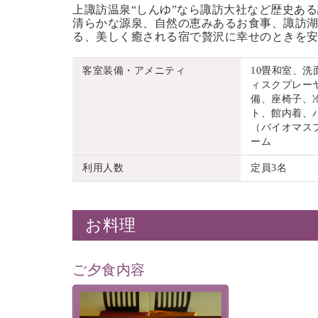
上諏訪温泉“しんゆ”なら諏訪大社など歴史あ
清らかな源泉、自然の恵みあるお食事、諏訪湖
る、美しく癒される宿で贅沢に幸せのときを
客室装備・アメニティ
10畳和室、
ィスクプレーヤ
備、座椅子、
ト、館内着、
（バイオマス
ーム
利用人数
定員3名
お料理
ご夕食内容
夕食なしご夕食を追加される