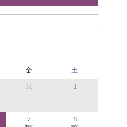
金
土
31
1
7
8
満室
満室