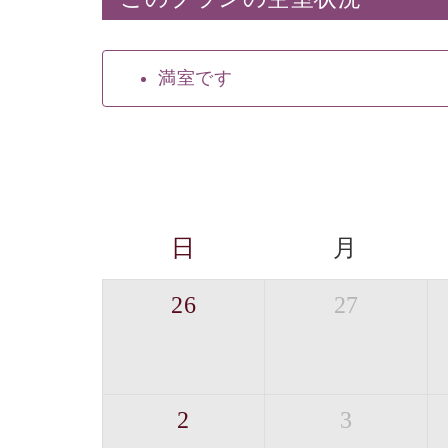
満室です
日
月
26
27
2
3