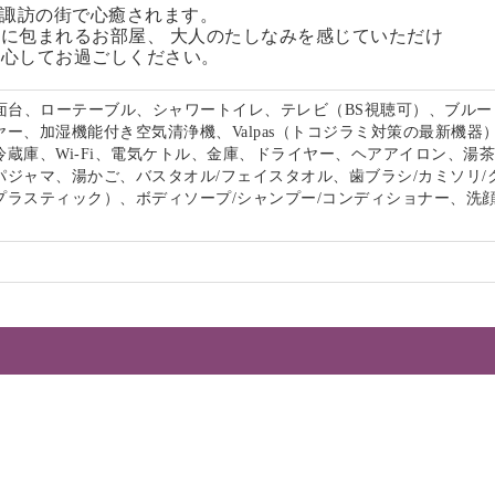
る諏訪の街で心癒されます。
に包まれるお部屋、 大人のたしなみを感じていただけ
安心してお過ごしください。
洗面台、ローテーブル、シャワートイレ、テレビ（BS視聴可）、ブルー
ー、加湿機能付き空気清浄機、Valpas（トコジラミ対策の最新機器
冷蔵庫、Wi-Fi、電気ケトル、金庫、ドライヤー、ヘアアイロン、湯
パジャマ、湯かご、バスタオル/フェイスタオル、歯ブラシ/カミソリ/
プラスティック）、ボディソープ/シャンプー/コンディショナー、洗