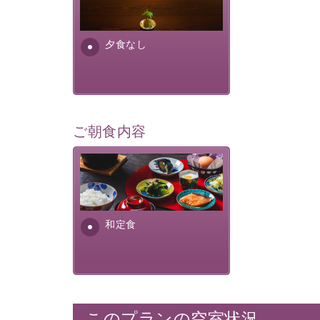
場合は、二食付きのプランを
お選びくださいませ。
夕食なし
ご朝食内容
さっぱりとした和食膳に使わ
れる食材は、諏訪の名産品を
ふんだんに取り入れ、安心・
安全を心掛けた長野県産...
和定食
このプランの空室状況