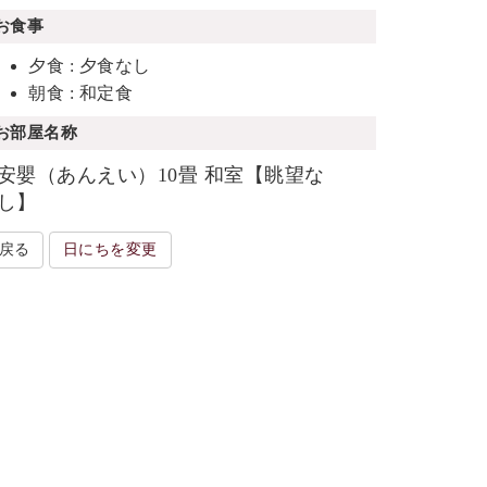
お食事
夕食 : 夕食なし
朝食 : 和定食
お部屋名称
安嬰（あんえい）10畳 和室【眺望な
し】
戻る
日にちを変更