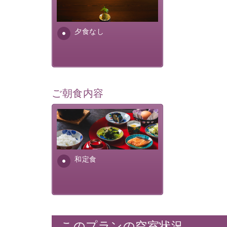
場合は、二食付きのプランを
お選びくださいませ。
夕食なし
ご朝食内容
さっぱりとした和食膳に使わ
れる食材は、諏訪の名産品を
ふんだんに取り入れ、安心・
安全を心掛けた長野県産...
和定食
このプランの空室状況