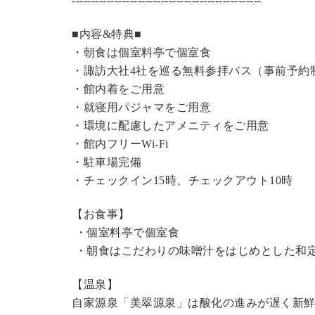
----------------------------------------------
---
■内容&特典■
・朝食は個室料亭で個室食
・諏訪大社4社を巡る無料参拝バス（事前予約
・館内着をご用意
・就寝用パジャマをご用意
・環境に配慮したアメニティをご用意
・館内フリーWi-Fi
・駐車場完備
・チェックイン15時、チェックアウト10時
【お食事】
・個室料亭で個室食
・朝食はこだわりの味噌汁をはじめとした和
【温泉】
自家源泉「美翠源泉」は酸化の進みが遅く新