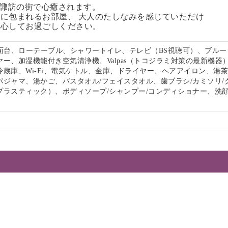
る諏訪の街で心癒されます。
に包まれるお部屋、 大人のたしなみを感じていただけ
安心してお過ごしください。
洗面台、ローテーブル、シャワートイレ、テレビ（BS視聴可）、ブルー
ー、加湿機能付き空気清浄機、Valpas（トコジラミ対策の最新機器
冷蔵庫、Wi-Fi、電気ケトル、金庫、ドライヤー、ヘアアイロン、湯
パジャマ、湯かご、バスタオル/フェイスタオル、歯ブラシ/カミソリ/
プラスティック）、ボディソープ/シャンプー/コンディショナー、洗