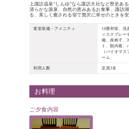
上諏訪温泉“しんゆ”なら諏訪大社など歴史あ
清らかな源泉、自然の恵みあるお食事、諏訪湖
る、美しく癒される宿で贅沢に幸せのときを
客室装備・アメニティ
10畳和室、
ィスクプレーヤ
備、座椅子、
ト、館内着、
（バイオマス
ーム
利用人数
定員3名
お料理
ご夕食内容
夕食なしご夕食を追加される