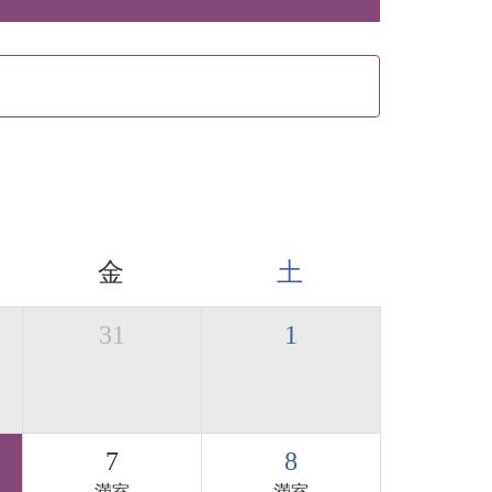
金
土
31
1
7
8
満室
満室