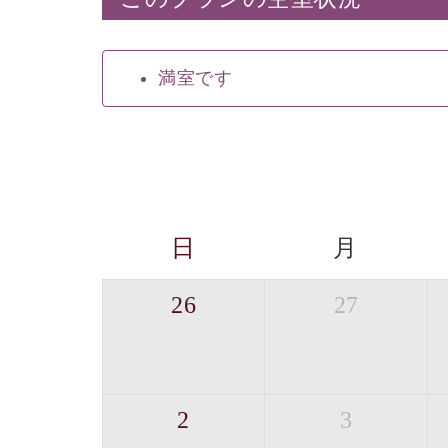
満室です
日
月
26
27
2
3