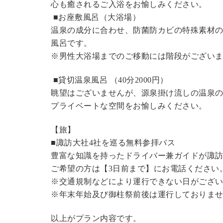
心も癒されるご入浴をお愉しみください。
■お座敷風呂（大浴場）
温泉の成分に合わせ、防菌防カビの特殊素材の
風呂です。
※男性大浴場までのご移動には階段がございま
■貸切温泉風呂 （40分2000円）
眺望はございませんが、源泉掛け流しの温泉
プライベートな空間をお愉しみください。
【旅】
■諏訪大社4社を巡る無料参拝バス
豊富な知識を持ったドライバー兼ガイドが諏
ご希望の方は【3日前まで】にお電話ください
※交通規制などにより運行できない日がござ
※年末年始及び御柱祭前後は運行しておりま
以上がプラン内容です。