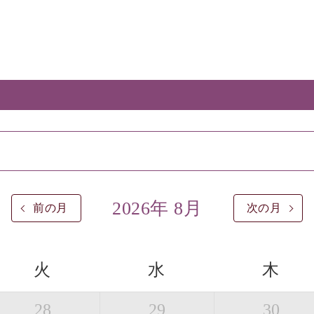
2026年 8月
前の月
次の月
火
水
木
28
29
30