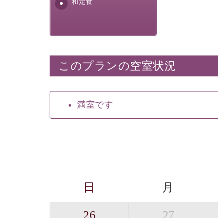
和定食
このプランの空室状況
満室です
日
月
26
27