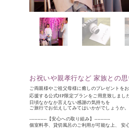
お祝いや親孝行など 家族との
ご両親様やご祖父母様に癒しのプレゼントを
応援する公式HP限定プランをご用意致しまし
日頃なかなか言えない感謝の気持ちを
ご旅行で
お伝えしてみてはいかがでしょうか
-----------【安心への取り組み】----------
個室料亭、貸切風呂のご利用が可能な上、 安