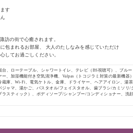
。
います
せん
る諏訪の街で心癒されます。
に包まれるお部屋、 大人のたしなみを感じていただけ
安心してお過ごしください。
洗面台、ローテーブル、シャワートイレ、テレビ（BS視聴可）、ブルー
ー、加湿機能付き空気清浄機、Valpas（トコジラミ対策の最新機器
冷蔵庫、Wi-Fi、電気ケトル、金庫、ドライヤー、ヘアアイロン、湯
パジャマ、湯かご、バスタオル/フェイスタオル、歯ブラシ/カミソリ/
プラスティック）、ボディソープ/シャンプー/コンディショナー、洗