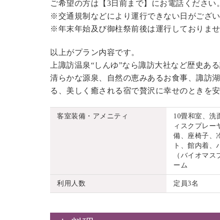
ご希望の方は【3日前まで】にお電話ください
※交通規制などにより運行できない日がござ
※年末年始及び御柱祭前後は運行しておりま
以上がプラン内容です。
上諏訪温泉“しんゆ”なら諏訪大社など歴史あ
清らかな源泉、自然の恵みあるお食事、諏訪湖
る、美しく癒される宿で贅沢に幸せのときを
客室装備・アメニティ
10畳和室、
ィスクプレーヤ
備、座椅子、
ト、館内着、
（バイオマス
ーム
利用人数
定員3名