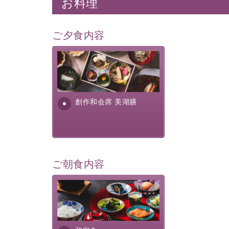
お料理
ご夕食内容
美湖膳とは諏訪の地で特別を
提供する為に料理長・神原 裕
明が考え出した創作和会席で
す。美しい諏訪湖の幸...
創作和会席 美湖膳
ご朝食内容
さっぱりとした和食膳に使わ
れる食材は、諏訪の名産品を
ふんだんに取り入れ、安心・
安全を心掛けた長野県産...