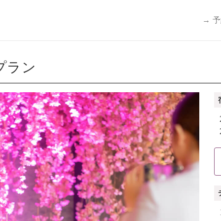
→ 
プラン