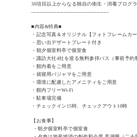
30項目以上からなる独自の衛生・消毒プログ
----------------------------------------------
■内容&特典■
・記念写真＆オリジナル【フォトフレームカ
・思い出デザートプレート付き
・朝夕個室料亭で個室食
・諏訪大社4社を巡る無料参拝バス（事前予約
・館内着をご用意
・就寝用パジャマをご用意
・環境に配慮したアメニティをご用意
・館内フリーWi-Fi
・駐車場完備
・チェックイン15時、チェックアウト10時
【お食事】
・朝夕個室料亭で個室食
・夕食は地産地消の創作和会席 美湖膳（二十