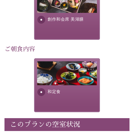
提供する為に料理長・神原 裕
明が考え出した創作和会席で
・記念写真＆オリジナル【フォトフレームカード】プレ
す。美しい諏訪湖の幸...
ゼント
創作和会席 美湖膳
・
思い出デザートプレート付き
・朝夕個室料亭で個室食
・諏訪大社4社を巡る無料参拝バス（事前予約制）
・館内着をご用意
ご朝食内容
・就寝用パジャマをご用意
・環境に配慮したアメニティをご用意
さっぱりとした和食膳に使わ
・館内フリーWi-Fi
れる食材は、諏訪の名産品を
・駐車場完備
ふんだんに取り入れ、安心・
・チェックイン15時、チェックアウト10時
安全を心掛けた長野県産...
和定食
【お食事】
・朝夕個室料亭で個室食
・夕食は地産地消の創作和会席 美湖膳（二十四節気と
いう昔の暦による料理表現）
このプランの空室状況
・朝食はこだわりの味噌汁をはじめとした和定食