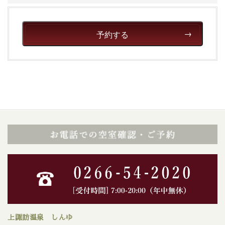
予約する
上諏訪温泉 しんゆ