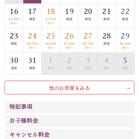
■諏訪大社4社を巡る無料参拝バス
16
17
18
19
20
21
22
豊富な知識を持ったドライバー兼ガイドが諏訪大社をご
43,560
満室
47,520
満室
満室
満室
満室
案内します。
事前ご予約制ですので、ご利用ご希望の方
円〜
円〜
は【3日前まで】にお電話ください。
23
24
25
26
27
28
29
※交通規制などにより運行できない日がございます
満室
36,740
39,600
37,620
34,760
満室
49,500
※年末年始及び御柱祭前後は運行しておりません
円〜
円〜
円〜
円〜
円〜
30
31
1
2
3
4
5
以上がプラン内容です。
満室
満室
満室
満室
満室
満室
満室
上諏訪温泉“しんゆ”なら諏訪大社など歴史ある諏訪の街
で心癒されます。
清らかな源泉、自然の恵みあるお食事、諏訪湖に包まれ
他のお部屋をみる
るお部屋、 大人のたしなみを感じていただける、美しく
癒される宿で贅沢に幸せのときを安心してお過ごしくだ
特記事項
さい。
お子様料金
キャンセル料金