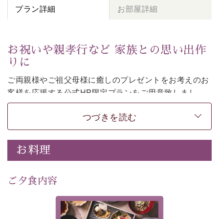
プラン詳細
お部屋詳細
お祝いや親孝行など 家族との思い出作
りに
ご両親様やご祖父母様に癒しのプレゼントをお考えのお
客様を
応援する公式HP限定プランをご用意致しまし
た。
つづきを読む
日頃なかなか言えない感謝の気持ちを
ご旅行で
お伝えし
てみてはいかがでしょうか。
-----------【安心への取り組み】----------
お料理
個室料亭、貸切風呂のご利用が可能な上、 安心安全にご
滞在いただけるよう
30項目以上からなる独自の衛生・消毒プログラムの基、
ご夕食内容
徹底した衛生管理を行っております。
---------------------------------------------
美湖膳とは諏訪の地で特別を
■内容&特典■