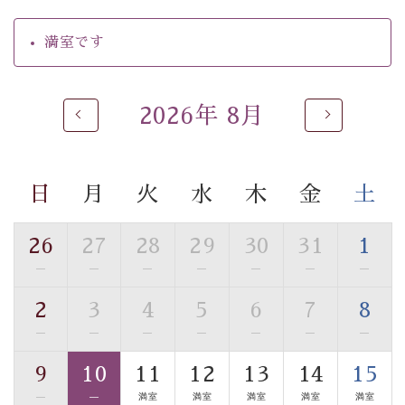
【温泉】
満室です
自家源泉「美翠源泉」は酸化の進みが遅く新鮮で若返り
の効果が高い、極めて希有な源泉です。身も心も癒され
るご入浴をお愉しみください。
2026年 8月
■お座敷風呂（大浴場）
温泉の成分に合わせ、防菌防カビの特殊素材の畳を使
用。 足元が柔らかく、そして滑りにくい畳のお風呂で
日
月
火
水
木
金
土
す。
※男性大浴場までのご移動には階段がございます。 予め
ご了承のほどお願いいたします。
26
27
28
29
30
31
1
—
—
—
—
—
—
—
■貸切温泉風呂 （40分2000円）
2
3
4
5
6
7
8
眺望はございませんが、源泉掛け流しの温泉の質を楽し
む貸切温泉風呂です。ゆったりといやされるプライベー
—
—
—
—
—
—
—
トな空間をお愉しみください。
9
10
11
12
13
14
15
—
—
満室
満室
満室
満室
満室
【旅】