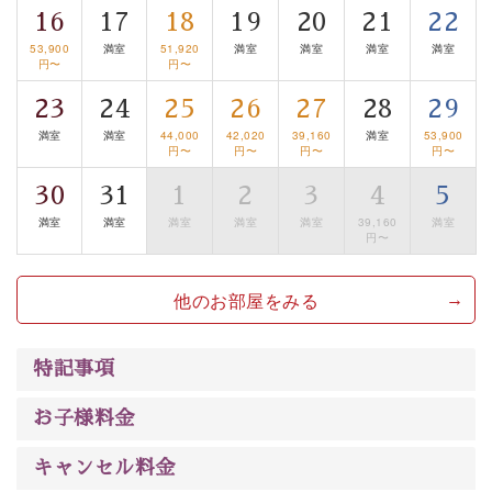
16
17
18
19
20
21
22
は【3日前まで】にお電話ください。
53,900
満室
51,920
満室
満室
満室
満室
※交通規制などにより運行できない日がございます
円〜
円〜
※年末年始及び御柱祭前後は運行しておりません
23
24
25
26
27
28
29
以上がプラン内容です。
満室
満室
44,000
42,020
39,160
満室
53,900
円〜
円〜
円〜
円〜
上諏訪温泉“しんゆ”なら諏訪大社など歴史ある諏訪の街
30
31
1
2
3
4
5
で心癒されます。 清らかな源泉、自然の恵みあるお食
事、諏訪湖に包まれるお部屋、 大人のたしなみを感じて
満室
満室
満室
満室
満室
39,160
満室
円〜
いただける、美しく癒される宿で贅沢に幸せのときを安
心してお過ごしください。
他のお部屋をみる
特記事項
お子様料金
キャンセル料金