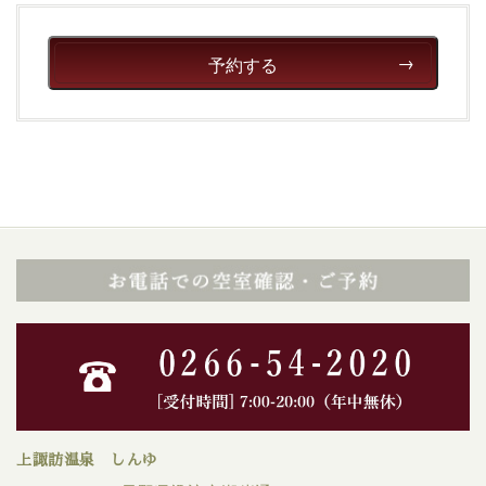
予約する
上諏訪温泉 しんゆ