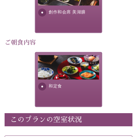
利用可能）
す。美しい諏訪湖の幸...
・
「千人風呂」で有名な 片倉館のご入浴券
創作和会席 美湖膳
・お部屋に
クレンジング、化粧水、乳液
をご用意
・朝夕個室料亭で個室食
・諏訪大社4社を巡る無料参拝バス（事前予約制）
・館内着をご用意
ご朝食内容
・就寝用パジャマをご用意
・環境に配慮したアメニティをご用意
さっぱりとした和食膳に使わ
・館内フリーWi-Fi
れる食材は、諏訪の名産品を
・駐車場完備
ふんだんに取り入れ、安心・
・チェックイン15時、チェックアウト10時
安全を心掛けた長野県産...
和定食
【お食事】
・朝夕個室料亭で個室食
・夕食は地産地消の創作和会席 美湖膳（二十四節気と
いう昔の暦による料理表現）
このプランの空室状況
・朝食はこだわりの味噌汁をはじめとした和定食