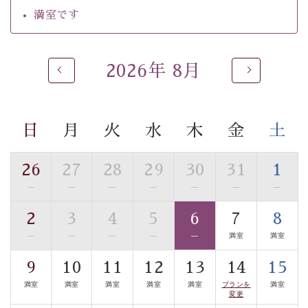
【温泉】
満室です
自家源泉「美翠源泉」は酸化の進みが遅く新鮮で若返り
の効果が高い、極めて希有な源泉です。身も心も癒され
るご入浴をお愉しみください。
2026年 8月
■お座敷風呂（大浴場）
温泉の成分に合わせ、防菌防カビの特殊素材の畳を使
用。 足元が柔らかく、そして滑りにくい畳のお風呂で
日
月
火
水
木
金
土
す。
■貸切温泉風呂 （40分無料）
26
27
28
29
30
31
1
眺望はございませんが、源泉掛け流しの温泉の質を楽し
—
—
—
—
—
—
—
む貸切温泉風呂です。ゆったりといやされるプライベー
2
3
4
5
6
7
8
トな空間をお愉しみください。
—
—
—
—
—
満室
満室
【旅】
9
10
11
12
13
14
15
■諏訪大社4社を巡る無料参拝バス
満室
満室
満室
満室
満室
プランを
満室
豊富な知識を持ったドライバー兼ガイドが諏訪大社をご
変更
案内します。
事前ご予約制ですので、ご利用ご希望の方