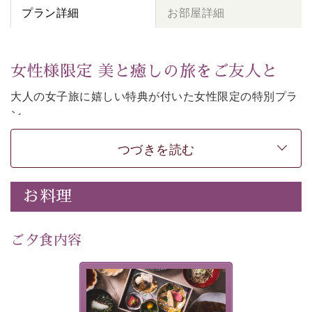
プラン詳細
お部屋詳細
女性様限定 美と癒しの旅をご友人と
大人の女子旅に嬉しい特典が付いた女性限定の特別プラ
ン。
女性同士の癒しの旅を愉しみたいならこちら。
つづきを読む
-----------【安心への取り組み】----------
個室料亭、貸切風呂のご利用が可能な上、 安心安全にご
滞在いただけるよう
お料理
30項目以上からなる独自の衛生・消毒プログラムの基、
徹底した衛生管理を行っております。
---------------------------------------------
ご夕食内容
■内容&特典■
・
貸切温泉風呂
40分無料
美湖膳とは諏訪の地で特別を
・
1人1,000円分の館内利用券（お飲み物やお土産などに
提供する為に料理長・神原 裕
明が考え出した創作和会席で