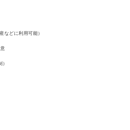
土産などに利用可能）
用意
制）