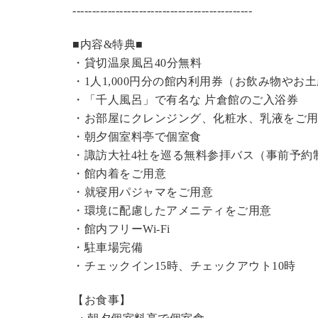
----------------------------------------------
■内容&特典■
・
貸切温泉風呂
40分無料
・1人1,000円分の館内利用券（お飲み物やお
・「千人風呂」で有名な 片倉館のご入浴券
・お部屋にクレンジング、化粧水、乳液をご
・朝夕個室料亭で個室食
・諏訪大社4社を巡る無料参拝バス（事前予約
・館内着をご用意
・就寝用パジャマをご用意
・環境に配慮したアメニティをご用意
・館内フリーWi-Fi
・駐車場完備
・チェックイン15時、チェックアウト10時
【お食事】