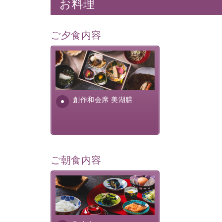
お料理
ご夕食内容
美湖膳とは諏訪の地で特別を
提供する為に料理長・神原 裕
明が考え出した創作和会席で
す。美しい諏訪湖の幸...
創作和会席 美湖膳
ご朝食内容
さっぱりとした和食膳に使わ
れる食材は、諏訪の名産品を
ふんだんに取り入れ、安心・