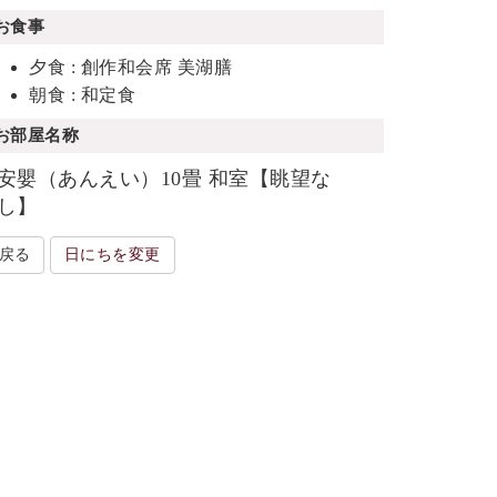
お食事
夕食 : 創作和会席 美湖膳
朝食 : 和定食
お部屋名称
安嬰（あんえい）10畳 和室【眺望な
し】
戻る
日にちを変更