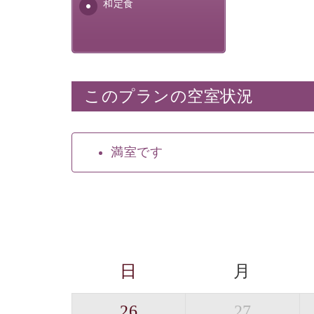
安全を心掛けた長野県産...
和定食
このプランの空室状況
満室です
日
月
26
27