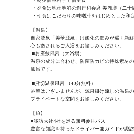
・朝夕個室料亭で個室食
・夕食は地産地消の創作和会席 美湖膳（二十
・朝食はこだわりの味噌汁をはじめとした和
【温泉】
自家源泉「美翠源泉」は酸化の進みが遅く新
心も癒されるご入浴をお愉しみください。
■お座敷風呂（大浴場）
温泉の成分に合わせ、防菌防カビの特殊素材の
風呂です。
■貸切温泉風呂 （40分無料）
眺望はございませんが、源泉掛け流しの温泉
プライベートな空間をお愉しみください。
【旅】
■諏訪大社4社を巡る無料参拝バス
豊富な知識を持ったドライバー兼ガイドが諏