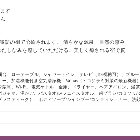
。
います
せん
る諏訪の街で心癒されます。 清らかな源泉、自然の恵み
のたしなみを感じていただける、美しく癒される宿で贅
。
洗面台、ローテーブル、シャワートイレ、テレビ（BS視聴可）、ブルー
ー、加湿機能付き空気清浄機、Valpas（トコジラミ対策の最新機器
冷蔵庫、Wi-Fi、電気ケトル、金庫、ドライヤー、ヘアアイロン、湯
パジャマ、湯かご、バスタオル/フェイスタオル、歯ブラシ/カミソリ/
プラスティック）、ボディソープ/シャンプー/コンディショナー、洗