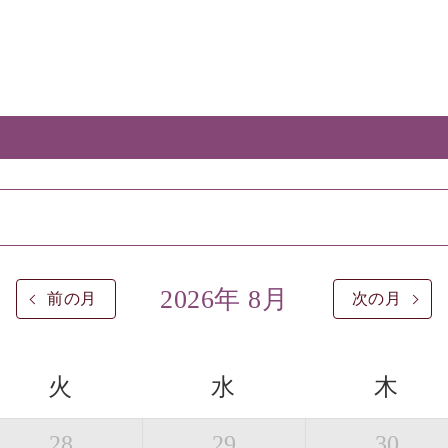
2026年 8月
前の月
次の月
火
水
木
28
29
30